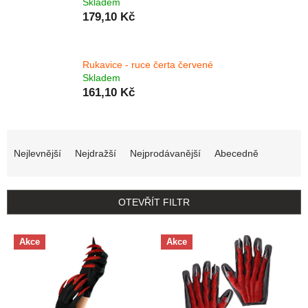
Skladem
179,10 Kč
Rukavice - ruce čerta červené
Skladem
161,10 Kč
Řazení produktů
Nejlevnější
Nejdražší
Nejprodávanější
Abecedně
OTEVŘÍT FILTR
Výpis produktů
Akce
Akce