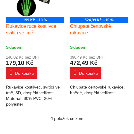
199 Kč
–10 %
524,99 Kč
–10 %
Rukavice ruce kostlivce
Chlupaté čertovské
svítící ve tmě
rukavice
Skladem
Skladem
148,02 Kč bez DPH
390,49 Kč bez DPH
179,10 Kč
472,49 Kč
Do košíku
Do košíku
Rukavice kostlivec, svítící ve
Chlupaté čertovské rukavice,
tmě, 3D, dospělá velikost.
hnědé, dospělá velikost
Materiál: 80% PVC, 20%
polyester
4
položek celkem
Ovládací prvky výpisu