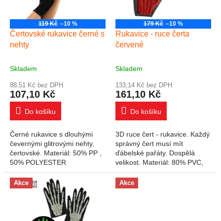
119 Kč
–10 %
179 Kč
–10 %
Čertovské rukavice černé s
Rukavice - ruce čerta
nehty
červené
Skladem
Skladem
88,51 Kč bez DPH
133,14 Kč bez DPH
107,10 Kč
161,10 Kč
Do košíku
Do košíku
Černé rukavice s dlouhými
3D ruce čert - rukavice. Každý
čevernými glitrovými nehty,
správný čert musí mít
čertovské. Materiál: 50% PP ,
ďábelské pařáty. Dospělá
50% POLYESTER
velikost. Materiál: 80% PVC,
20% polyester
Akce
Akce