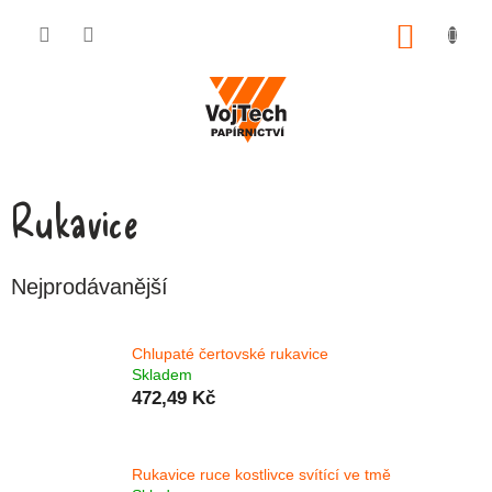
Přejít na obsah
NÁKUP
Rukavice
Nejprodávanější
Chlupaté čertovské rukavice
Skladem
472,49 Kč
Rukavice ruce kostlivce svítící ve tmě