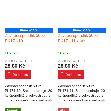
32 Kč
–10 %
32 Kč
–10 %
Zavírací špendlík 50 ks -
Zavírací špendlík 50 ks -
PK171-10
PK171-11 zlaté
Skladem
Skladem
23,80 Kč bez DPH
23,80 Kč bez DPH
28,80 Kč
28,80 Kč
Do košíku
Do košíku
Zavírací špendlík 50 ks -
Zavírací špendlík 50 ks -
PK171-10. Sada obsahuje: 20
PK171-11. Sada obsahuje: 20
ks špendlíků o velikosti cca 3
ks špendlíků o velikosti cca 3
cm 20 ks špendlíků o velikosti
cm 20 ks špendlíků o velikosti
cca 3,5 cm 10 ks špendlíků o
cca 3,5 cm 10 ks špendlíků o
velikosti cca 4,5 cm
velikosti cca 4,5 cm zlaté
Novinka
Akce