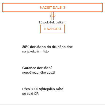
NAČÍST DALŠÍ 3
Stránkování
1
2
Ovládací prvky výpisu
15
položek celkem
NAHORU
89% doručeno do druhého dne
na jakékoliv místo
Garance doručení
nepoškozeného zboží
Přes 3000 výdejních míst
po celé ČR