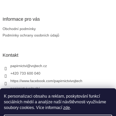
Zápatí
Informace pro vás
Obchodní podmínky
Podmínky ochrany osobních údajů
Kontakt
papirnictvi
@
vojtech.cz
+420 733 600 040
https://www.facebook.com/papirnictvivojtech
papirnictvivojtech/
+420 733 600 040
K personalizaci obsahu a reklam, poskytování funkcí
sociálních médií a analýze naší návštěvnosti využíváme
soubory cookies. Více informací
zde
.