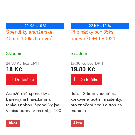
20 Kč
–10 %
22 Kč
–10 %
Špendlíky aranžerské
Připínáčky box 35ks
40mm-100ks barevné
barevné DELI E0021
Skladem
Skladem
14,88 Kč bez DPH
16,36 Kč bez DPH
18 Kč
19,80 Kč
Do košíku
Do košíku
Aranžérské špendlíky s
délka: 23mm vhodné na
barevnými hlavičkami a
korkové a textilní nástěnky,
tenkou nohou, špendlíky jsou
pro značení bodů a tras na
v mixu barev. V balení je 100
mapách
ks špendlíků. Rozměr: 4 cm
Akce
Akce