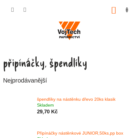
Přejít na obsah
NÁKUP
připínáčky, špendlíky
Nejprodávanější
špendlíky na nástěnku dřevo 20ks klasik
Skladem
29,70 Kč
Připínáčky nástěnkové JUNIOR,50ks,pp box