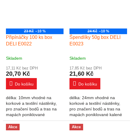
23 Kč
–10 %
24 Kč
–10 %
Připínáčky 100 ks box
Špendlíky 50g box DELI
DELI E0022
E0023
Skladem
Skladem
17,11 Kč bez DPH
17,85 Kč bez DPH
20,70 Kč
21,60 Kč
Do košíku
Do košíku
délka: 10mm vhodné na
délka: 24mm vhodné na
korkové a textilní nástěnky,
korkové a textilní nástěnky,
pro značení bodů a tras na
pro značení bodů a tras na
mapách poniklované
mapách poniklované kalené
Akce
Akce