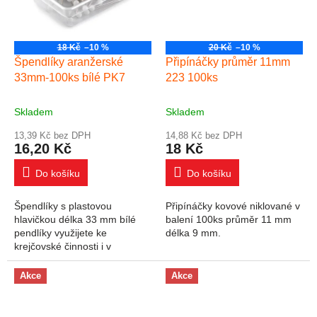
18 Kč
–10 %
20 Kč
–10 %
Špendlíky aranžerské
Připínáčky průměr 11mm
33mm-100ks bílé PK7
223 100ks
Skladem
Skladem
13,39 Kč bez DPH
14,88 Kč bez DPH
16,20 Kč
18 Kč
Do košíku
Do košíku
Špendlíky s plastovou
Připínáčky kovové niklované v
hlavičkou délka 33 mm bílé
balení 100ks průměr 11 mm
pendlíky využijete ke
délka 9 mm.
krejčovské činnosti i v
kanceláři. Díky velké plastové
hlavičce jsou dobře viditelné a
Akce
Akce
pohodlně se drží v...