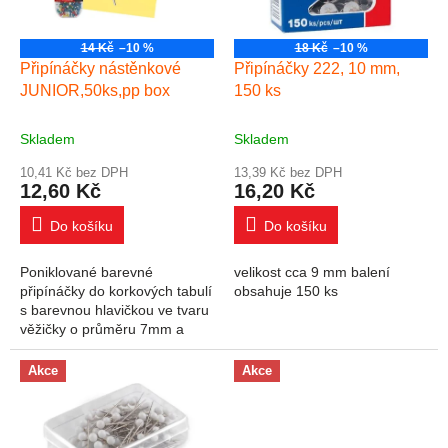
14 Kč
–10 %
18 Kč
–10 %
Připínáčky nástěnkové
Připínáčky 222, 10 mm,
JUNIOR,50ks,pp box
150 ks
Skladem
Skladem
10,41 Kč bez DPH
13,39 Kč bez DPH
12,60 Kč
16,20 Kč
Do košíku
Do košíku
Poniklované barevné
velikost cca 9 mm balení
připínáčky do korkových tabulí
obsahuje 150 ks
s barevnou hlavičkou ve tvaru
věžičky o průměru 7mm a
snožičkou dlouhou 12mm. Po
50 ks.
Akce
Akce