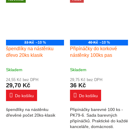
33 Kč
–10 %
40 Kč
–10 %
špendlíky na nástěnku
Připínáčky do korkové
dřevo 20ks klasik
nástěnky 100ks pas
Skladem
Skladem
24,55 Kč bez DPH
29,75 Kč bez DPH
29,70 Kč
36 Kč
Do košíku
Do košíku
špendlíky na nástěnku
Připínáčky barevné 100 ks -
dřevěné počet 20ks-klasik
PK79-6. Sada barevných
připínáčků. Praktické do každé
kanceláře, domácnosti.