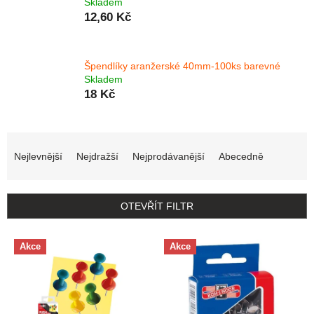
Skladem
12,60 Kč
Špendlíky aranžerské 40mm-100ks barevné
Skladem
18 Kč
Řazení produktů
Nejlevnější
Nejdražší
Nejprodávanější
Abecedně
OTEVŘÍT FILTR
Výpis produktů
Akce
Akce