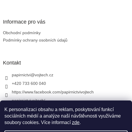
Zápatí
Informace pro vás
Obchodní podmínky
Podmínky ochrany osobních údajů
Kontakt
papirnictvi
@
vojtech.cz
+420 733 600 040
https://www.facebook.com/papirnictvivojtech
papirnictvivojtech/
+420 733 600 040
K personalizaci obsahu a reklam, poskytování funkcí
sociálních médií a analýze naší návštěvnosti využíváme
soubory cookies. Více informací
zde
.