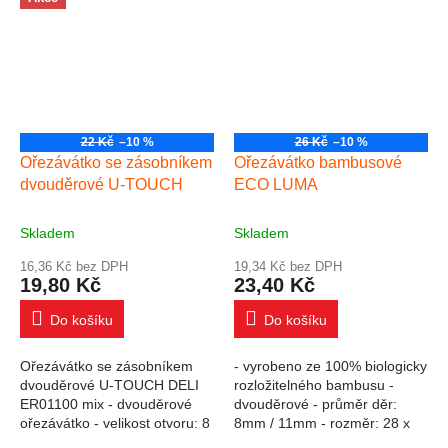
22 Kč
–10 %
26 Kč
–10 %
Ořezávátko se zásobníkem
Ořezávátko bambusové
dvouděrové U-TOUCH
ECO LUMA
Skladem
Skladem
16,36 Kč bez DPH
19,34 Kč bez DPH
19,80 Kč
23,40 Kč
Do košíku
Do košíku
Ořezávátko se zásobníkem
- vyrobeno ze 100% biologicky
dvouděrové U-TOUCH DELI
rozložitelného bambusu -
ER01100 mix - dvouděrové
dvouděrové - průměr děr:
ořezávátko - velikost otvoru: 8
8mm / 11mm - rozměr: 28 x
a 12mm - zásobník na
27 x 16mm