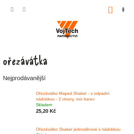
Přejít na obsah
NÁKUP
ořezávátka
Nejprodávanější
Ořezávátko Maped Shaker - s odpadní
nádobkou - 2 otvory, mix barev
Skladem
25,20 Kč
Ořezávátko Shaker jednoděrové s nádobkou