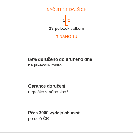
odřezky - snadné ořezávání
NAČÍST 11 DALŠÍCH
Stránkování
1
2
Ovládací prvky výpisu
23
položek celkem
NAHORU
89% doručeno do druhého dne
na jakékoliv místo
Garance doručení
nepoškozeného zboží
Přes 3000 výdejních míst
po celé ČR