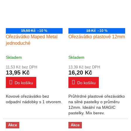
15,50 Kč
–10 %
18 Kč
–10 %
Ořezávátko Maped Metal
Ořezávátko plastové 12mm
jednoduché
Skladem
Skladem
11,53 Kč bez DPH
13,39 Kč bez DPH
13,95 Kč
16,20 Kč
Do košíku
Do košíku
Kovové ořezávátko bez
Průhlrdné plastové ořezávátko
odpadní nádobky s 1 otvorem.
na silné pastelky o průměru
12mm. Ideální na MAGIC
pastelky. Mix berev.
Akce
Akce