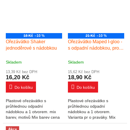
18 Kč
–10 %
21 Kč
–10 %
Ořezávátko Shaker
Ořezávátko Maped I-gloo -
jednoděrové s nádobkou
s odpadní nádobkou, pro
praváky - 1 otvor, mix barev
Skladem
Skladem
13,39 Kč bez DPH
15,62 Kč bez DPH
16,20 Kč
18,90 Kč
Do košíku
Do košíku
Plastové ořezávátko s
Plastové ořezávátko s
průhlednou odpadní
průhlednou odpadní
nádobkou a 1 otvorem. mix
nádobkou a 1 otvorem.
barev, motivů Mix barev cena
Varianta pr o praváky. Mix
za 1ks
barev. cena za 1ks barvy se
mohou lišit
Akce