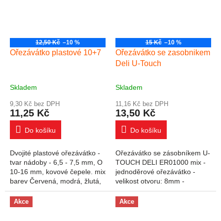
12,50 Kč
–10 %
15 Kč
–10 %
Ořezávátko plastové 10+7
Ořezávátko se zasobnikem
Deli U-Touch
Skladem
Skladem
9,30 Kč bez DPH
11,16 Kč bez DPH
11,25 Kč
13,50 Kč
Do košíku
Do košíku
Dvojité plastové ořezávátko -
Ořezávátko se zásobníkem U-
tvar nádoby - 6,5 - 7,5 mm, O
TOUCH DELI ER01000 mix -
10-16 mm, kovové čepele. mix
jednoděrové ořezávátko -
barev Červená, modrá, žlutá,
velikost otvoru: 8mm -
zelená barva plastu. Potisk
zásobník na odřezky - snadné
KOH-I-NOOR ve stříbrné
ořezávání
Akce
Akce
barvě....