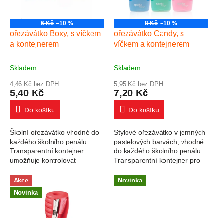
6 Kč
–10 %
8 Kč
–10 %
ořezávátko Boxy, s víčkem
ořezávátko Candy, s
a kontejnerem
víčkem a kontejnerem
Skladem
Skladem
4,46 Kč bez DPH
5,95 Kč bez DPH
5,40 Kč
7,20 Kč
Do košíku
Do košíku
Školní ořezávátko vhodné do
Stylové ořezávátko v jemných
každého školního penálu.
pastelových barvách, vhodné
Transparentní kontejner
do každého školního penálu.
umožňuje kontrolovat
Transparentní kontejner pro
množství odpadu. Praktické
snadnou kontrolu odpadu,
víčko zabraňuje vysypání
praktické víčko bránící
Akce
Novinka
obsahu. Tištěné logo na...
vysypání...
Novinka