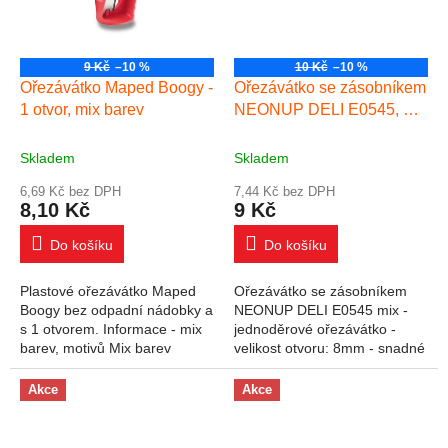
9 Kč
–10 %
10 Kč
–10 %
Ořezávátko Maped Boogy -
Ořezávátko se zásobníkem
1 otvor, mix barev
NEONUP DELI E0545, mix
barev
Skladem
Skladem
6,69 Kč bez DPH
7,44 Kč bez DPH
8,10 Kč
9 Kč
Do košíku
Do košíku
Plastové ořezávátko Maped
Ořezávátko se zásobníkem
Boogy bez odpadní nádobky a
NEONUP DELI E0545 mix -
s 1 otvorem. Informace - mix
jednoděrové ořezávátko -
barev, motivů Mix barev
velikost otvoru: 8mm - snadné
Ořezávátka jsou dodávána v
ořezávání - zásobník na
mixu barev Cena za 1ks
odřezky - materiál: plast - mix
Akce
Akce
barev