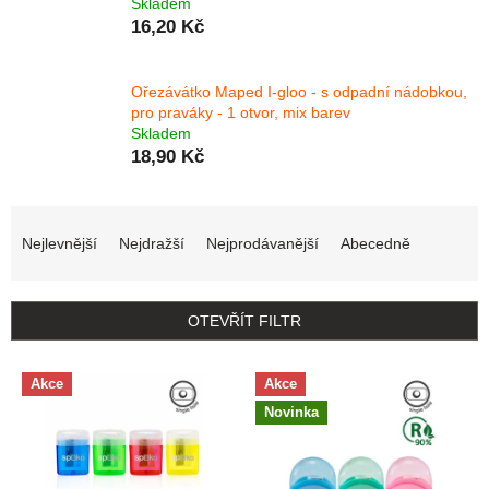
Skladem
16,20 Kč
Ořezávátko Maped I-gloo - s odpadní nádobkou,
pro praváky - 1 otvor, mix barev
Skladem
18,90 Kč
Řazení produktů
Nejlevnější
Nejdražší
Nejprodávanější
Abecedně
OTEVŘÍT FILTR
Výpis produktů
Akce
Akce
Novinka