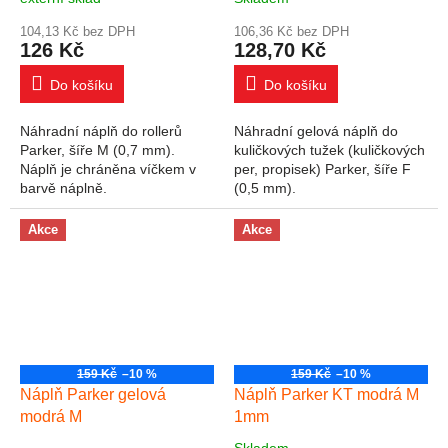
104,13 Kč bez DPH
106,36 Kč bez DPH
126 Kč
128,70 Kč
Do košíku
Do košíku
Náhradní náplň do rollerů
Náhradní gelová náplň do
Parker, šíře M (0,7 mm).
kuličkových tužek (kuličkových
Náplň je chráněna víčkem v
per, propisek) Parker, šíře F
barvě náplně.
(0,5 mm).
Akce
Akce
159 Kč
–10 %
159 Kč
–10 %
Náplň Parker gelová
Náplň Parker KT modrá M
modrá M
1mm