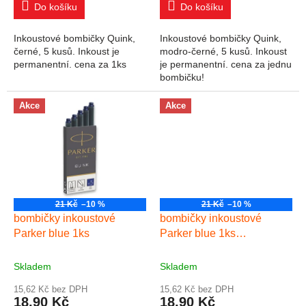
Do košíku
Do košíku
Inkoustové bombičky Quink,
Inkoustové bombičky Quink,
černé, 5 kusů. Inkoust je
modro-černé, 5 kusů. Inkoust
permanentní. cena za 1ks
je permanentní. cena za jednu
bombičku!
Akce
Akce
21 Kč
–10 %
21 Kč
–10 %
bombičky inkoustové
bombičky inkoustové
Parker blue 1ks
Parker blue 1ks
omyvatelné
Skladem
Skladem
15,62 Kč bez DPH
15,62 Kč bez DPH
18,90 Kč
18,90 Kč