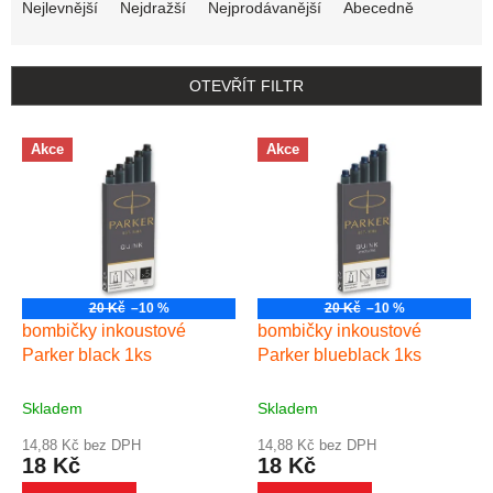
Nejlevnější
Nejdražší
Nejprodávanější
Abecedně
OTEVŘÍT FILTR
Výpis produktů
Akce
Akce
20 Kč
–10 %
20 Kč
–10 %
bombičky inkoustové
bombičky inkoustové
Parker black 1ks
Parker blueblack 1ks
Skladem
Skladem
14,88 Kč bez DPH
14,88 Kč bez DPH
18 Kč
18 Kč