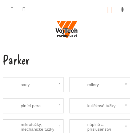
Přejít na obsah
NÁKUP
Parker
sady
rollery
plnící pera
kuličkové tužky
mikrotužky,
náplně a
mechanické tužky
příslušenství