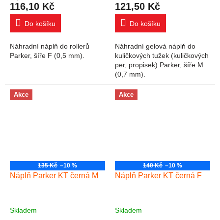
116,10 Kč
121,50 Kč
Do košíku
Do košíku
Náhradní náplň do rollerů
Náhradní gelová náplň do
Parker, šíře F (0,5 mm).
kuličkových tužek (kuličkových
per, propisek) Parker, šíře M
(0,7 mm).
Akce
Akce
135 Kč
–10 %
140 Kč
–10 %
Náplň Parker KT černá M
Náplň Parker KT černá F
Skladem
Skladem