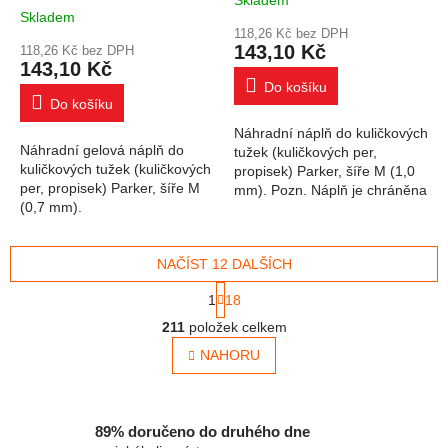
Skladem
Průměrné hodnocení produktu je 5
Skladem
118,26 Kč bez DPH
143,10 Kč
118,26 Kč bez DPH
143,10 Kč
Do košíku
Do košíku
Náhradní náplň do kuličkových
Náhradní gelová náplň do
tužek (kuličkových per,
kuličkových tužek (kuličkových
propisek) Parker, šíře M (1,0
per, propisek) Parker, šíře M
mm). Pozn. Náplň je chráněna
(0,7 mm).
víčkem v barvě náplně.
NAČÍST 12 DALŠÍCH
Stránkování
1
18
Ovládací prvky výpisu
211
položek celkem
NAHORU
89% doručeno do druhého dne