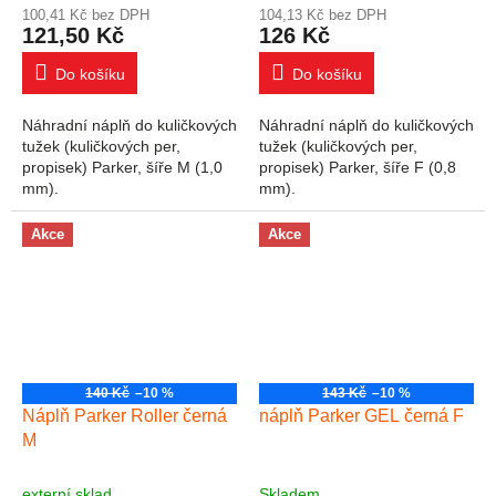
100,41 Kč bez DPH
104,13 Kč bez DPH
121,50 Kč
126 Kč
Do košíku
Do košíku
Náhradní náplň do kuličkových
Náhradní náplň do kuličkových
tužek (kuličkových per,
tužek (kuličkových per,
propisek) Parker, šíře M (1,0
propisek) Parker, šíře F (0,8
mm).
mm).
Akce
Akce
140 Kč
–10 %
143 Kč
–10 %
Náplň Parker Roller černá
náplň Parker GEL černá F
M
externí sklad
Skladem