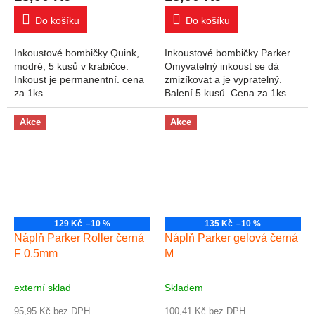
Do košíku
Do košíku
Inkoustové bombičky Quink,
Inkoustové bombičky Parker.
modré, 5 kusů v krabičce.
Omyvatelný inkoust se dá
Inkoust je permanentní. cena
zmizíkovat a je vypratelný.
za 1ks
Balení 5 kusů. Cena za 1ks
(jednu bombičku)
Akce
Akce
129 Kč
–10 %
135 Kč
–10 %
Náplň Parker Roller černá
Náplň Parker gelová černá
F 0.5mm
M
externí sklad
Skladem
95,95 Kč bez DPH
100,41 Kč bez DPH