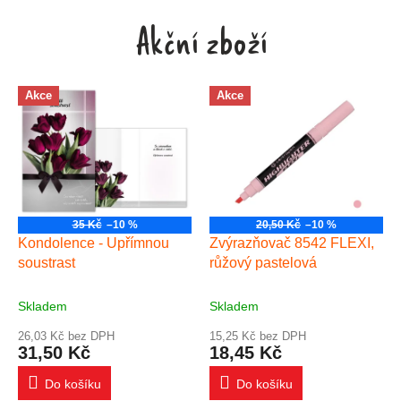
Akční zboží
Akce
Akce
35 Kč
–10 %
20,50 Kč
–10 %
Kondolence - Upřímnou
Zvýrazňovač 8542 FLEXI,
soustrast
růžový pastelová
Skladem
Skladem
26,03 Kč bez DPH
15,25 Kč bez DPH
31,50 Kč
18,45 Kč
Do košíku
Do košíku