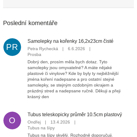
Poslední komentáře
Samolepky na kořenky 16,2x23cm čisté
PR
Petra Rychecká
|
6.6.2026
|
Prosba
Dobrý den, prosím měla bych dotaz. Tyto
samolepky jsou omyvatelné? A máte nějaké
plastové či vinylove? Kde by byly ty nejběžnější
jména koření nadepsane a pro ostatní stejné
samolepky, se stejným ozdobným okrajem a
prázdný stred a nadepsane ručně. Děkuji a přeji
krásný den
Tubus teleskopicky průměr 10.5cm plastový
O
Ondřej
|
13.4.2026
|
Tubus na šípy
Tubus na šípy skvělý. Rozhodně doporučuji.