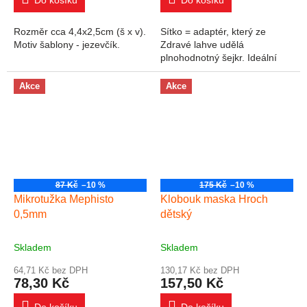
Do košíku
Do košíku
Rozměr cca 4,4x2,5cm (š x v).
Sítko = adaptér, který ze
Motiv šablony - jezevčík.
Zdravé lahve udělá
plnohodnotný šejkr. Ideální
Akce
Akce
87 Kč
–10 %
175 Kč
–10 %
Mikrotužka Mephisto
Klobouk maska Hroch
0,5mm
dětský
Skladem
Skladem
64,71 Kč bez DPH
130,17 Kč bez DPH
78,30 Kč
157,50 Kč
Do košíku
Do košíku