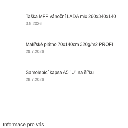
Taška MFP vánoční LADA mix 260x340x140
Hodnocení produktu je 5 z 5 hvězdiček.
3.8.2026
Malířské plátno 70x140cm 320g/m2 PROFI
Hodnocení produktu je 5 z 5 hvězdiček.
29.7.2026
Samolepicí kapsa A5 "U" na šířku
Hodnocení produktu je 5 z 5 hvězdiček.
28.7.2026
Zápatí
Informace pro vás