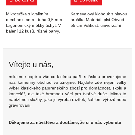
Mikrotužka s kvalitním
Karnevalový klobouk s hlavou
mechanismem - tuha 0,5 mm.
hrošíka Materiál: plst Obvod:
Ergonomický měkký úchyt. V
55 cm Velikost: univerzální
balení 12 kusů, různé barvy,
cena za ks.
Vítejte u nás,
milujeme papír a vše co k němu patří, s láskou provozujeme
náš kamenný obchod ve Znojmě. Najdete zde nejen velký
výběr klasického papírenského zboží pro domácnost, školu a
kancelář, ale také hromadu věcí pro tvořivé duše. Mimo to
nabízíme i služby, jako je výroba razítek, šablon, výřezů nebo
gravírování.
Děkujeme za návštěvu a doufáme, že si u nás vyberete