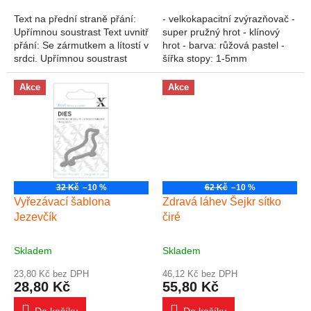
Text na přední straně přání:
- velkokapacitní zvýrazňovač -
Upřímnou soustrast Text uvnitř
super pružný hrot - klínový
přání: Se zármutkem a lítostí v
hrot - barva: růžová pastel -
srdci. Upřímnou soustrast
šířka stopy: 1-5mm
Akce
Akce
32 Kč
–10 %
62 Kč
–10 %
Vyřezávací šablona
Zdravá láhev Šejkr sítko
Jezevčík
čiré
Skladem
Skladem
23,80 Kč bez DPH
46,12 Kč bez DPH
28,80 Kč
55,80 Kč