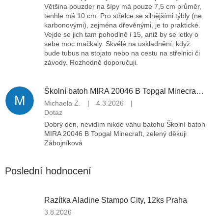
Většina pouzder na šípy má pouze 7,5 cm průměr,
tenhle má 10 cm. Pro střelce se silnějšími týbly (ne
karbonovými), zejména dřevěnými, je to praktické.
Vejde se jich tam pohodlně i 15, aniž by se letky o
sebe moc mačkaly. Skvělé na uskladnění, když
bude tubus na stojato nebo na cestu na střelnici či
závody. Rozhodně doporučuji.
Školní batoh MIRA 20046 B Topgal Minecraft, zelený
M
Michaela Z.
|
4.3.2026
|
Dotaz
Dobrý den, nevidím nikde váhu batohu Školní batoh
MIRA 20046 B Topgal Minecraft, zelený děkuji
Zábojníková
Poslední hodnocení
Razítka Aladine Stampo City, 12ks Praha
Hodnocení produktu je 5 z 5 hvězdiček.
3.8.2026