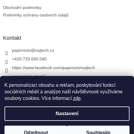
Obchodní podmínky
Podmínky ochrany osobních údajů
Kontakt
papirnictvi
@
vojtech.cz
+420 733 600 040
https://www.facebook.com/papirnictvivojtech
papirnictvivojtech/
+420 733 600 040
K personalizaci obsahu a reklam, poskytování funkcí
sociálních médií a analýze naší návštěvnosti využíváme
soubory cookies. Více informací
zde
.
Vytvořil Shoptet
&
Nastavení
Copyright 2026
Papírnictví VojTech
. Všechna práva
Odmítnout
Souhlasím
vyhrazena.
Upravit nastavení cookies