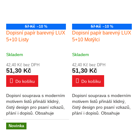
57 Kč
–10 %
57 Kč
–10 %
Dopisní papír barevný LUX
Dopisní papír barevný LUX
5+10 Listy
5+10 Motýlci
Skladem
Skladem
42,40 Kč bez DPH
42,40 Kč bez DPH
51,30 Kč
51,30 Kč
Do košíku
Do košíku
Dopisní souprava s moderním
Dopisní souprava s moderním
motivem listů přináší klidný,
motivem listů přináší klidný,
čistý design pro psaní vzkazů,
čistý design pro psaní vzkazů,
přání i dopisů. Obsahuje
přání i dopisů. Obsahuje
linkované listy a ladící obálky v
linkované listy a ladící obálky v
přírodních odstínech....
přírodních odstínech....
Novinka