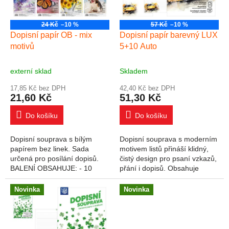
24 Kč
–10 %
57 Kč
–10 %
Dopisní papír OB - mix
Dopisní papír barevný LUX
motivů
5+10 Auto
externí sklad
Skladem
17,85 Kč bez DPH
42,40 Kč bez DPH
21,60 Kč
51,30 Kč
Do košíku
Do košíku
Dopisní souprava s bílým
Dopisní souprava s moderním
papírem bez linek. Sada
motivem listů přináší klidný,
určená pro posílání dopisů.
čistý design pro psaní vzkazů,
BALENÍ OBSAHUJE: - 10
přání i dopisů. Obsahuje
čistých dopisních papírů - 10
linkované listy a ladící obálky v
bílých poštovních obálek
přírodních odstínech....
Novinka
Novinka