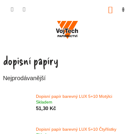
Přejít na obsah
NÁKUP
dopisní papíry
Nejprodávanější
Dopisní papír barevný LUX 5+10 Motýlci
Skladem
51,30 Kč
Dopisní papír barevný LUX 5+10 Čtyřlístky