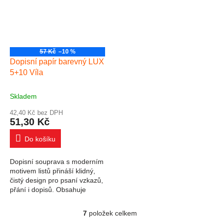
57 Kč
–10 %
Dopisní papír barevný LUX
5+10 Víla
Skladem
42,40 Kč bez DPH
51,30 Kč
Do košíku
Dopisní souprava s moderním
motivem listů přináší klidný,
čistý design pro psaní vzkazů,
přání i dopisů. Obsahuje
linkované listy a ladící obálky v
přírodních odstínech....
7
položek celkem
Ovládací prvky výpisu