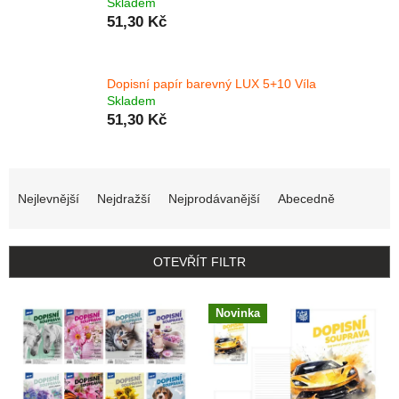
Skladem
51,30 Kč
Dopisní papír barevný LUX 5+10 Víla
Skladem
51,30 Kč
Řazení produktů
Nejlevnější
Nejdražší
Nejprodávanější
Abecedně
OTEVŘÍT FILTR
Výpis produktů
Novinka