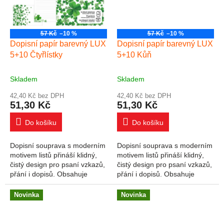
57 Kč
–10 %
57 Kč
–10 %
Dopisní papír barevný LUX
Dopisní papír barevný LUX
5+10 Čtyřlístky
5+10 Kůň
Skladem
Skladem
42,40 Kč bez DPH
42,40 Kč bez DPH
51,30 Kč
51,30 Kč
Do košíku
Do košíku
Dopisní souprava s moderním
Dopisní souprava s moderním
motivem listů přináší klidný,
motivem listů přináší klidný,
čistý design pro psaní vzkazů,
čistý design pro psaní vzkazů,
přání i dopisů. Obsahuje
přání i dopisů. Obsahuje
linkované listy a ladící obálky v
linkované listy a ladící obálky v
přírodních odstínech....
přírodních odstínech....
Novinka
Novinka