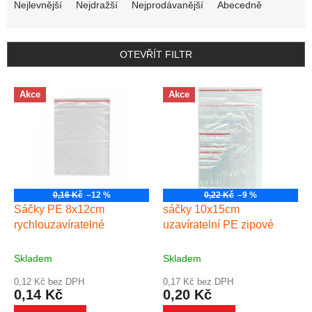
Nejlevnější
Nejdražší
Nejprodávanější
Abecedně
OTEVŘÍT FILTR
Výpis produktů
Akce
Akce
0,16 Kč
–12 %
0,22 Kč
–9 %
Sáčky PE 8x12cm
sáčky 10x15cm
rychlouzavíratelné
uzavíratelní PE zipové
Skladem
Skladem
0,12 Kč bez DPH
0,17 Kč bez DPH
0,14 Kč
0,20 Kč