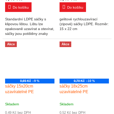
Do košíku
Do košíku
Standardní LDPE sáčky s
gelitové rychlouzavírací
klipovou lištou. Lištu lze
(zipové) sáčky LDPE. Rozměr:
opakovaně uzavírat a otevírat,
15 x 22 cm
sáčky jsou potištěny znaky
materiálu a recyklace.
Rozměry: šířka 12 cm, výška
Akce
Akce
12 cm. Balení...
0,65 Kč
–9 %
0,70 Kč
–10 %
sáčky 15x20cm
sáčky 18x25cm
uzavíratelné PE
uzavíratelné PE
Skladem
Skladem
0,49 Kč bez DPH
0,52 Kč bez DPH