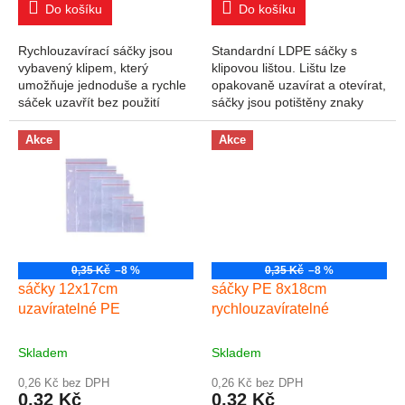
Do košíku
Do košíku
Rychlouzavírací sáčky jsou
Standardní LDPE sáčky s
vybavený klipem, který
klipovou lištou. Lištu lze
umožňuje jednoduše a rychle
opakovaně uzavírat a otevírat,
sáček uzavřít bez použití
sáčky jsou potištěny znaky
dalších nástrojů. Jsou vhodné
materiálu a recyklace.
pro balení drobných
Rozměry: šířka 10 cm, výška
Akce
Akce
předmětů. V balení...
15 cm. Balení...
0,35 Kč
–8 %
0,35 Kč
–8 %
sáčky 12x17cm
sáčky PE 8x18cm
uzavíratelné PE
rychlouzavíratelné
Skladem
Skladem
0,26 Kč bez DPH
0,26 Kč bez DPH
0,32 Kč
0,32 Kč