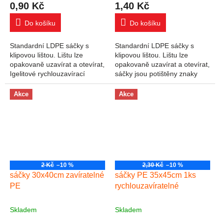
0,90 Kč
1,40 Kč
Do košíku
Do košíku
Standardní LDPE sáčky s
Standardní LDPE sáčky s
klipovou lištou. Lištu lze
klipovou lištou. Lištu lze
opakovaně uzavírat a otevírat,
opakovaně uzavírat a otevírat,
Igelitové rychlouzavírací
sáčky jsou potištěny znaky
(zipové) sáčky LDPE.
materiálu a recyklace.
rozměry: šířka 20 cm, výška
Rozměry: šířka 25 cm, výška
Akce
Akce
30 cm.
35 cm.
2 Kč
–10 %
2,30 Kč
–10 %
sáčky 30x40cm zavíratelné
sáčky PE 35x45cm 1ks
PE
rychlouzavíratelné
Skladem
Skladem