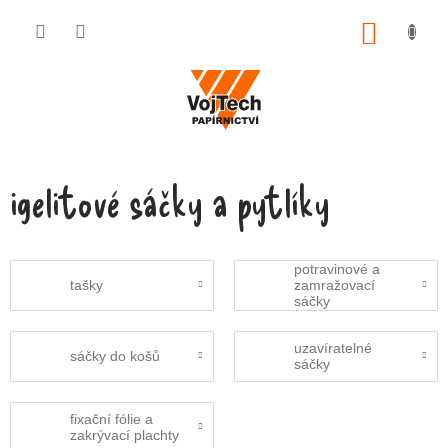
Přejít na obsah
NÁKUP
igelitové sáčky a pytlíky
potravinové a
tašky
zamražovací
sáčky
uzavíratelné
sáčky do košů
sáčky
fixační fólie a
zakrývací plachty