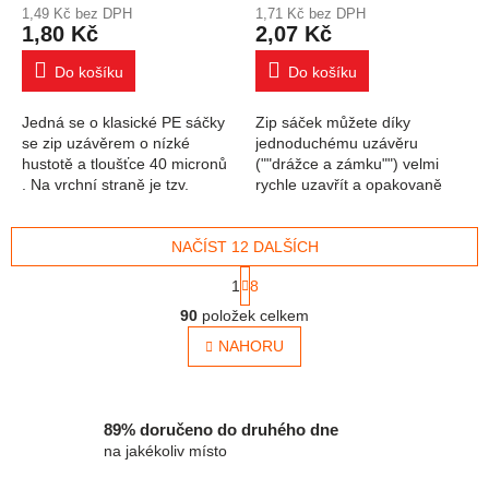
1,49 Kč bez DPH
1,71 Kč bez DPH
1,80 Kč
2,07 Kč
Do košíku
Do košíku
Jedná se o klasické PE sáčky
Zip sáček můžete díky
se zip uzávěrem o nízké
jednoduchému uzávěru
hustotě a tloušťce 40 micronů
(""drážce a zámku"") velmi
. Na vrchní straně je tzv.
rychle uzavřít a opakovaně
rychlozip. Po umístění zboží
použít. Malé velikosti využijete
do sáčku, stačí přejet po
na uchování drobných
rychlozipu...
NAČÍST 12 DALŠÍCH
předmětů: mince,...
Stránkování
1
8
Ovládací prvky výpisu
90
položek celkem
NAHORU
89% doručeno do druhého dne
na jakékoliv místo