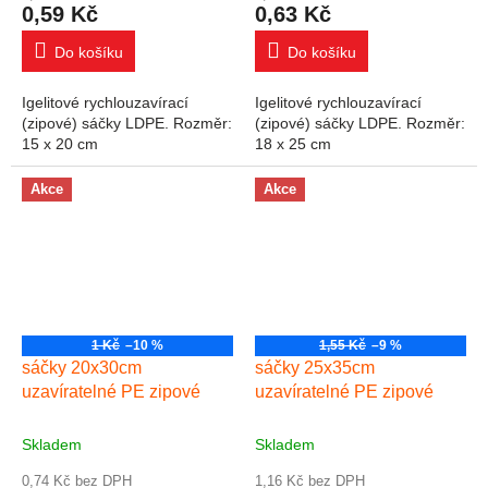
0,59 Kč
0,63 Kč
Do košíku
Do košíku
Igelitové rychlouzavírací
Igelitové rychlouzavírací
(zipové) sáčky LDPE. Rozměr:
(zipové) sáčky LDPE. Rozměr:
15 x 20 cm
18 x 25 cm
Akce
Akce
1 Kč
–10 %
1,55 Kč
–9 %
sáčky 20x30cm
sáčky 25x35cm
uzavíratelné PE zipové
uzavíratelné PE zipové
Skladem
Skladem
0,74 Kč bez DPH
1,16 Kč bez DPH