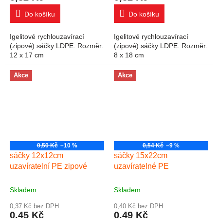
Do košíku
Do košíku
Igelitové rychlouzavírací
Igelitové rychlouzavírací
(zipové) sáčky LDPE. Rozměr:
(zipové) sáčky LDPE. Rozměr:
12 x 17 cm
8 x 18 cm
Akce
Akce
0,50 Kč
–10 %
0,54 Kč
–9 %
sáčky 12x12cm
sáčky 15x22cm
uzavíratelní PE zipové
uzavíratelné PE
Skladem
Skladem
0,37 Kč bez DPH
0,40 Kč bez DPH
0,45 Kč
0,49 Kč