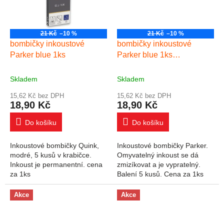
21 Kč
–10 %
21 Kč
–10 %
bombičky inkoustové
bombičky inkoustové
Parker blue 1ks
Parker blue 1ks
omyvatelné
Skladem
Skladem
15,62 Kč bez DPH
15,62 Kč bez DPH
18,90 Kč
18,90 Kč
Do košíku
Do košíku
Inkoustové bombičky Quink,
Inkoustové bombičky Parker.
modré, 5 kusů v krabičce.
Omyvatelný inkoust se dá
Inkoust je permanentní. cena
zmizíkovat a je vypratelný.
za 1ks
Balení 5 kusů. Cena za 1ks
(jednu bombičku)
Akce
Akce