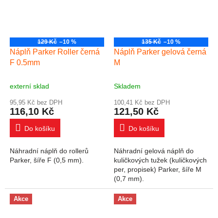
129 Kč
–10 %
135 Kč
–10 %
Náplň Parker Roller černá
Náplň Parker gelová černá
F 0.5mm
M
externí sklad
Skladem
95,95 Kč bez DPH
100,41 Kč bez DPH
116,10 Kč
121,50 Kč
Do košíku
Do košíku
Náhradní náplň do rollerů
Náhradní gelová náplň do
Parker, šíře F (0,5 mm).
kuličkových tužek (kuličkových
per, propisek) Parker, šíře M
(0,7 mm).
Akce
Akce