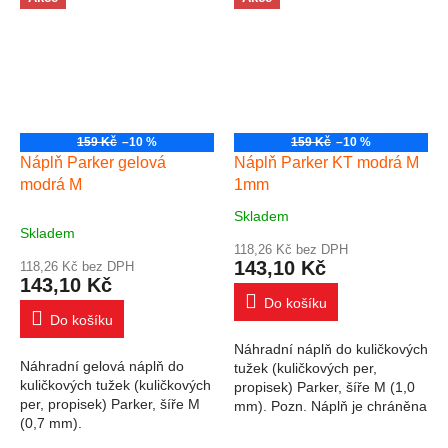
159 Kč
–10 %
159 Kč
–10 %
Náplň Parker gelová
Náplň Parker KT modrá M
modrá M
1mm
Skladem
Průměrné hodnocení produktu je 5
Skladem
118,26 Kč bez DPH
143,10 Kč
118,26 Kč bez DPH
143,10 Kč
Do košíku
Do košíku
Náhradní náplň do kuličkových
Náhradní gelová náplň do
tužek (kuličkových per,
kuličkových tužek (kuličkových
propisek) Parker, šíře M (1,0
per, propisek) Parker, šíře M
mm). Pozn. Náplň je chráněna
(0,7 mm).
víčkem v barvě náplně.