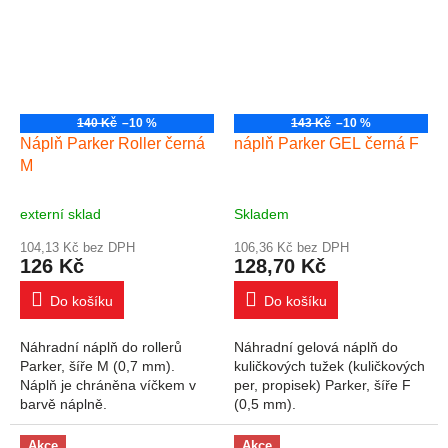
140 Kč
–10 %
143 Kč
–10 %
Náplň Parker Roller černá
náplň Parker GEL černá F
M
externí sklad
Skladem
104,13 Kč bez DPH
106,36 Kč bez DPH
126 Kč
128,70 Kč
Do košíku
Do košíku
Náhradní náplň do rollerů
Náhradní gelová náplň do
Parker, šíře M (0,7 mm).
kuličkových tužek (kuličkových
Náplň je chráněna víčkem v
per, propisek) Parker, šíře F
barvě náplně.
(0,5 mm).
Akce
Akce