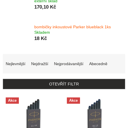
externí sklad
170,10 Kč
bombičky inkoustové Parker blueblack 1ks
Skladem
18 Kč
Řazení produktů
Nejlevnější
Nejdražší
Nejprodávanější
Abecedně
OTEVŘÍT FILTR
Výpis produktů
Akce
Akce