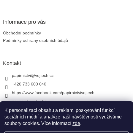
Zápatí
Informace pro vás
Obchodní podmínky
Podmínky ochrany osobních údajů
Kontakt
papirnictvi
@
vojtech.cz
+420 733 600 040
https://www.facebook.com/papirnictvivojtech
papirnictvivojtech/
+420 733 600 040
K personalizaci obsahu a reklam, poskytování funkcí
sociálních médií a analýze naší návštěvnosti využíváme
soubory cookies. Více informací
zde
.