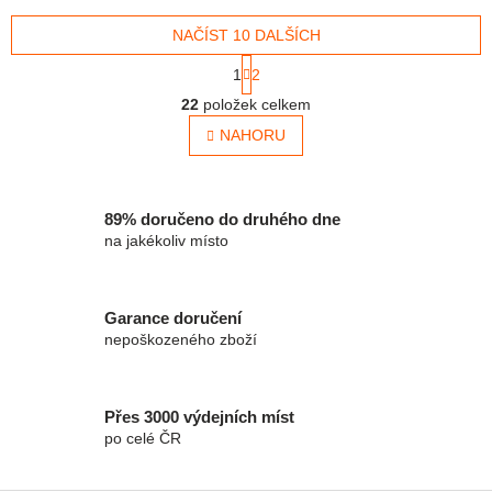
NAČÍST 10 DALŠÍCH
Stránkování
1
2
Ovládací prvky výpisu
22
položek celkem
NAHORU
89% doručeno do druhého dne
na jakékoliv místo
Garance doručení
nepoškozeného zboží
Přes 3000 výdejních míst
po celé ČR