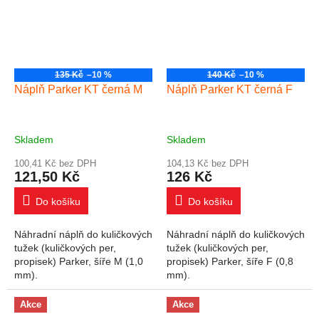
135 Kč
–10 %
140 Kč
–10 %
Náplň Parker KT černá M
Náplň Parker KT černá F
Skladem
Skladem
100,41 Kč bez DPH
104,13 Kč bez DPH
121,50 Kč
126 Kč
Do košíku
Do košíku
Náhradní náplň do kuličkových
Náhradní náplň do kuličkových
tužek (kuličkových per,
tužek (kuličkových per,
propisek) Parker, šíře M (1,0
propisek) Parker, šíře F (0,8
mm).
mm).
Akce
Akce