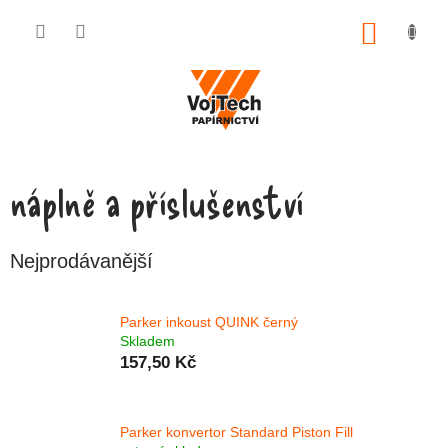
Přejít na obsah
NÁKUP
náplně a příslušenství
Nejprodávanější
Parker inkoust QUINK černý
Skladem
157,50 Kč
Parker konvertor Standard Piston Fill