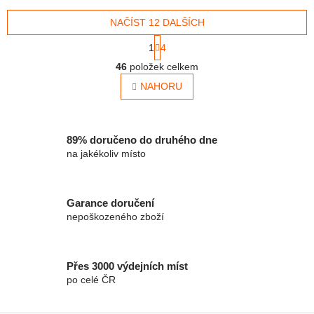
napište nám do poznámky na
NAČÍST 12 DALŠÍCH
konci...
Stránkování
1
4
Ovládací prvky výpisu
46
položek celkem
NAHORU
89% doručeno do druhého dne
na jakékoliv místo
Garance doručení
nepoškozeného zboží
Přes 3000 výdejních míst
po celé ČR