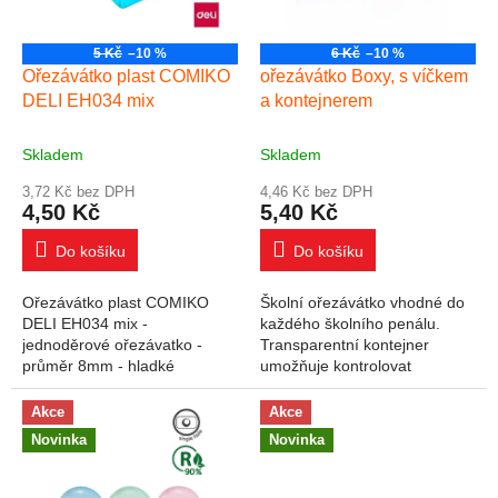
5 Kč
–10 %
6 Kč
–10 %
Ořezávátko plast COMIKO
ořezávátko Boxy, s víčkem
DELI EH034 mix
a kontejnerem
Skladem
Skladem
3,72 Kč bez DPH
4,46 Kč bez DPH
4,50 Kč
5,40 Kč
Do košíku
Do košíku
Ořezávátko plast COMIKO
Školní ořezávátko vhodné do
DELI EH034 mix -
každého školního penálu.
jednoděrové ořezávatko -
Transparentní kontejner
průměr 8mm - hladké
umožňuje kontrolovat
ořezávání - mix barev
množství odpadu. Praktické
víčko zabraňuje vysypání
Akce
Akce
obsahu. Tištěné logo na...
Novinka
Novinka