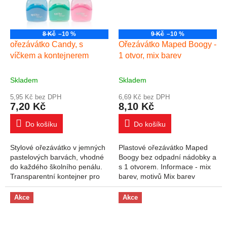
8 Kč
–10 %
9 Kč
–10 %
ořezávátko Candy, s
Ořezávátko Maped Boogy -
víčkem a kontejnerem
1 otvor, mix barev
Skladem
Skladem
5,95 Kč bez DPH
6,69 Kč bez DPH
7,20 Kč
8,10 Kč
Do košíku
Do košíku
Stylové ořezávátko v jemných
Plastové ořezávátko Maped
pastelových barvách, vhodné
Boogy bez odpadní nádobky a
do každého školního penálu.
s 1 otvorem. Informace - mix
Transparentní kontejner pro
barev, motivů Mix barev
snadnou kontrolu odpadu,
Ořezávátka jsou dodávána v
praktické víčko bránící
mixu barev Cena za 1ks
Akce
Akce
vysypání...