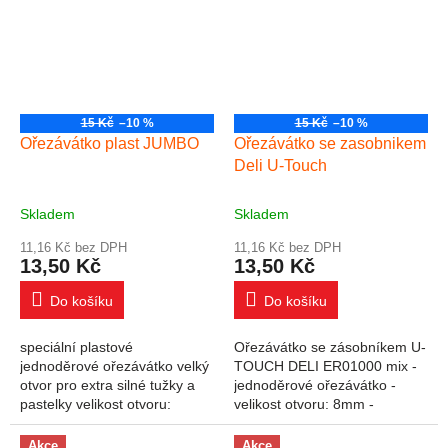
15 Kč
–10 %
15 Kč
–10 %
Ořezávátko plast JUMBO
Ořezávátko se zasobnikem
Deli U-Touch
Skladem
Skladem
11,16 Kč bez DPH
11,16 Kč bez DPH
13,50 Kč
13,50 Kč
Do košíku
Do košíku
speciální plastové
Ořezávátko se zásobníkem U-
jednoděrové ořezávátko velký
TOUCH DELI ER01000 mix -
otvor pro extra silné tužky a
jednoděrové ořezávátko -
pastelky velikost otvoru:
velikost otvoru: 8mm -
17mm mix barev
zásobník na odřezky - snadné
ořezávání
Akce
Akce