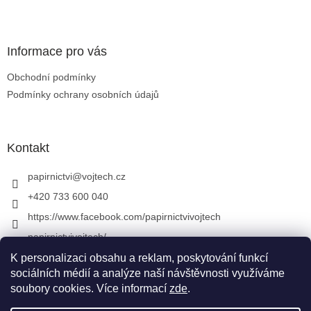
Zápatí
Informace pro vás
Obchodní podmínky
Podmínky ochrany osobních údajů
Kontakt
papirnictvi
@
vojtech.cz
+420 733 600 040
https://www.facebook.com/papirnictvivojtech
papirnictvivojtech/
+420 733 600 040
K personalizaci obsahu a reklam, poskytování funkcí
sociálních médií a analýze naší návštěvnosti využíváme
soubory cookies. Více informací
zde
.