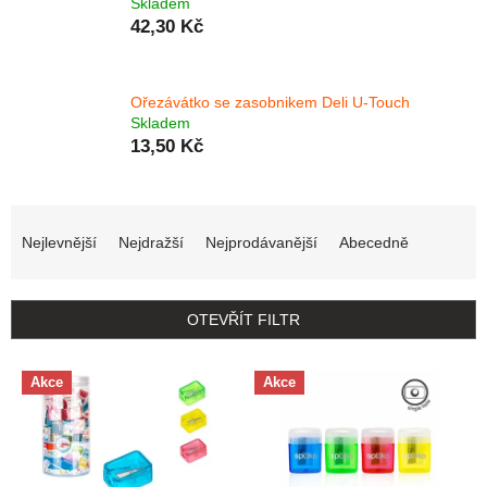
Skladem
42,30 Kč
Ořezávátko se zasobnikem Deli U-Touch
Skladem
13,50 Kč
Řazení produktů
Nejlevnější
Nejdražší
Nejprodávanější
Abecedně
OTEVŘÍT FILTR
Výpis produktů
Akce
Akce