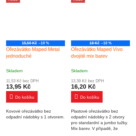
15,50 Kč
–10 %
18 Kč
–10 %
Ořezávátko Maped Metal
Ořezávátko Maped Vivo
jednoduché
dvojité mix barev
Skladem
Skladem
11,53 Kč bez DPH
13,39 Kč bez DPH
13,95 Kč
16,20 Kč
Do košíku
Do košíku
Kovové ořezávátko bez
Plastové ořezávátko bez
odpadní nádobky s 1 otvorem.
odpadní nádobky s 2 otvory
pro standardní a jumbo tužky.
Mix barev. V případě, že
požadujete konkrétní barvu,