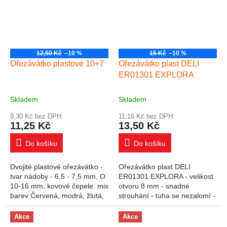
12,50 Kč
–10 %
15 Kč
–10 %
Ořezávátko plastové 10+7
Ořezávátko plast DELI
ER01301 EXPLORA
Skladem
Skladem
9,30 Kč bez DPH
11,16 Kč bez DPH
11,25 Kč
13,50 Kč
Do košíku
Do košíku
Dvojité plastové ořezávátko -
Ořezávátko plast DELI
tvar nádoby - 6,5 - 7,5 mm, O
ER01301 EXPLORA - velikost
10-16 mm, kovové čepele. mix
otvoru 8 mm - snadné
barev Červená, modrá, žlutá,
strouhání - tuha se nezalomí -
zelená barva plastu. Potisk
zásobník na odřezky - rozměr
KOH-I-NOOR ve stříbrné
52 x 52 x 44 mm
Akce
Akce
barvě....