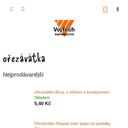
Přejít na obsah
NÁKUP
ořezávátka
Nejprodávanější
ořezávátko Boxy, s víčkem a kontejnerem
Skladem
5,40 Kč
Ořezávátko Maped color peps na pastelky