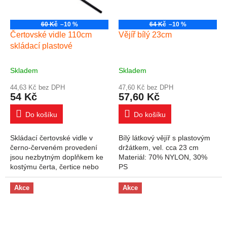
60 Kč
–10 %
64 Kč
–10 %
Čertovské vidle 110cm
Vějíř bílý 23cm
skládací plastové
Skladem
Skladem
44,63 Kč bez DPH
47,60 Kč bez DPH
54 Kč
57,60 Kč
Do košíku
Do košíku
Skládací čertovské vidle v
Bílý látkový vějíř s plastovým
černo-červeném provedení
držátkem, vel. cca 23 cm
jsou nezbytným doplňkem ke
Materiál: 70% NYLON, 30%
kostýmu čerta, čertice nebo
PS
lucifera. Délka: 110 cm
Uvedená cena je za 1 ks.
Akce
Akce