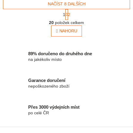
NAČÍST 8 DALŠÍCH
plastového materiálu,...
Stránkování
1
2
Ovládací prvky výpisu
20
položek celkem
NAHORU
89% doručeno do druhého dne
na jakékoliv místo
Garance doručení
nepoškozeného zboží
Přes 3000 výdejních míst
po celé ČR
Zápatí