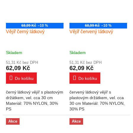
68,99 Kč
–10 %
68,99 Kč
–10 %
Vějíř černý látkový
Vějíř červený látkový
Skladem
Skladem
51,31 Kč bez DPH
51,31 Kč bez DPH
62,09 Kč
62,09 Kč
Do košíku
Do košíku
černý látkový vějíř s plastovým
červený látkový vějíř s
držátkem, vel. cca 30 cm
plastovým držátkem, vel. cca
Materiál: 70% NYLON, 30%
30 cm Materiál: 70% NYLON,
PS
30% PS
Akce
Akce