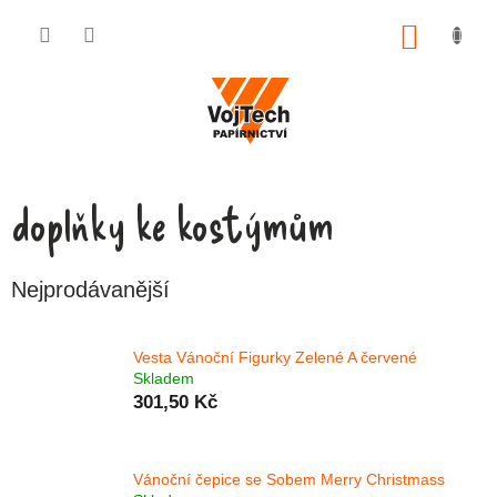
Přejít na obsah
NÁKUP
doplňky ke kostýmům
Nejprodávanější
Vesta Vánoční Figurky Zelené A červené
Skladem
301,50 Kč
Vánoční čepice se Sobem Merry Christmass