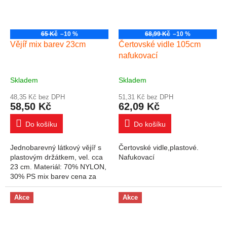
65 Kč
–10 %
68,99 Kč
–10 %
Vějíř mix barev 23cm
Čertovské vidle 105cm
nafukovací
Skladem
Skladem
48,35 Kč bez DPH
51,31 Kč bez DPH
58,50 Kč
62,09 Kč
Do košíku
Do košíku
Jednobarevný látkový vějíř s
Čertovské vidle,plastové.
plastovým držátkem, vel. cca
Nafukovací
23 cm. Materiál: 70% NYLON,
30% PS mix barev cena za
1ks
Akce
Akce