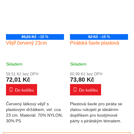
80,01 Kč
–10 %
82 Kč
–10 %
Vějíř červený 23cm
Pirátská šavle plastová
Skladem
Skladem
59,51 Kč bez DPH
60,99 Kč bez DPH
72,01 Kč
73,80 Kč
Do košíku
Do košíku
Červený látkový vějíř s
Plastová šavle pro piráta se
plastovým držátkem, vel. cca
zlatou rukojetí je ideálním
23 cm. Materiál: 70% NYLON,
doplňkem pro kostýmové
30% PS
párty s pirátským tématem.
Tato šavle je vyrobena z
kvalitního a odolného