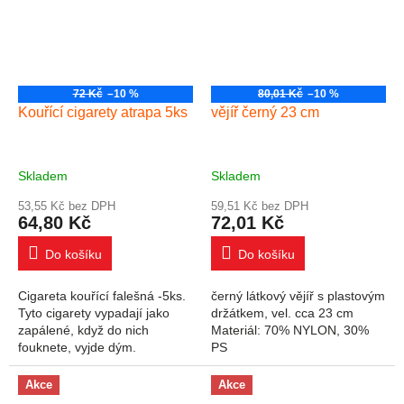
72 Kč
–10 %
80,01 Kč
–10 %
Kouřící cigarety atrapa 5ks
vějíř černý 23 cm
Skladem
Skladem
53,55 Kč bez DPH
59,51 Kč bez DPH
64,80 Kč
72,01 Kč
Do košíku
Do košíku
Cigareta kouřící falešná -5ks.
černý látkový vějíř s plastovým
Tyto cigarety vypadají jako
držátkem, vel. cca 23 cm
zapálené, když do nich
Materiál: 70% NYLON, 30%
fouknete, vyjde dým.
PS
Akce
Akce