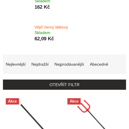
Skladem
162 Kč
Vějíř černý látkový
Skladem
62,09 Kč
Řazení produktů
Nejlevnější
Nejdražší
Nejprodávanější
Abecedně
OTEVŘÍT FILTR
Výpis produktů
Akce
Akce