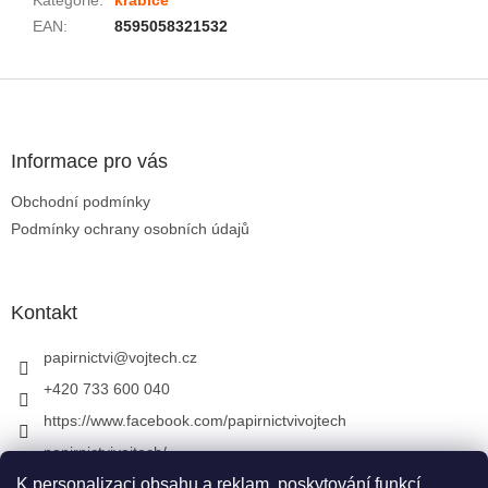
EAN
:
8595058321532
Zápatí
Informace pro vás
Obchodní podmínky
Podmínky ochrany osobních údajů
Kontakt
papirnictvi
@
vojtech.cz
+420 733 600 040
https://www.facebook.com/papirnictvivojtech
papirnictvivojtech/
+420 733 600 040
K personalizaci obsahu a reklam, poskytování funkcí