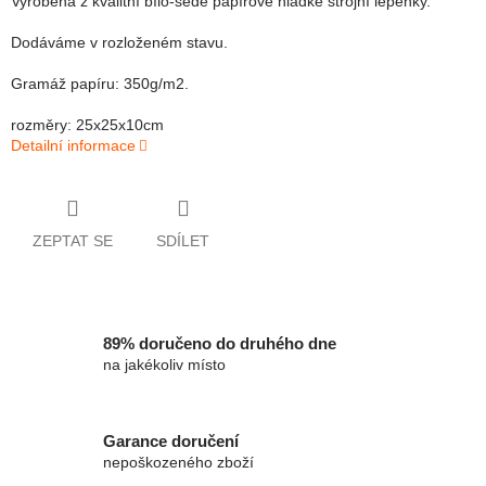
Vyrobena z kvalitní bílo-šedé papírové hladké strojní lepenky.
Dodáváme v rozloženém stavu.
Gramáž papíru: 350g/m2.
rozměry: 25x25x10cm
Detailní informace
ZEPTAT SE
SDÍLET
89% doručeno do druhého dne
na jakékoliv místo
Garance doručení
nepoškozeného zboží