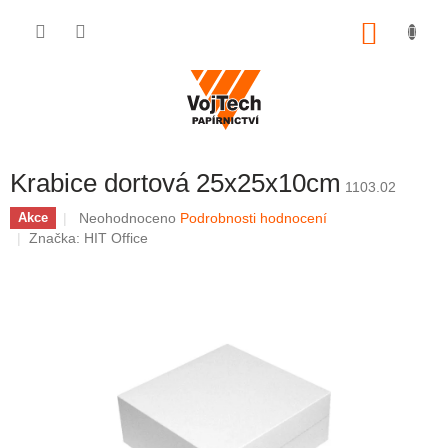
Přejít na obsah
NÁKUP
Krabice dortová 25x25x10cm
1103.02
Průměrné hodnocení produktu je 0,0 z 5 hvězdiček.
Neohodnoceno
Podrobnosti hodnocení
Akce
Značka:
HIT Office