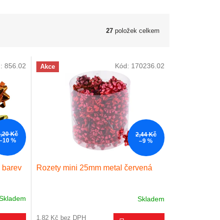
27
položek celkem
d:
856.02
Kód:
170236.02
Akce
2,20 Kč
2,44 Kč
–10 %
–9 %
 barev
Rozety mini 25mm metal červená
Skladem
Skladem
1,82 Kč bez DPH