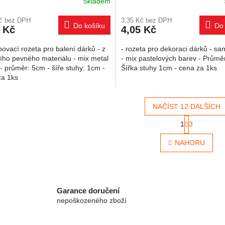
Skladem
Kč bez DPH
3,35 Kč bez DPH
Do košíku
Do 
 Kč
4,05 Kč
povací rozeta pro balení dárků - z
- rozeta pro dekoraci dárků - sa
ního pevného materiálu - mix metal
- mix pastelových barev - Průměr
- průměr: 5cm - šíře stuhy: 1cm -
Šířka stuhy 1cm - cena za 1ks
za 1ks
NAČÍST 12 DALŠÍCH
Stránkován
1
3
Ovládací 
NAHORU
Garance doručení
nepoškozeného zboží