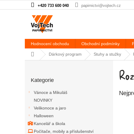
Přejít na obsah
+420 733 600 040
papirnictvi@vojtech.cz
Hodnocení obchodu
Obchodní podmínky
P
Domů
Dárkový program
Stuhy a stužky
Postranní panel
Roz
Přeskočit kategorie
Kategorie
Nejpr
Vánoce a Mikuláš
NOVINKY
Velikonoce a jaro
Halloween
Kancelář a škola
Počítače, mobily a příslušenství