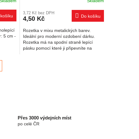
Skladem
Skladem
3,72 Kč bez DPH
košíku
Do košíku
4,50 Kč
molepící
Rozetka v mixu metalických barev.
: 5 cm -
Ideální pro moderní ozdobení dárku.
Rozetka má na spodní straně lepící
pásku pomocí které ji připevníte na
krabičku.
í
prvky výpisu
Přes 3000 výdejních míst
po celé ČR