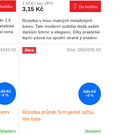
2,60 Kč bez DPH
košíku
Do košíku
3,15 Kč
ěr 2,5
Rozetka v mixu matných metalických
etalické
barev. Tato moderní ozdoba dodá vašim
al cena
dárkům šmrnc a eleganci. Díky praktické
lepící pásce na spodní straně ji snadno
připevníte na jakoukoli...
0243.02
Kód:
D552035.02
Akce
4,01 Kč
4,01 Kč
–9 %
–9 %
barev
Rozetka průměr 5cm perleť ražba
mix bare
Skladem
Skladem