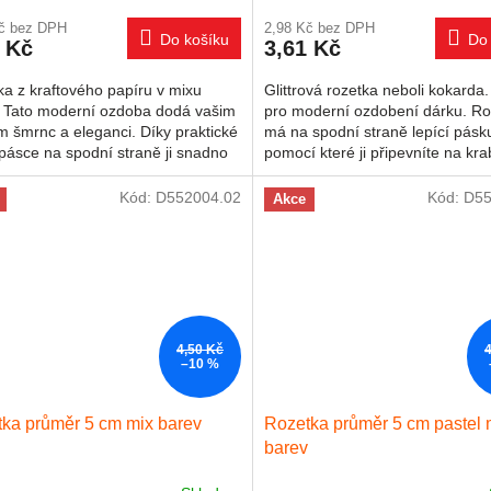
Kč bez DPH
2,98 Kč bez DPH
Do košíku
Do 
 Kč
3,61 Kč
a z kraftového papíru v mixu
Glittrová rozetka neboli kokarda.
. Tato moderní ozdoba dodá vašim
pro moderní ozdobení dárku. Ro
 šmrnc a eleganci. Díky praktické
má na spodní straně lepící pásk
 pásce na spodní straně ji snadno
pomocí které ji připevníte na kra
níte na...
Uvedená cena je za jeden...
Kód:
D552004.02
Kód:
D55
Akce
4,50 Kč
–10 %
ka průměr 5 cm mix barev
Rozetka průměr 5 cm pastel 
barev