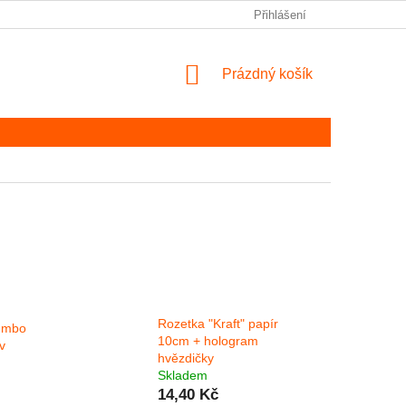
Přihlášení
NÁKUPNÍ KOŠÍK
Prázdný košík
Rozetka "Kraft" papír
jumbo
10cm + hologram
v
hvězdičky
Skladem
14,40 Kč