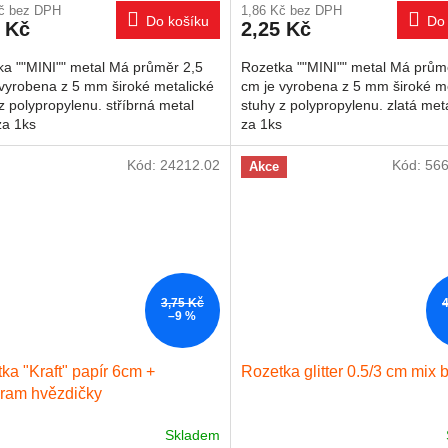
Kč bez DPH
1,86 Kč bez DPH
Do košíku
Do 
 Kč
2,25 Kč
ka ""MINI"" metal Má průměr 2,5
Rozetka ""MINI"" metal Má prům
 vyrobena z 5 mm široké metalické
cm je vyrobena z 5 mm široké m
z polypropylenu. stříbrná metal
stuhy z polypropylenu. zlatá met
za 1ks
za 1ks
Kód:
24212.02
Kód:
566
Akce
3,75 Kč
–9 %
ka "Kraft" papír 6cm +
Rozetka glitter 0.5/3 cm mix 
ram hvězdičky
Skladem