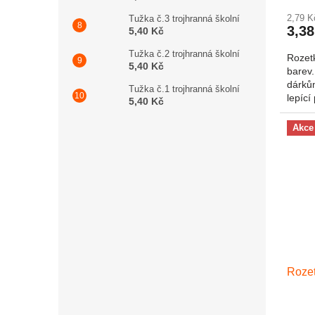
2,79 
Tužka č.3 trojhranná školní
3,38
5,40 Kč
Tužka č.2 trojhranná školní
Rozetk
5,40 Kč
barev
dárkům
Tužka č.1 trojhranná školní
lepící
5,40 Kč
připev
Akce
Rozet