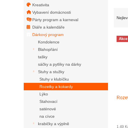
Kreativita
Řazen
Vybavení domácnosti
Nejlev
Párty program a karneval
Diáře a kalendáře
Dárkový program
Výpis
Akce
Kondolence
Blahopřání
tašky
sáčky a pytlíky na dárky
Stuhy a stužky
Stuhy v klubíčku
Rozetky a kokardy
Lýko
Rozet
Stahovací
saténové
na cívce
krabičky a výplně
1,49 