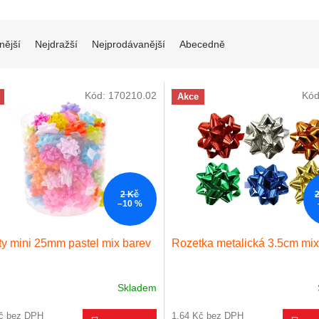
í produktů
nější
Nejdražší
Nejprodávanější
Abecedně
 produktů
Kód:
170210.02
Kó
Akce
2 Kč
–10 %
y mini 25mm pastel mix barev
Rozetka metalická 3.5cm mix
Skladem
Kč bez DPH
1,64 Kč bez DPH