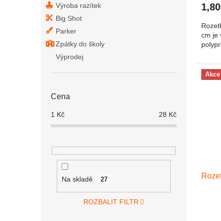
1,80
Výroba razítek
Big Shot
Rozet
Parker
cm je 
Zpátky do školy
polypr
Výprodej
Akce
Cena
1
Kč
28
Kč
Rozet
Na skladě
27
ROZBALIT FILTR