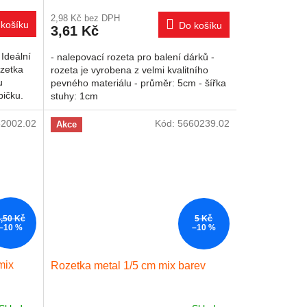
2,98 Kč bez DPH
košíku
Do košíku
3,61 Kč
 Ideální
- nalepovací rozeta pro balení dárků -
zetka
rozeta je vyrobena z velmi kvalitního
u
pevného materiálu - průměr: 5cm - šířka
bičku.
stuhy: 1cm
2002.02
Kód:
5660239.02
Akce
4,50 Kč
5 Kč
–10 %
–10 %
mix
Rozetka metal 1/5 cm mix barev