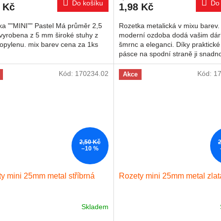
Do košíku
Do 
 Kč
1,98 Kč
ka ""MINI"" Pastel Má průměr 2,5
Rozetka metalická v mixu barev.
vyrobena z 5 mm široké stuhy z
moderní ozdoba dodá vašim dá
opylenu. mix barev cena za 1ks
šmrnc a eleganci. Díky praktické 
pásce na spodní straně ji snadn
připevníte na jakoukoli...
Kód:
170234.02
Kód:
1
Akce
2,50 Kč
–10 %
y mini 25mm metal stříbrná
Rozety mini 25mm metal zlat
Skladem