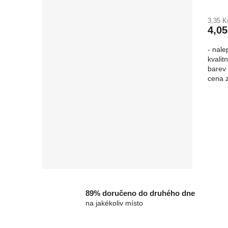
3,35 
4,05
- nale
kvalit
barev 
cena 
89% doručeno do druhého dne
na jakékoliv místo