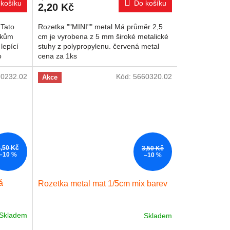
košíku
Do košíku
2,20 Kč
 Tato
Rozetka ""MINI"" metal Má průměr 2,5
rkům
cm je vyrobena z 5 mm široké metalické
lepící
stuhy z polypropylenu. červená metal
o
cena za 1ks
70232.02
Kód:
5660320.02
Akce
2,50 Kč
3,50 Kč
–10 %
–10 %
á
Rozetka metal mat 1/5cm mix barev
Skladem
Skladem