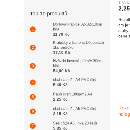
1,86 
2,25
Top 10 produktů
Rozet
Dortová krabice 32x32x10cm
cm je
bílá
stuhy 
11,70 Kč
cena 
Krabičky z kartonu Décopatch
1ks Srdíčko
17,10 Kč
Hvězda kovová průměr 30cm
bílá
54,90 Kč
obal na sešit A4 PVC čirý
5,40 Kč
Papír kraft 180g/m2 A4
2,25 Kč
Rozet
obal na sešit A5 PVC čirý
3,15 Kč
holog
Sešit 524 A5 linka 20 listů
5,85 Kč