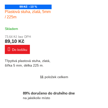
99 Kč
–10 %
Plastová stuha, zlatá, 5mm
/ 225m
Skladem
73,64 Kč bez DPH
89,10 Kč
Do košíku
Třpytivá plastová stuha, zlatá,
šířka 5 mm, délka 225 m.
11
položek celkem
Ovládací prvky výpisu
89% doručeno do druhého dne
na jakékoliv místo