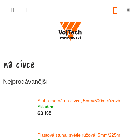
Přejít na obsah
NÁKUP
na cívce
Nejprodávanější
Stuha matná na cívce, 5mm/500m růžová
Skladem
63 Kč
Plastová stuha, světle růžová, 5mm/225m