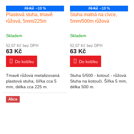
70 Kč
–10 %
70 Kč
–10 %
Plastová stuha, tmavě
Stuha matná na cívce,
růžová, 5mm/225m
5mm/500m růžová
Skladem
Skladem
52,07 Kč bez DPH
52,07 Kč bez DPH
63 Kč
63 Kč
Do košíku
Do košíku
Tmavě růžová metalizovaná
Stuha 5/500 - kotouč - růžová
plastová stuha, šířka cca 5
Stuha na kotouči. Šířka 5 mm,
mm, délka cca 225 m.
délka 500 m.
Akce