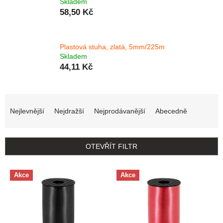
Skladem
58,50 Kč
Plastová stuha, zlatá, 5mm/225m
Skladem
44,11 Kč
Řazení produktů
Nejlevnější
Nejdražší
Nejprodávanější
Abecedně
OTEVŘÍT FILTR
Výpis produktů
Akce
Akce