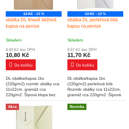
12 Kč
–10 %
13 Kč
–10 %
obálka DL tmavě béžová
obálka DL perleťová bílá
kapsa na peníze
kapsa na peníze
Skladem
Skladem
8,93 Kč bez DPH
9,67 Kč bez DPH
10,80 Kč
11,70 Kč
Do košíku
Do košíku
DL-obálka/kapsa 1ks
DL obálka/kapsa 1ks
(220g/m2) rozměr obálky cca
(220g/m2) perleťová bílá
11x22cm, gramáž cca
Rozměr obálky cca 11x22cm,
220g/m2. Šípová klopa bez
gramáž cca 220g/m2. Šípová
lepidla, pouze k zasunutí do
klopa bez lepidla, pouze k
výřezu v obálce. Místo
zasunutí do výřezu v obálce.
Akce
Novinka
klasické obálky speciální...
Místo klasické obálky...