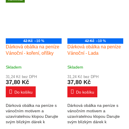
peníze nebo dárkový...
peníze nebo dárkový...
42 Kč
–10 %
42 Kč
–10 %
Dárková obálka na peníze
Dárková obálka na peníze
Vánoční - koření, oříšky
Vánoční - Lada
Skladem
Skladem
31,24 Kč bez DPH
31,24 Kč bez DPH
37,80 Kč
37,80 Kč
Do košíku
Do košíku
Dárková obálka na peníze s
Dárková obálka na peníze s
vánočním motivem a
vánočním motivem a
uzavíratelnou klopou Darujte
uzavíratelnou klopou Darujte
svým blízkým dárek k
svým blízkým dárek k
Vánocům v podobě obálky na
Vánocům v podobě obálky na