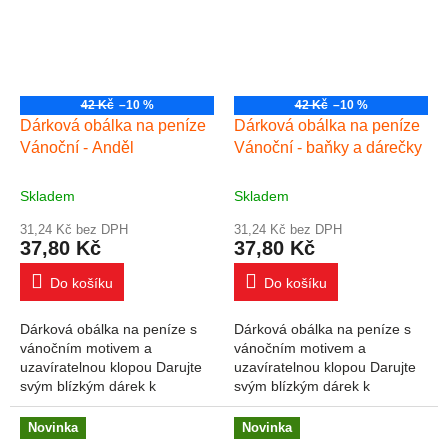
42 Kč
–10 %
42 Kč
–10 %
Dárková obálka na peníze
Dárková obálka na peníze
Vánoční - Anděl
Vánoční - baňky a dárečky
Skladem
Skladem
31,24 Kč bez DPH
31,24 Kč bez DPH
37,80 Kč
37,80 Kč
Do košíku
Do košíku
Dárková obálka na peníze s
Dárková obálka na peníze s
vánočním motivem a
vánočním motivem a
uzavíratelnou klopou Darujte
uzavíratelnou klopou Darujte
svým blízkým dárek k
svým blízkým dárek k
Vánocům v podobě obálky na
Vánocům v podobě obálky na
peníze. Do obálky lze vložit
peníze. Do obálky lze vložit
Novinka
Novinka
peníze nebo dárkový...
peníze nebo dárkový...