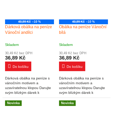
40,99 Kč
–10 %
40,99 Kč
–10 %
Dárková obálka na peníze
Obálka na peníze Vánoční
Vánoční andílci
bílá
Skladem
Skladem
30,49 Kč bez DPH
30,49 Kč bez DPH
36,89 Kč
36,89 Kč
Do košíku
Do košíku
Dárková obálka na peníze s
Dárková obálka na peníze s
vánočním motivem a
vánočním motivem a
uzavíratelnou klopou Darujte
uzavíratelnou klopou Darujte
svým blízkým dárek k
svým blízkým dárek k
Vánocům v podobě obálky na
Vánocům v podobě obálky na
peníze. Do obálky lze vložit
peníze. Do obálky lze vložit
Novinka
Novinka
peníze nebo dárkový...
peníze nebo dárkový...