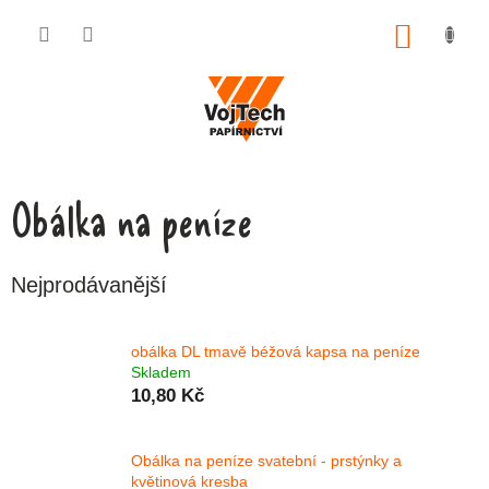
Přejít na obsah
NÁKUP
Obálka na peníze
Nejprodávanější
obálka DL tmavě béžová kapsa na peníze
Skladem
10,80 Kč
Obálka na peníze svatební - prstýnky a
květinová kresba