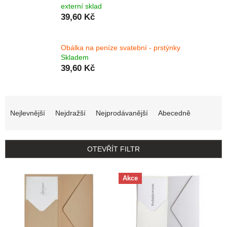
externí sklad
39,60 Kč
Obálka na peníze svatební - prstýnky
Skladem
39,60 Kč
Řazení produktů
Nejlevnější
Nejdražší
Nejprodávanější
Abecedně
OTEVŘÍT FILTR
Výpis produktů
Akce