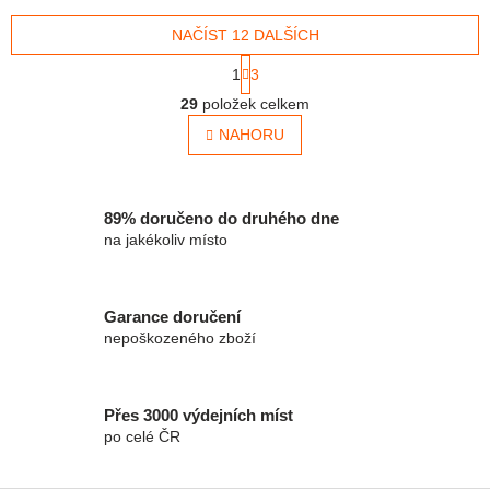
peníze. Do obálky lze vložit
peníze. Do obálky lze vložit
peníze nebo dárkový...
NAČÍST 12 DALŠÍCH
peníze nebo dárkový...
Stránkování
1
3
Ovládací prvky výpisu
29
položek celkem
NAHORU
89% doručeno do druhého dne
na jakékoliv místo
Garance doručení
nepoškozeného zboží
Přes 3000 výdejních míst
po celé ČR