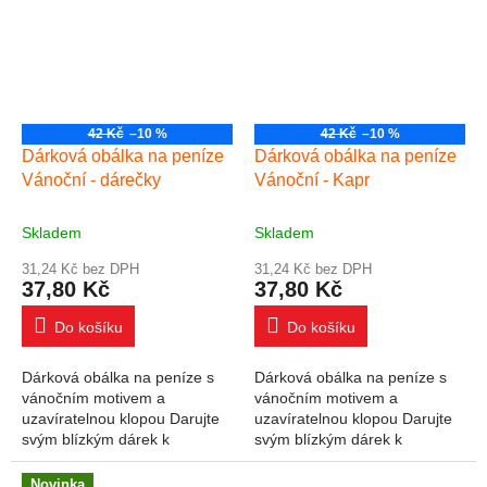
42 Kč
–10 %
42 Kč
–10 %
Dárková obálka na peníze
Dárková obálka na peníze
Vánoční - dárečky
Vánoční - Kapr
Skladem
Skladem
31,24 Kč bez DPH
31,24 Kč bez DPH
37,80 Kč
37,80 Kč
Do košíku
Do košíku
Dárková obálka na peníze s
Dárková obálka na peníze s
vánočním motivem a
vánočním motivem a
uzavíratelnou klopou Darujte
uzavíratelnou klopou Darujte
svým blízkým dárek k
svým blízkým dárek k
Vánocům v podobě obálky na
Vánocům v podobě obálky na
peníze. Do obálky lze vložit
peníze. Do obálky lze vložit
Novinka