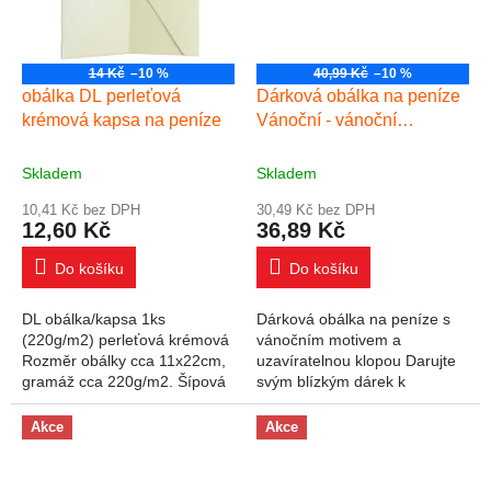
14 Kč
–10 %
40,99 Kč
–10 %
obálka DL perleťová
Dárková obálka na peníze
krémová kapsa na peníze
Vánoční - vánoční
stromečky
Skladem
Skladem
10,41 Kč bez DPH
30,49 Kč bez DPH
12,60 Kč
36,89 Kč
Do košíku
Do košíku
DL obálka/kapsa 1ks
Dárková obálka na peníze s
(220g/m2) perleťová krémová
vánočním motivem a
Rozměr obálky cca 11x22cm,
uzavíratelnou klopou Darujte
gramáž cca 220g/m2. Šípová
svým blízkým dárek k
klopa bez lepidla, pouze k
Vánocům v podobě obálky na
zasunutí do výřezu v obálce.
peníze. Do obálky lze vložit
Akce
Akce
Místo...
peníze nebo dárkový...