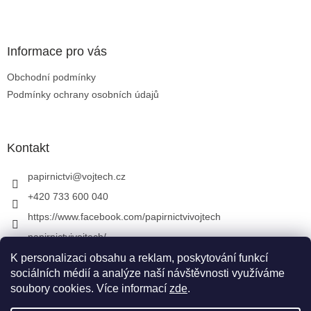
Zápatí
Informace pro vás
Obchodní podmínky
Podmínky ochrany osobních údajů
Kontakt
papirnictvi
@
vojtech.cz
+420 733 600 040
https://www.facebook.com/papirnictvivojtech
papirnictvivojtech/
+420 733 600 040
K personalizaci obsahu a reklam, poskytování funkcí
sociálních médií a analýze naší návštěvnosti využíváme
soubory cookies. Více informací
zde
.