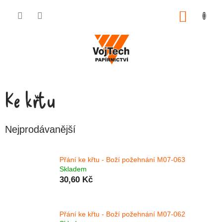
Přejít na obsah
NÁKUP
Ke křtu
Nejprodávanější
Přání ke křtu - Boží požehnání M07-063
Skladem
30,60 Kč
Přání ke křtu - Boží požehnání M07-062