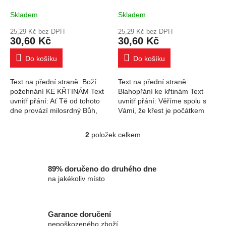
Skladem
Skladem
25,29 Kč bez DPH
25,29 Kč bez DPH
30,60 Kč
30,60 Kč
Do košíku
Do košíku
Text na přední straně: Boží
Text na přední straně:
požehnání KE KŘTINÁM Text
Blahopřání ke křtinám Text
uvnitř přání: Ať Tě od tohoto
uvnitř přání: Věříme spolu s
dne provází milosrdný Bůh,
Vámi, že křest je počátkem
chrání Tě a vede po dobrých
nového života s Bohem, který
cestách. Papír: pohlednicový
je největší láskou a nadějí.
2
položek celkem
Ovládací prvky výpisu
karton...
Papír:...
89% doručeno do druhého dne
na jakékoliv místo
Garance doručení
nepoškozeného zboží