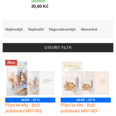
Skladem
30,60 Kč
Řazení produktů
Nejlevnější
Nejdražší
Nejprodávanější
Abecedně
OTEVŘÍT FILTR
Výpis produktů
Akce
34 Kč
–10 %
34 Kč
–10 %
Přání ke křtu - Boží
Přání ke křtu - Boží
požehnání M07-062
požehnání M07-063