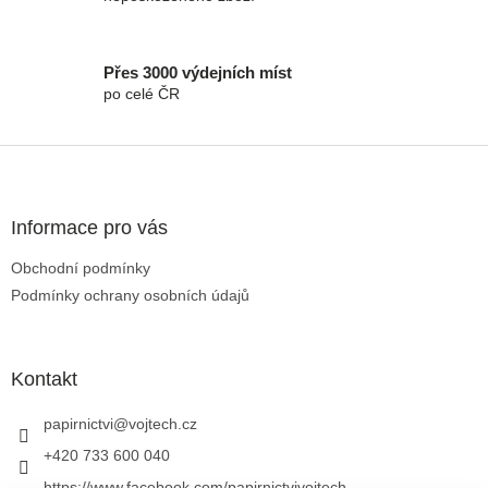
Přes 3000 výdejních míst
po celé ČR
Zápatí
Informace pro vás
Obchodní podmínky
Podmínky ochrany osobních údajů
Kontakt
papirnictvi
@
vojtech.cz
+420 733 600 040
https://www.facebook.com/papirnictvivojtech