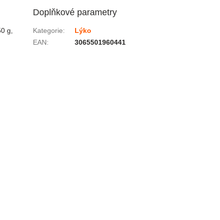
Doplňkové parametry
0 g,
Kategorie
:
Lýko
EAN
:
3065501960441