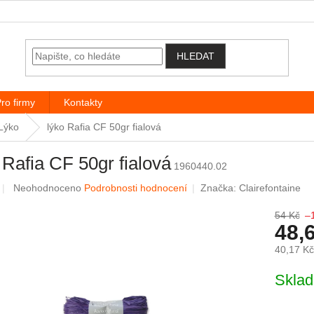
HLEDAT
ro firmy
Kontakty
Lýko
lýko Rafia CF 50gr fialová
 Rafia CF 50gr fialová
1960440.02
Průměrné hodnocení produktu je 0,0 z 5 hvězdiček.
Neohodnoceno
Podrobnosti hodnocení
Značka:
Clairefontaine
54 Kč
–
48,
40,17 K
Měrná c
Skla