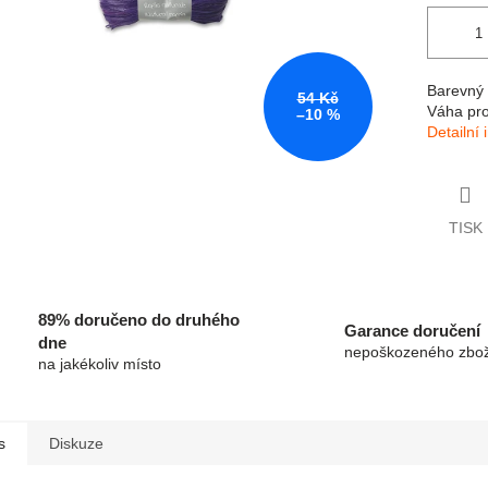
Barevný 
54 Kč
Váha pro
–10 %
Detailní
TISK
89% doručeno do druhého
Garance doručení
dne
nepoškozeného zbož
na jakékoliv místo
s
Diskuze