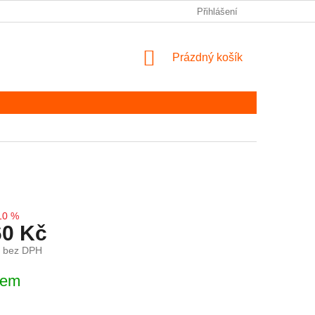
Přihlášení
NÁKUPNÍ KOŠÍK
Prázdný košík
10 %
60 Kč
č bez DPH
ena:
dem