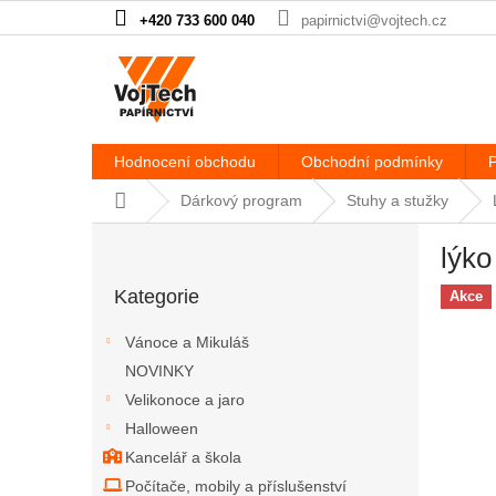
Přejít na obsah
+420 733 600 040
papirnictvi@vojtech.cz
Hodnocení obchodu
Obchodní podmínky
P
Domů
Dárkový program
Stuhy a stužky
Postranní panel
lýko
Přeskočit kategorie
Kategorie
Akce
Vánoce a Mikuláš
NOVINKY
Velikonoce a jaro
Halloween
Kancelář a škola
Počítače, mobily a příslušenství