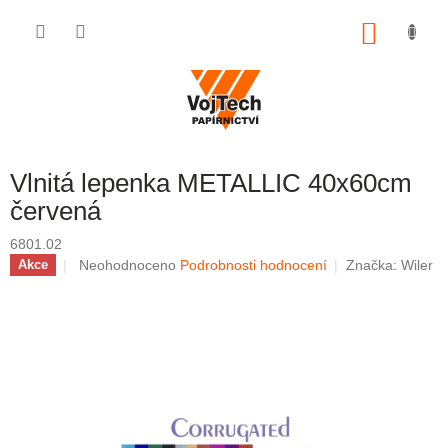
Přejít na obsah
NÁKUP
Vlnitá lepenka METALLIC 40x60cm
červená
6801.02
Průměrné hodnocení produktu je 0,0 z 5 hvězdiček.
Neohodnoceno
Podrobnosti hodnocení
Značka:
Wiler
Akce