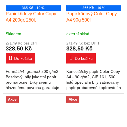
365 Kč
–10 %
365 Kč
–10 %
Papír křídový Color Copy
Papír křídový Color Copy
A4 200gr. 250l.
A4 90g 500l
Skladem
externí sklad
271,49 Kč bez DPH
271,49 Kč bez DPH
328,50 Kč
328,50 Kč
Do košíku
Do košíku
Formát A4, gramáž 200 g/m2.
Kancelářský papír Color Copy
Bezdřevý, bílý jakostní papír
A4 - 90 g/m2, CIE 161, 500
pro náročné. Díky svému
listů Speciální bílý satinovaný
hlazenému povrchu garantuje
papír probarevné kopírování a
reprodukci barev ojedinělé
barevný laserový tisk. Vysoká
originality a brilantnosti na
kvalita papíru zaručuje...
Akce
Akce
všech...