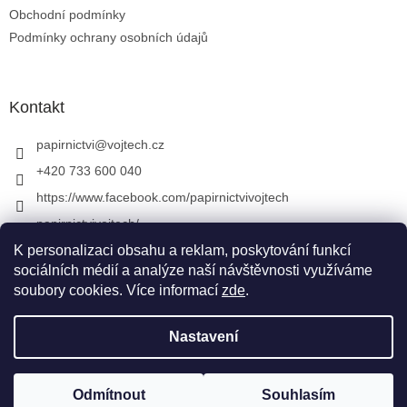
Obchodní podmínky
Podmínky ochrany osobních údajů
Kontakt
papirnictvi
@
vojtech.cz
+420 733 600 040
https://www.facebook.com/papirnictvivojtech
papirnictvivojtech/
+420 733 600 040
K personalizaci obsahu a reklam, poskytování funkcí
sociálních médií a analýze naší návštěvnosti využíváme
soubory cookies. Více informací
zde
.
Vytvořil Shoptet
&
Nastavení
Copyright 2026
Papírnictví VojTech
. Všechna práva
Odmítnout
Souhlasím
vyhrazena.
Upravit nastavení cookies