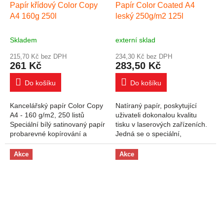
Papír křídový Color Copy
Papír Color Coated A4
A4 160g 250l
leský 250g/m2 125l
Skladem
externí sklad
215,70 Kč bez DPH
234,30 Kč bez DPH
261 Kč
283,50 Kč
Do košíku
Do košíku
Kancelářský papír Color Copy
Natíraný papír, poskytující
A4 - 160 g/m2, 250 listů
uživateli dokonalou kvalitu
Speciální bílý satinovaný papír
tisku v laserových zařízeních.
probarevné kopírování a
Jedná se o speciální,
barevný laserový tisk. Vysoká
oboustranně natíraný papír,
kvalita papíru zaručuje
určený především pro tisk
Akce
Akce
dokonalé...
všech...