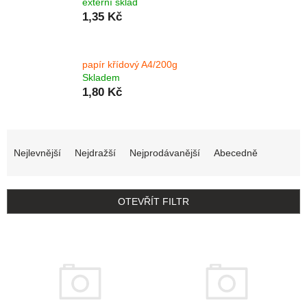
externí sklad
1,35 Kč
papír křídový A4/200g
Skladem
1,80 Kč
Řazení produktů
Nejlevnější
Nejdražší
Nejprodávanější
Abecedně
OTEVŘÍT FILTR
Výpis produktů