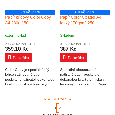
399 Kč
–10 %
430 Kč
–10 %
Papír křídový Color Copy
Papír Color Coated A4
A4 280g 150list
leský 170g/m2 250l
externí sklad
Skladem
296,78 Kč bez DPH
319,83 Kč bez DPH
359,10 Kč
387 Kč
Do košíku
Do košíku
Color Copy je speciální bílý
Speciální oboustranně
lehce satinovaný papír
natíraný papír poskytuje
poskytující uživateli dokonalou
dokonalou kvalitu při tisku v
kvalitu při tisku v laserových
laserových zařízeních. Papír
zařízeních. Jde o speciální
je určený především pro tisk
oboustranně upravený papír
všech reprezentativních
určený...
NAČÍST DALŠÍ 4
materiálů, např....
Stránkování
1
2
Ovládací prvky výpisu
16
položek celkem