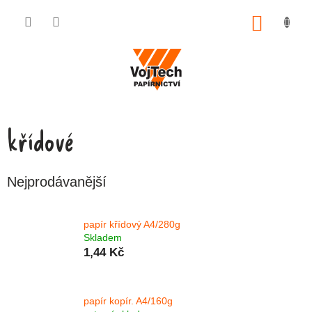
Přejít na obsah
NÁKUP
křídové
Nejprodávanější
papír křídový A4/280g
Skladem
1,44 Kč
papír kopír. A4/160g