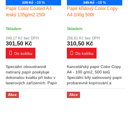
335 Kč
–10 %
345 Kč
–10 %
Papír Color Coated A4
Papír křídový Color Copy
leský 135g/m2 250l
A4 100g 500l
Skladem
Skladem
249,17 Kč bez DPH
256,61 Kč bez DPH
301,50 Kč
310,50 Kč
Do košíku
Do košíku
Speciální oboustranně
Kancelářský papír Color Copy
natíraný papír poskytuje
A4 - 100 g/m2, 500 listů
dokonalou kvalitu při tisku v
Speciální bílý satinovaný papír
laserových zařízeních. Papír
probarevné kopírování a
je určený především pro tisk
barevný laserový tisk. Vysoká
všech reprezentativních
kvalita papíru zaručuje
Akce
Akce
materiálů, např....
dokonalé...