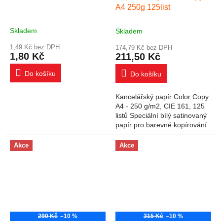
A4 250g 125list
Skladem
Skladem
1,49 Kč bez DPH
174,79 Kč bez DPH
1,80 Kč
211,50 Kč
Do košíku
Do košíku
Kancelářský papír Color Copy
A4 - 250 g/m2, CIE 161, 125
listů Speciální bílý satinovaný
papír pro barevné kopírování
a barevný laserový tisk.
Vysoká kvalita papíru
Akce
Akce
zaručuje...
290 Kč
–10 %
315 Kč
–10 %