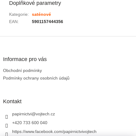
Doplňkové parametry
Kategorie
:
saténové
EAN
:
5901157444356
Zápatí
Informace pro vás
Obchodní podmínky
Podmínky ochrany osobních údajů
Kontakt
papirnictvi
@
vojtech.cz
+420 733 600 040
https://www.facebook.com/papirnictvivojtech