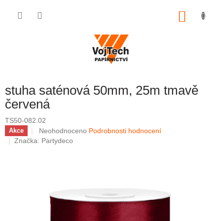
Přejít na obsah
NÁKUP
stuha saténová 50mm, 25m tmavě
červená
TS50-082.02
Průměrné hodnocení produktu je 0,0 z 5 hvězdiček.
Neohodnoceno
Podrobnosti hodnocení
Akce
Značka:
Partydeco