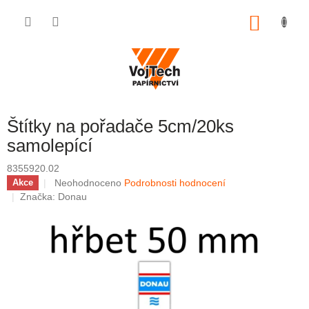
Přejít na obsah
NÁKUP
Štítky na pořadače 5cm/20ks
samolepící
8355920.02
Průměrné hodnocení produktu je 0,0 z 5 hvězdiček.
Neohodnoceno
Podrobnosti hodnocení
Akce
Značka:
Donau