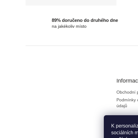
89% doručeno do druhého dne
na jakékoliv místo
Zápatí
Informac
Obchodní 
Podmínky 
údajů
K personali
sociálních m