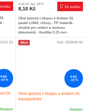
6,69 Kč bez DPH
košíku
Do košíku
8,10 Kč
 DL
Obal spisový s klopou a drukem DL
l -
pastel LUMA, růžový - PP materiál -
vhodné pro nošení a úschovu
dokumentů - tloušťka 0,25 mm -
zapínání na druk - formát DL
55231.02
Kód:
I255040.02
Akce
9 Kč
9 Kč
–10 %
–10 %
kem DL
Obal spisový s klopou a drukem DL
transparentní
Skladem
Skladem