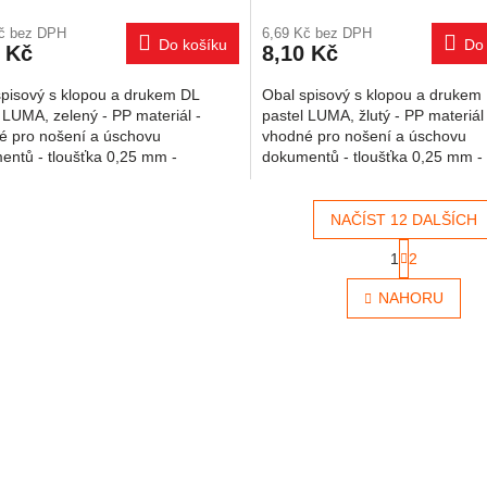
Kč bez DPH
6,69 Kč bez DPH
Do košíku
Do 
 Kč
8,10 Kč
spisový s klopou a drukem DL
Obal spisový s klopou a drukem
 LUMA, zelený - PP materiál -
pastel LUMA, žlutý - PP materiál 
é pro nošení a úschovu
vhodné pro nošení a úschovu
entů - tloušťka 0,25 mm -
dokumentů - tloušťka 0,25 mm -
ní na druk - formát DL
zapínání na druk - formát DL
NAČÍST 12 DALŠÍCH
Stránkován
1
2
Ovládací 
NAHORU