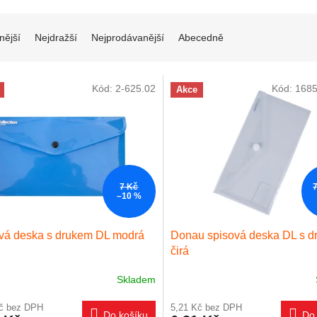
í produktů
nější
Nejdražší
Nejprodávanější
Abecedně
 produktů
Kód:
2-625.02
Kód:
1685
Akce
7 Kč
–10 %
vá deska s drukem DL modrá
Donau spisová deska DL s 
čirá
Skladem
Kč bez DPH
5,21 Kč bez DPH
Do košíku
Do 