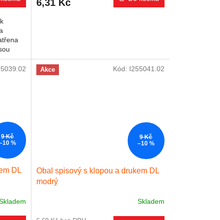
6,31 Kč
 k
a
atřena
sou
55039.02
Kód:
I255041.02
Akce
9 Kč
9 Kč
–10 %
–10 %
kem DL
Obal spisový s klopou a drukem DL
modrý
Skladem
Skladem