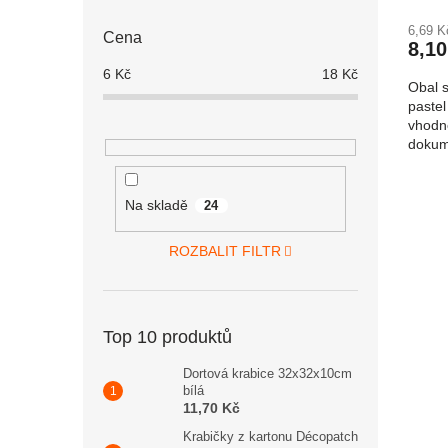
6,69 
Cena
8,10
6
Kč
18
Kč
Obal 
pastel
vhodn
dokum
zapíná
Na skladě
24
ROZBALIT FILTR
Top 10 produktů
Dortová krabice 32x32x10cm
bílá
11,70 Kč
Krabičky z kartonu Décopatch