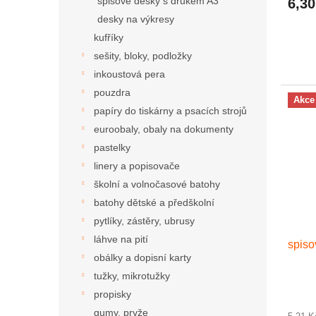
spisové desky s drukem A3
6,30
desky na výkresy
kufříky
sešity, bloky, podložky
inkoustová pera
pouzdra
Akce
papíry do tiskárny a psacích strojů
euroobaly, obaly na dokumenty
pastelky
linery a popisovače
školní a volnočasové batohy
batohy dětské a předškolní
pytlíky, zástěry, ubrusy
láhve na pití
spiso
obálky a dopisní karty
tužky, mikrotužky
propisky
gumy, pryže