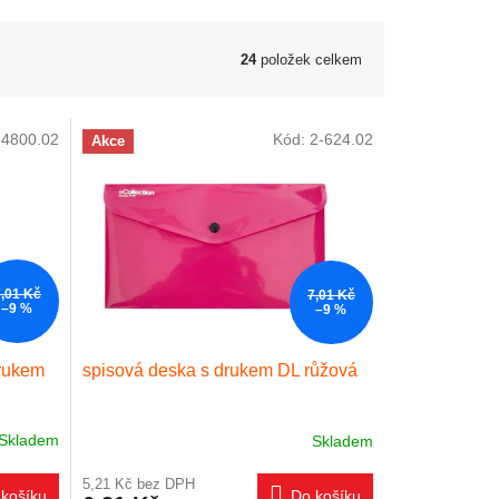
24
položek celkem
4800.02
Kód:
2-624.02
Akce
7,01 Kč
7,01 Kč
–9 %
–9 %
drukem
spisová deska s drukem DL růžová
Skladem
Skladem
5,21 Kč bez DPH
košíku
Do košíku