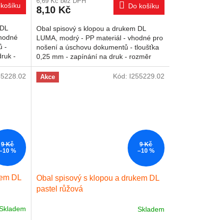
6,69 Kč bez DPH
košíku
Do košíku
8,10 Kč
 DL
Obal spisový s klopou a drukem DL
vhodné
LUMA, modrý - PP materiál - vhodné pro
ů -
nošení a úschovu dokumentů - tloušťka
ruk -
0,25 mm - zapínání na druk - rozměr
25,4 x 13 cm
55228.02
Kód:
I255229.02
Akce
9 Kč
9 Kč
–10 %
–10 %
kem DL
Obal spisový s klopou a drukem DL
pastel růžová
Skladem
Skladem