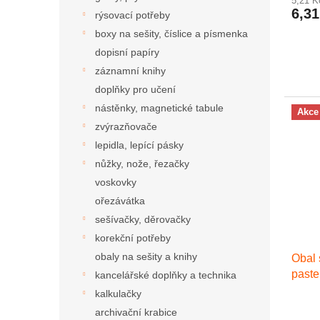
5,21 
6,31
rýsovací potřeby
boxy na sešity, číslice a písmenka
dopisní papíry
záznamní knihy
doplňky pro učení
nástěnky, magnetické tabule
Akce
zvýrazňovače
lepidla, lepící pásky
nůžky, nože, řezačky
voskovky
ořezávátka
sešívačky, děrovačky
korekční potřeby
obaly na sešity a knihy
Obal 
paste
kancelářské doplňky a technika
kalkulačky
archivační krabice