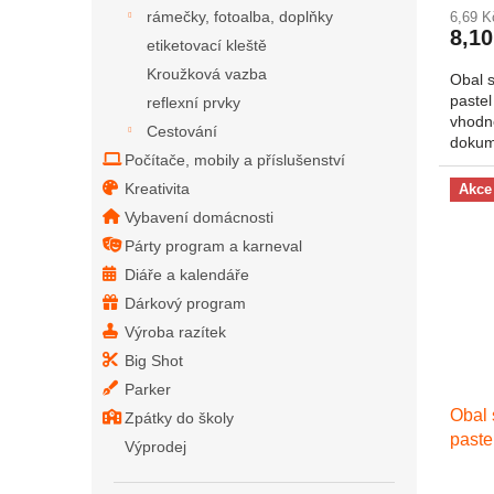
rámečky, fotoalba, doplňky
6,69 
8,10
etiketovací kleště
Kroužková vazba
Obal 
pastel
reflexní prvky
vhodn
Cestování
dokum
Počítače, mobily a příslušenství
zapíná
Kreativita
Akce
Vybavení domácnosti
Párty program a karneval
Diáře a kalendáře
Dárkový program
Výroba razítek
Big Shot
Parker
Obal 
Zpátky do školy
paste
Výprodej