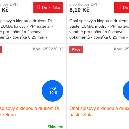
Kč bez DPH
6,69 Kč bez DPH
Do košíku
Do 
 Kč
8,10 Kč
spisový s klopou a drukem DL
Obal spisový s klopou a drukem
 LUMA, fialový - PP materiál -
pastel LUMA, modrý - PP materiá
é pro nošení a úschovu
vhodné pro nošení a úschovu
entů - tloušťka 0,25 mm -
dokumentů - tloušťka 0,25 mm -
ní na druk - formát DL
zapínání na druk - formát DL
Kód:
I255230.02
Kód:
I2
Akce
9 Kč
–10 %
spisový s klopou a drukem DL
Obal spisový s klopou a dru
l zelená
pastel žlutá
Skladem