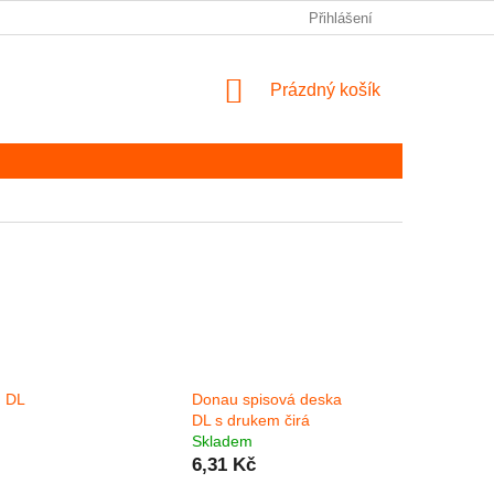
Přihlášení
NÁKUPNÍ KOŠÍK
Prázdný košík
m DL
Donau spisová deska
DL s drukem čirá
Skladem
6,31 Kč