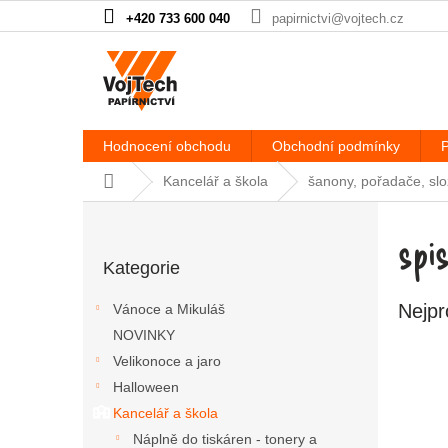
Přejít na obsah
+420 733 600 040
papirnictvi@vojtech.cz
Hodnocení obchodu
Obchodní podmínky
P
Domů
Kancelář a škola
šanony, pořadače, slo
Postranní panel
spi
Přeskočit kategorie
Kategorie
Nejpr
Vánoce a Mikuláš
NOVINKY
Velikonoce a jaro
Halloween
Kancelář a škola
Náplně do tiskáren - tonery a