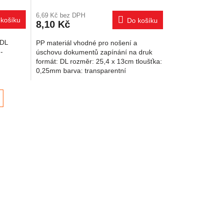
6,69 Kč bez DPH
košíku
Do košíku
8,10 Kč
 DL
PP materiál vhodné pro nošení a
-
úschovu dokumentů zapínání na druk
formát: DL rozměr: 25,4 x 13cm tloušťka:
0,25mm barva: transparentní
í
prvky výpisu