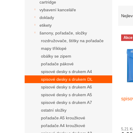
cartridge
Řazen
vybavení kanceláře
Nejlev
doklady
etikety
šanony, pořadače, složky
Výpis
Akce
rozdružovače, štítky na pořadače
mapy tříklopé
obálky se zipem
pořadače pákové
spisové desky s drukem A4
spisové desky s drukem DL
spisové desky s drukem A6
spisové desky s drukem A5
spiso
spisové desky s drukem A7
ostatní složky
pořadače A5 kroužkové
pořadače A4 kroužkové
5,21 