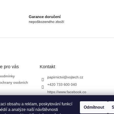
Garance doručení
nepoškozeného zboží
e pro vás
Kontakt
podmínky
papirnictvi
@
vojtech.cz
ochrany osobních
+420 733 600 040
https://www.facebook.co
m/papirnictvivojtech
zaci obsahu a reklam, poskytování funkcí
papirnictvivojtech/
Odmítnout
S
édií a analýze naší návštěvnosti
+420 733 600 040