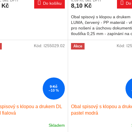
Kč bez DPH
6,69 Kč bez DPH
Do košíku
Do 
 Kč
8,10 Kč
Obal spisový s klopou a drukem
LUMA, červený - PP materiál - 
pro nošení a úschovu dokument
tloušťka 0,25 mm - zapínání na d
rozměr 25,4 x 13 cm
Kód:
I255029.02
Kód:
I2
Akce
9 Kč
–10 %
spisový s klopou a drukem DL
Obal spisový s klopou a dru
l fialová
pastel modrá
Skladem