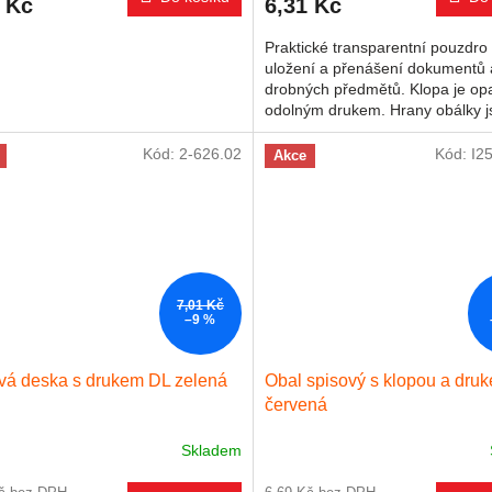
 Kč
6,31 Kč
Praktické transparentní pouzdro
uložení a přenášení dokumentů 
drobných předmětů. Klopa je op
odolným drukem. Hrany obálky j
svařované. Výřez na okraji pro
snadnější...
Kód:
2-626.02
Kód:
I2
Akce
7,01 Kč
–9 %
vá deska s drukem DL zelená
Obal spisový s klopou a dru
červená
Skladem