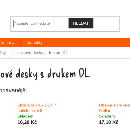
HLEDAT
ro firmy
Kontakty
žky
spisové desky s drukem DL
sové desky s drukem DL
odávanější
Složka M druk DL PP
Obálka s druke
potisk mix č.8
Stellar
Skladem
Skladem
16,20 Kč
17,10 Kč