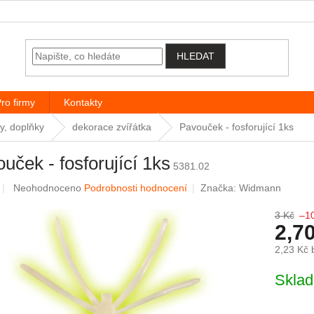
HLEDAT
ro firmy
Kontakty
y, doplňky
dekorace zvířátka
Pavouček - fosforující 1ks
uček - fosforující 1ks
5381.02
Průměrné hodnocení produktu je 0,0 z 5 hvězdiček.
Neohodnoceno
Podrobnosti hodnocení
Značka:
Widmann
3 Kč
–1
2,7
2,23 Kč
Měrná c
Skla