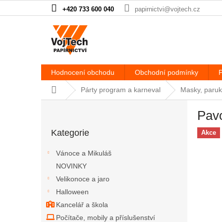
Přejít na obsah
+420 733 600 040
papirnictvi@vojtech.cz
Hodnocení obchodu
Obchodní podmínky
P
Domů
Párty program a karneval
Masky, paruk
Postranní panel
Pavo
Přeskočit kategorie
Kategorie
Akce
Vánoce a Mikuláš
NOVINKY
Velikonoce a jaro
Halloween
Kancelář a škola
Počítače, mobily a příslušenství