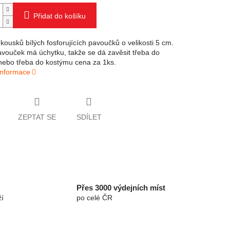
Přidat do košíku
kousků bílých fosforujících pavoučků o velikosti 5 cm.
vouček má úchytku, takže se dá zavěsit třeba do
nebo třeba do kostýmu cena za 1ks.
 informace
ZEPTAT SE
SDÍLET
Přes 3000 výdejních míst
í
po celé ČR