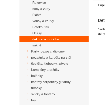
Rukavice
Popi
nosy a zuby
Pláště
Det
Vousy a knírky
Fotokoutek
Sada
Ocasy
úchy
dekorace zvířátka
sukně
Karty, pexesa, diplomy
pozvánky a kartičky na stůl
čepičky, klobouky, závoje
Lampióny a držáky
balónky
konfety,serpentiny,girlandy
frkačky
svíčky a fontány
hry