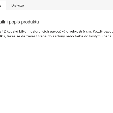
s
Diskuze
ailní popis produktu
 42 kousků bílých fosforujících pavoučků o velikosti 5 cm. Každý pav
tku, takže se dá zavěsit třeba do záclony nebo třeba do kostýmu cena 