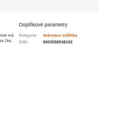
Doplňkové parametry
ouček má
Kategorie
:
dekorace zvířátka
za 1ks.
EAN
:
8003558538102