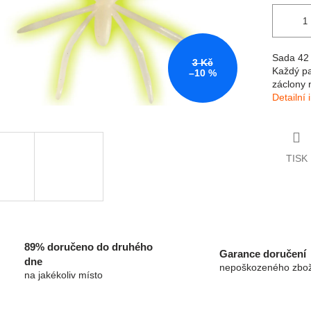
Sada 42 
3 Kč
Každý pa
–10 %
záclony 
Detailní
TISK
89% doručeno do druhého
Garance doručení
dne
nepoškozeného zbož
na jakékoliv místo