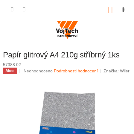
Přejít na obsah
NÁKUP
Papír glitrový A4 210g stříbrný 1ks
57388.02
Průměrné hodnocení produktu je 0,0 z 5 hvězdiček.
Neohodnoceno
Podrobnosti hodnocení
Značka:
Wiler
Akce