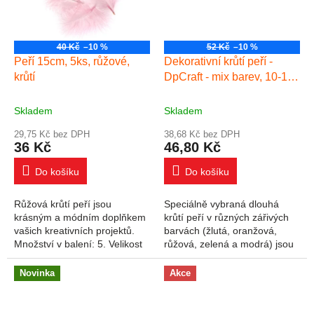
40 Kč
–10 %
52 Kč
–10 %
Peří 15cm, 5ks, růžové,
Dekorativní krůtí peří -
krůtí
DpCraft - mix barev, 10-15
cm, 30 ks, jasné barvy
Skladem
Skladem
29,75 Kč bez DPH
38,68 Kč bez DPH
36 Kč
46,80 Kč
Do košíku
Do košíku
Růžová krůtí peří jsou
Speciálně vybraná dlouhá
krásným a módním doplňkem
krůtí peří v různých zářivých
vašich kreativních projektů.
barvách (žlutá, oranžová,
Množství v balení: 5. Velikost
růžová, zelená a modrá) jsou
jednoho peří: 15 cm. Barva:
perfektním doplňkem pro
růžová.
všechny druhy kreativních
Novinka
Akce
prací pro děti i...