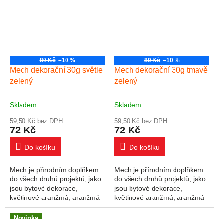
na...
80 Kč
–10 %
80 Kč
–10 %
Mech dekorační 30g světle
Mech dekorační 30g tmavě
zelený
zelený
Skladem
Skladem
59,50 Kč bez DPH
59,50 Kč bez DPH
72 Kč
72 Kč
Do košíku
Do košíku
Mech je přírodním doplňkem
Mech je přírodním doplňkem
do všech druhů projektů, jako
do všech druhů projektů, jako
jsou bytové dekorace,
jsou bytové dekorace,
květinové aranžmá, aranžmá
květinové aranžmá, aranžmá
na stůl a mnoho dalšího. V
na stůl a mnoho dalšího. V
balení: 30 g
balení: 30 g
Novinka