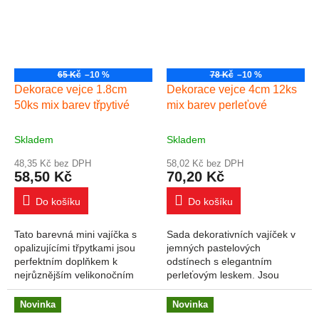
65 Kč
–10 %
78 Kč
–10 %
Dekorace vejce 1.8cm
Dekorace vejce 4cm 12ks
50ks mix barev třpytivé
mix barev perleťové
Skladem
Skladem
48,35 Kč bez DPH
58,02 Kč bez DPH
58,50 Kč
70,20 Kč
Do košíku
Do košíku
Tato barevná mini vajíčka s
Sada dekorativních vajíček v
opalizujícími třpytkami jsou
jemných pastelových
perfektním doplňkem k
odstínech s elegantním
nejrůznějším velikonočním
perleťovým leskem. Jsou
kreativním projektům. Můžete
vyrobena z nerozbitného
je použít provýrobu karet,
materiálu, jsou lehká a
Novinka
Novinka
scrapbooking a...
povrchově upravena barvou