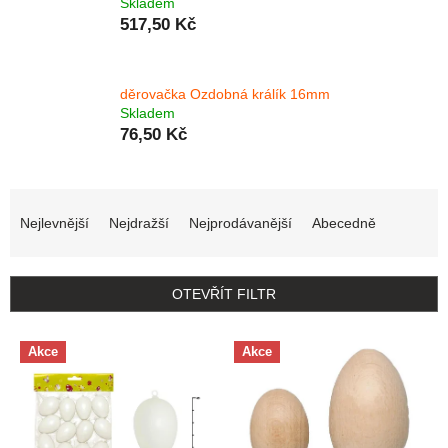
Skladem
517,50 Kč
děrovačka Ozdobná králík 16mm
Skladem
76,50 Kč
Řazení produktů
Nejlevnější
Nejdražší
Nejprodávanější
Abecedně
OTEVŘÍT FILTR
Výpis produktů
Akce
Akce