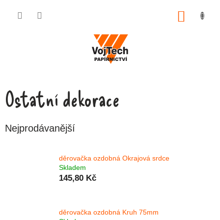
Přejít na obsah
NÁKUP
Ostatní dekorace
Nejprodávanější
děrovačka ozdobná Okrajová srdce
Skladem
145,80 Kč
děrovačka ozdobná Kruh 75mm