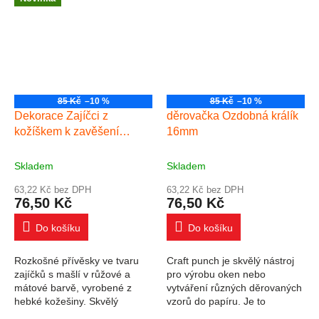
85 Kč
–10 %
85 Kč
–10 %
Dekorace Zajíčci z
děrovačka Ozdobná králík
kožíškem k zavěšení
16mm
pasteloví 9cm 2ks
Skladem
Skladem
63,22 Kč bez DPH
63,22 Kč bez DPH
76,50 Kč
76,50 Kč
Do košíku
Do košíku
Rozkošné přívěsky ve tvaru
Craft punch je skvělý nástroj
zajíčků s mašlí v růžové a
pro výrobu oken nebo
mátové barvě, vyrobené z
vytváření různých děrovaných
hebké kožešiny. Skvělý
vzorů do papíru. Je to
doplněk k jarním,
perfektní způsob, jak přidat