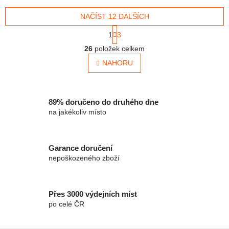
velikonočním a dětským
ozdoby, styl a rozměr
řemeslům. V balení: 2 ks...
NAČÍST 12 DALŠÍCH
domácím kartám,...
Stránkování
1
3
Ovládací prvky výpisu
26
položek celkem
NAHORU
89% doručeno do druhého dne
na jakékoliv místo
Garance doručení
nepoškozeného zboží
Přes 3000 výdejních míst
po celé ČR