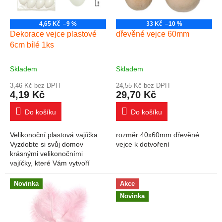
4,65 Kč
–9 %
33 Kč
–10 %
Dekorace vejce plastové
dřevěné vejce 60mm
6cm bílé 1ks
Skladem
Skladem
3,46 Kč bez DPH
24,55 Kč bez DPH
4,19 Kč
29,70 Kč
Do košíku
Do košíku
Velikonoční plastová vajíčka
rozměr 40x60mm dřevěné
Vyzdobte si svůj domov
vejce k dotvoření
krásnými velikonočními
vajíčky, které Vám vytvoří
okouzlující atmosféru
Velikonoc! Vajíčka mají šňůrku
Novinka
Akce
na pověšení. Uvedená...
Novinka