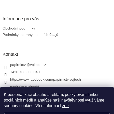
Zápatí
Informace pro vás
Obchodní podmínky
Podmínky ochrany osobních údajů
Kontakt
papirnictvi
@
vojtech.cz
+420 733 600 040
https://www.facebook.com/papirnictvivojtech
papirnictvivojtech/
+420 733 600 040
K personalizaci obsahu a reklam, poskytování funkcí
sociálních médií a analýze naší návštěvnosti využíváme
soubory cookies. Více informací
zde
.