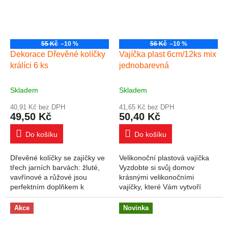
55 Kč
–10 %
56 Kč
–10 %
Dekorace Dřevěné kolíčky
Vajíčka plast 6cm/12ks mix
králíci 6 ks
jednobarevná
Skladem
Skladem
40,91 Kč bez DPH
41,65 Kč bez DPH
49,50 Kč
50,40 Kč
Do košíku
Do košíku
Dřevěné kolíčky se zajíčky ve
Velikonoční plastová vajíčka
třech jarních barvách: žluté,
Vyzdobte si svůj domov
vavřínové a růžové jsou
krásnými velikonočními
perfektním doplňkem k
vajíčky, které Vám vytvoří
velikonočním projektům.
okouzlující atmosféru
Zajíčci mají nadýchané ocásky
Velikonoc! Tuto dekoraci
Akce
Novinka
ve tvaru...
můžete použít na
dekorování...