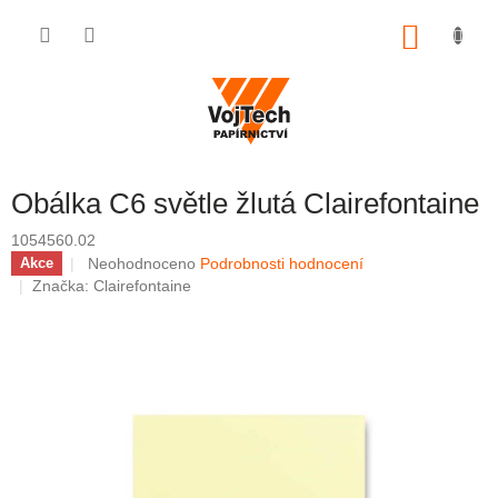
Přejít na obsah
NÁKUP
Obálka C6 světle žlutá Clairefontaine
1054560.02
Průměrné hodnocení produktu je 0,0 z 5 hvězdiček.
Neohodnoceno
Podrobnosti hodnocení
Akce
Značka:
Clairefontaine