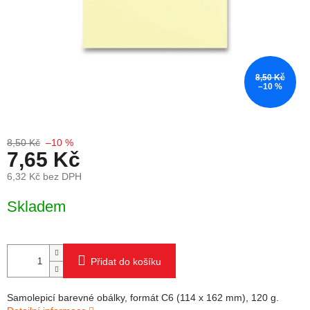
8,50 Kč
–10 %
8,50 Kč
–10 %
7,65 Kč
6,32 Kč bez DPH
Měrná cena:
Skladem
Přidat do košíku
Samolepicí barevné obálky, formát C6 (114 x 162 mm), 120 g.