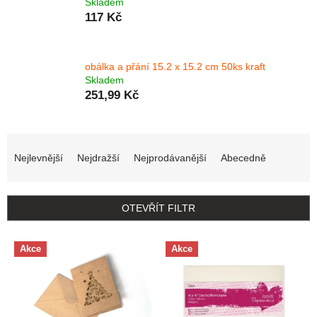
Skladem
117 Kč
obálka a přání 15.2 x 15.2 cm 50ks kraft
Skladem
251,99 Kč
Řazení produktů
Nejlevnější
Nejdražší
Nejprodávanější
Abecedně
OTEVŘÍT FILTR
Výpis produktů
Akce
Akce