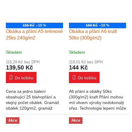
155 Kč
–10 %
160 Kč
–10 %
Obálka a přání A5 krémové
Obálka a přání A6 kraft
25ks 240g/m2
50ks (300g/m2)
Skladem
Skladem
115,29 Kč bez DPH
119,01 Kč bez DPH
139,50 Kč
144 Kč
Do košíku
Do košíku
Cena za jedno balení
A6 přání a obálky 50ks
obsahující 25 blahopřání a
(300g/m2) kraft Přání mohou
stejný počet obálek. Gramáž
mít vlivem výroby nedokonalý
obálek 120g/m2, gramáž
ořez. Technologie lepení může
blahopřání 240g/m2. Rozměry
způsobit částečné slepení
blahopřání (po přehnutí):
obálky.
Akce
Akce
14,8x21cm. Neobsahuje...