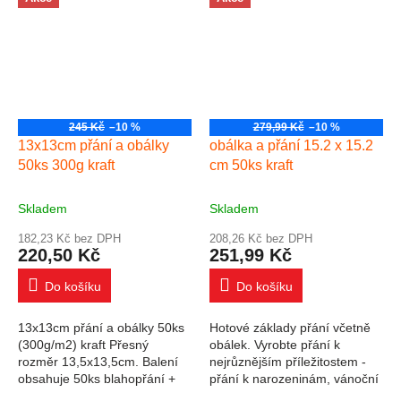
obálky 130g/m2.
vytvořené pomocí karet...
245 Kč
–10 %
279,99 Kč
–10 %
13x13cm přání a obálky
obálka a přání 15.2 x 15.2
50ks 300g kraft
cm 50ks kraft
Skladem
Skladem
182,23 Kč bez DPH
208,26 Kč bez DPH
220,50 Kč
251,99 Kč
Do košíku
Do košíku
13x13cm přání a obálky 50ks
Hotové základy přání včetně
(300g/m2) kraft Přesný
obálek. Vyrobte přání k
rozměr 13,5x13,5cm. Balení
nejrůznějším příležitostem -
obsahuje 50ks blahopřání +
přání k narozeninám, vánoční
50ks obálek. Gramáž
přání, přání k narození