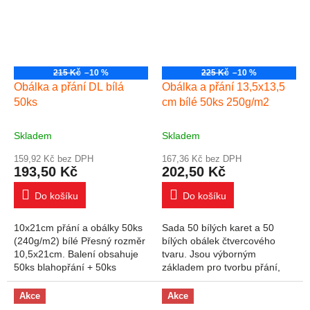
215 Kč
–10 %
225 Kč
–10 %
Obálka a přání DL bílá
Obálka a přání 13,5x13,5
50ks
cm bílé 50ks 250g/m2
Skladem
Skladem
159,92 Kč bez DPH
167,36 Kč bez DPH
193,50 Kč
202,50 Kč
Do košíku
Do košíku
10x21cm přání a obálky 50ks
Sada 50 bílých karet a 50
(240g/m2) bílé Přesný rozměr
bílých obálek čtvercového
10,5x21cm. Balení obsahuje
tvaru. Jsou výborným
50ks blahopřání + 50ks
základem pro tvorbu přání,
obálek. Gramáž blahopřání
kreativních dárkových
240g/m2, gramáž obálky
poukazů a pozvánek. Projekty
Akce
Akce
130g/m2. Rozměry...
vytvořené pomocí karet...