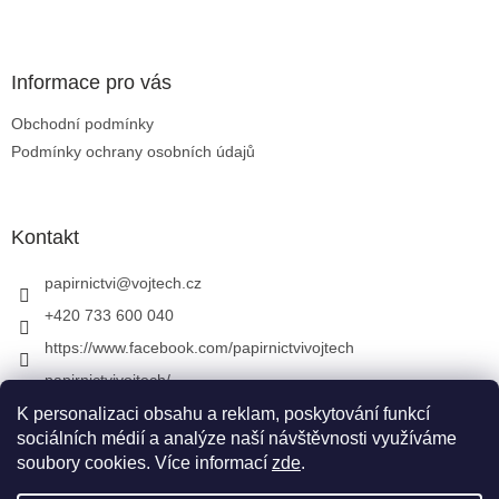
Zápatí
Informace pro vás
Obchodní podmínky
Podmínky ochrany osobních údajů
Kontakt
papirnictvi
@
vojtech.cz
+420 733 600 040
https://www.facebook.com/papirnictvivojtech
papirnictvivojtech/
+420 733 600 040
K personalizaci obsahu a reklam, poskytování funkcí
sociálních médií a analýze naší návštěvnosti využíváme
soubory cookies. Více informací
zde
.