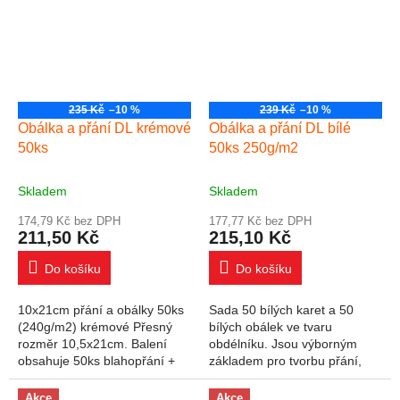
235 Kč
–10 %
239 Kč
–10 %
Obálka a přání DL krémové
Obálka a přání DL bílé
50ks
50ks 250g/m2
Skladem
Skladem
174,79 Kč bez DPH
177,77 Kč bez DPH
211,50 Kč
215,10 Kč
Do košíku
Do košíku
10x21cm přání a obálky 50ks
Sada 50 bílých karet a 50
(240g/m2) krémové Přesný
bílých obálek ve tvaru
rozměr 10,5x21cm. Balení
obdélníku. Jsou výborným
obsahuje 50ks blahopřání +
základem pro tvorbu přání,
50ks obálek. Gramáž
kreativních dárkových
blahopřání 240g/m2, gramáž
poukazů a pozvánek. Projekty
Akce
Akce