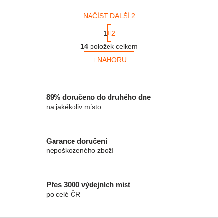
blahopřání 300g/m2, gramáž
miminka a další. Vhodné i na
obálky 120g/m2. Rozměry...
NAČÍST DALŠÍ 2
výrobu...
Stránkování
1
2
Ovládací prvky výpisu
14
položek celkem
NAHORU
89% doručeno do druhého dne
na jakékoliv místo
Garance doručení
nepoškozeného zboží
Přes 3000 výdejních míst
po celé ČR