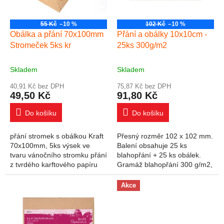
55 Kč
–10 %
102 Kč
–10 %
Obálka a přání 70x100mm
Přání a obálky 10x10cm -
Stromeček 5ks kr
25ks 300g/m2
Skladem
Skladem
40,91 Kč bez DPH
75,87 Kč bez DPH
49,50 Kč
91,80 Kč
Do košíku
Do košíku
přání stromek s obálkou Kraft
Přesný rozměr 102 x 102 mm.
70x100mm, 5ks výsek ve
Balení obsahuje 25 ks
tvaru vánočního stromku přání
blahopřání + 25 ks obálek.
z tvrdého karftového papíru
Gramáž blahopřání 300 g/m2,
vlhčící šípová klopa rozměr
gramáž obálky 130 g/m2.
obálky 70x100 mm barva kraft
Rozměry blahopřání jsou
Akce
tmavě...
uvedené po přehnutí,...