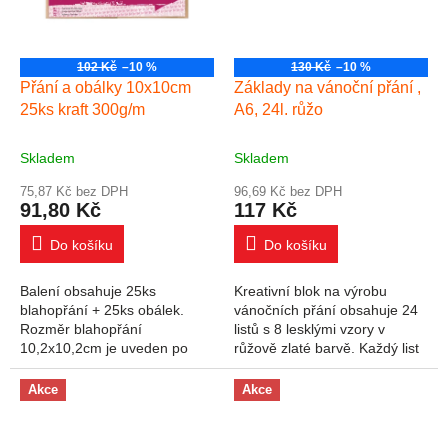
102 Kč
–10 %
130 Kč
–10 %
Přání a obálky 10x10cm
Základy na vánoční přání ,
25ks kraft 300g/m
A6, 24l. růžo
Skladem
Skladem
75,87 Kč bez DPH
96,69 Kč bez DPH
91,80 Kč
117 Kč
Do košíku
Do košíku
Balení obsahuje 25ks
Kreativní blok na výrobu
blahopřání + 25ks obálek.
vánočních přání obsahuje 24
Rozměr blahopřání
listů s 8 lesklými vzory v
10,2x10,2cm je uveden po
růžově zlaté barvě. Každý list
přehnutí, gramáž 300g/m2.
je v polovině narýhovaný,
Rozměr obálky cca
takže ho stačí z bloku
Akce
Akce
10,5x10,5cm, gramáž cca
vytrhnout a...
120g/m2. Varování:...