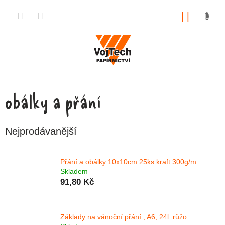
Přejít na obsah
NÁKUP
obálky a přání
Nejprodávanější
Přání a obálky 10x10cm 25ks kraft 300g/m
Skladem
91,80 Kč
Základy na vánoční přání , A6, 24l. růžo