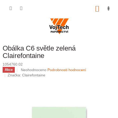
Přejít na obsah
NÁKUP
Obálka C6 světle zelená
Clairefontaine
1054760.02
Průměrné hodnocení produktu je 0,0 z 5 hvězdiček.
Neohodnoceno
Podrobnosti hodnocení
Akce
Značka:
Clairefontaine