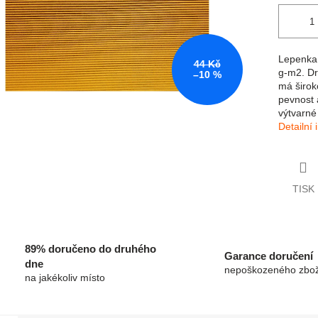
Lepenka 
44 Kč
g-m2. Dr
–10 %
má širok
pevnost 
výtvarné
Detailní
TISK
89% doručeno do druhého
Garance doručení
dne
nepoškozeného zbož
na jakékoliv místo