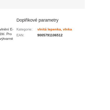
Doplňkové parametry
vlnění E-
Kategorie
:
vlnitá lepenka, vlnka
ití. Pro
EAN
:
9005791106512
 výtvarné