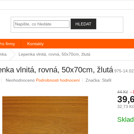
HLEDAT
ro firmy
Kontakty
lnka
Lepenka vlnitá, rovná, 50x70cm, žlutá
nka vlnitá, rovná, 50x70cm, žlutá
975-14.02
Průměrné hodnocení produktu je 0,0 z 5 hvězdiček.
Neohodnoceno
Podrobnosti hodnocení
Značka:
Stafil
44 Kč
–
39,
32,73 K
Měrná c
Skla