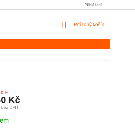
Přihlášení
NÁKUPNÍ KOŠÍK
Prázdný košík
10 %
60 Kč
č bez DPH
ena:
dem