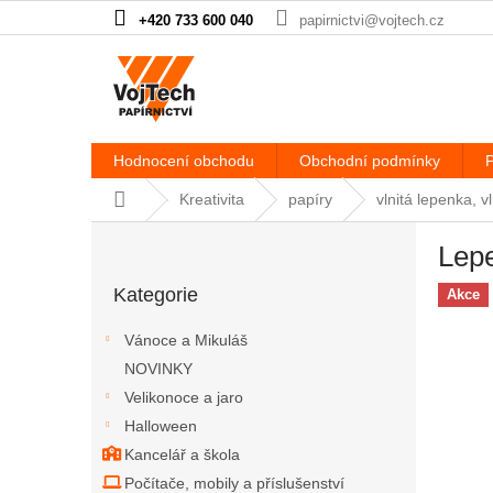
Přejít na obsah
+420 733 600 040
papirnictvi@vojtech.cz
Hodnocení obchodu
Obchodní podmínky
P
Domů
Kreativita
papíry
vlnitá lepenka, v
Postranní panel
Lepe
Přeskočit kategorie
Kategorie
Akce
Vánoce a Mikuláš
NOVINKY
Velikonoce a jaro
Halloween
Kancelář a škola
Počítače, mobily a příslušenství