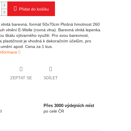
Přidat do košíku
vlnitá barevná, formát 50x70cm Plošná hmotnost 260
uh vlnění E-Welle (rovná vlna). Barevná vlnitá lepenka
ou škálu výtvarného využití. Pro svou barevnost,
a plastičnost je vhodná k dekoračním účelům, pro
 umění apod. Cena za 1 kus.
 informace
ZEPTAT SE
SDÍLET
Přes 3000 výdejních míst
í
po celé ČR