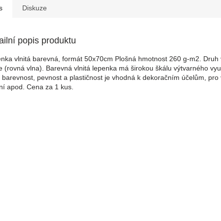
s
Diskuze
ailní popis produktu
nka vlnitá barevná, formát 50x70cm Plošná hmotnost 260 g-m2. Druh 
e (rovná vlna). Barevná vlnitá lepenka má širokou škálu výtvarného využ
 barevnost, pevnost a plastičnost je vhodná k dekoračním účelům, pro
í apod. Cena za 1 kus.