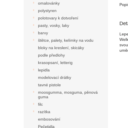
omalovánky
Popi
polystyren
polotovary k dotvoření
Det
pasty, vosky, laky
barvy
Lepe
Well
štětce, palety, kelímky na vodu
svou
bloky na kreslení, skicáky
uměn
podle předlohy
krasopsaní, letterig
lepidla
modelovací drátky
tavné pistole
moosgumma, mosguma, pěnová
guma
filc
razítka
embosování
Pečetidla