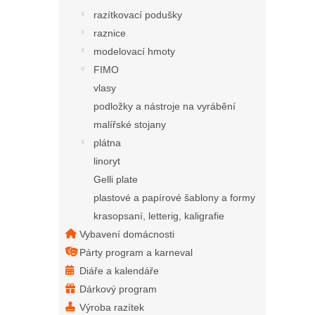
razítkovací podušky
raznice
modelovací hmoty
FIMO
vlasy
podložky a nástroje na vyrábění
malířské stojany
plátna
linoryt
Gelli plate
plastové a papírové šablony a formy
krasopsaní, letterig, kaligrafie
Vybavení domácnosti
Párty program a karneval
Diáře a kalendáře
Dárkový program
Výroba razítek