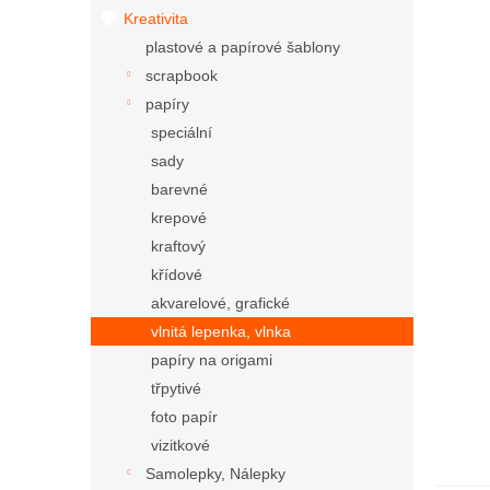
Kreativita
plastové a papírové šablony
scrapbook
papíry
speciální
sady
barevné
krepové
kraftový
křídové
akvarelové, grafické
vlnitá lepenka, vlnka
papíry na origami
třpytivé
foto papír
vizitkové
Samolepky, Nálepky