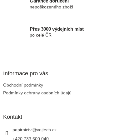
Garance doručení
nepoškozeného zboží
Přes 3000 výdejních míst
po celé ČR
Zápatí
Informace pro vás
Obchodní podmínky
Podmínky ochrany osobních údajů
Kontakt
papirnictvi
@
vojtech.cz
+420 733 600 040