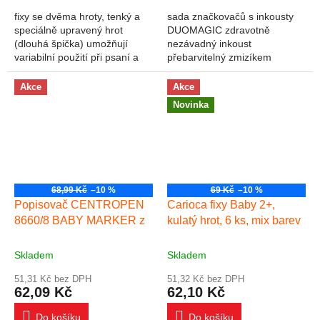
fixy se dvěma hroty, tenký a
sada značkovačů s inkousty
speciálně upravený hrot
DUOMAGIC zdravotně
(dlouhá špička) umožňují
nezávadný inkoust
variabilní použití při psaní a
přebarvitelný zmizíkem
kreslení. Barvy jsou syté a
pomocí 8 barevných
ideální pro kreslení kontur a
značkovačů a 2 různých
Akce
Akce
následné...
zmizíků vykouzlíte až 24 barev
Novinka
ergonomická...
68,99 Kč
–10 %
69 Kč
–10 %
Popisovač CENTROPEN
Carioca fixy Baby 2+,
8660/8 BABY MARKER z
kulatý hrot, 6 ks, mix barev
Skladem
Skladem
51,31 Kč bez DPH
51,32 Kč bez DPH
62,09 Kč
62,10 Kč
Do košíku
Do košíku