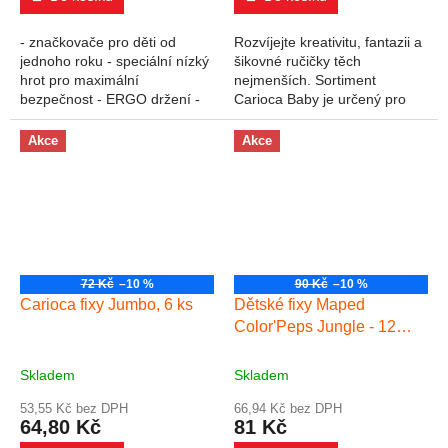
- značkovače pro děti od
Rozvíjejte kreativitu, fantazii a
jednoho roku - speciální nízký
šikovné ručičky těch
hrot pro maximální
nejmenších. Sortiment
bezpečnost - ERGO držení -
Carioca Baby je určený pro
lehce smývatelné a vypratelné
děti od 12 do 36 měsíců, je
- ventilační chránítko - šířka
nejen bezpečný a nezávadný,
Akce
Akce
stopy 1-2 mm
ale také plný...
72 Kč
–10 %
90 Kč
–10 %
Carioca fixy Jumbo, 6 ks
Dětské fixy Maped
Color'Peps Jungle - 12
barev
Skladem
Skladem
53,55 Kč bez DPH
66,94 Kč bez DPH
64,80 Kč
81 Kč