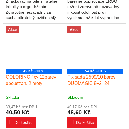
Značkovač na bílé stíratelné
barevné popisovače ERGO
tabulky s ergo držením.
držení zdravotně nezávadný
Zdravotně nezávadný,za
inkoust odolnost proti
sucha stíratelný, světlostálý
vyschnutí až 5 let vypratelné
inkoust na alkoholové bázi.
ventilační chránítko válcový
Skladovat vevodorovné
hrot odolný proti zatlačení
Akce
Akce
poloze, ventilační...
šířka stopy 1 mm
45 Kč
–10 %
54 Kč
–10 %
COLORINO fixy 12barev
Fix sada 2599/10 barev
oboustran. 2 hroty
DUOMAGIC 8+2=24
Skladem
Skladem
33,47 Kč bez DPH
40,17 Kč bez DPH
40,50 Kč
48,60 Kč
Do košíku
Do košíku