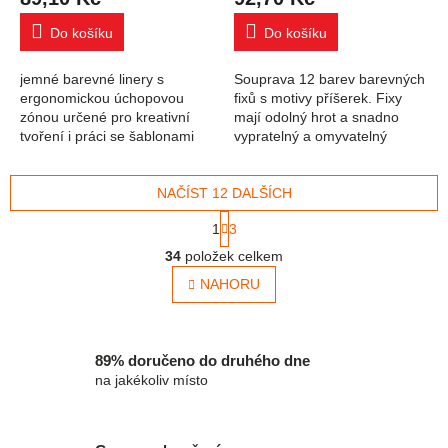
Do košíku
Do košíku
jemné barevné linery s
Souprava 12 barev barevných
ergonomickou úchopovou
fixů s motivy příšerek. Fixy
zónou určené pro kreativní
mají odolný hrot a snadno
tvoření i práci se šablonami
vypratelný a omyvatelný
jemný plastový hrot odolný
inkoust. Šíře stopy 2,8 mm
proti tlaku s dlouhou délkou
jasné a zářivé barvy fixy se
stopy vypratelný...
NAČÍST 12 DALŠÍCH
snadno...
Stránkování
1
3
Ovládací prvky výpisu
34
položek celkem
NAHORU
89% doručeno do druhého dne
na jakékoliv místo