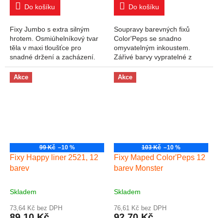
Do košíku
Do košíku
Fixy Jumbo s extra silným
Soupravy barevných fixů
hrotem. Osmiúhelníkový tvar
Color'Peps se snadno
těla v maxi tloušťce pro
omyvatelným inkoustem.
snadné držení a zacházení.
Zářivé barvy vypratelné z
Vhodné pro běžné kreslení,
většiny textilií. Hrot odolný
do škol nebo výtvarných
proti zatlačení. Šíře stopy 2,8
Akce
Akce
kroužků. Nevhodné...
mm Přednosti...
99 Kč
–10 %
103 Kč
–10 %
Fixy Happy liner 2521, 12
Fixy Maped Color'Peps 12
barev
barev Monster
Skladem
Skladem
73,64 Kč bez DPH
76,61 Kč bez DPH
89,10 Kč
92,70 Kč