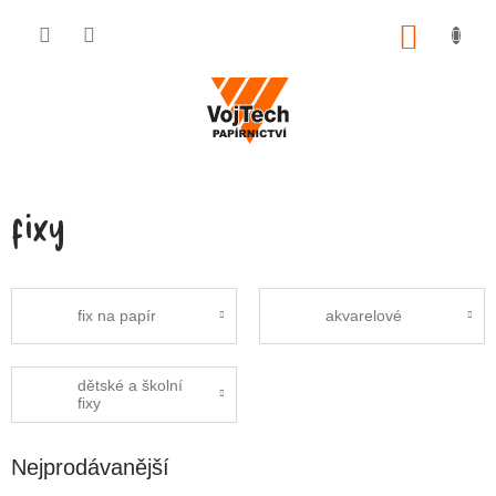
Přejít na obsah
NÁKUP
fixy
fix na papír
akvarelové
dětské a školní
fixy
Nejprodávanější