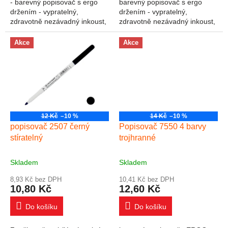
- barevný popisovač s ergo
barevný popisovač s ergo
držením - vypratelný,
držením - vypratelný,
zdravotně nezávadný inkoust,
zdravotně nezávadný inkoust,
odolá vyschnutí až 5 let - hrot
odolá vyschnutí až 5 let - hrot
odolný proti zatlačení -
odolný proti zatlačení -
Akce
Akce
ventilační...
ventilační...
12 Kč
–10 %
14 Kč
–10 %
popisovač 2507 černý
Popisovač 7550 4 barvy
stíratelný
trojhranné
Skladem
Skladem
8,93 Kč bez DPH
10,41 Kč bez DPH
10,80 Kč
12,60 Kč
Do košíku
Do košíku