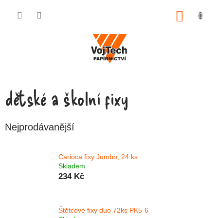
Přejít na obsah
NÁKUP
dětské a školní fixy
Nejprodávanější
Carioca fixy Jumbo, 24 ks
Skladem
234 Kč
Štětcové fixy duo 72ks PK5-6