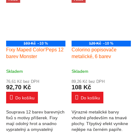
mm Přednosti...
stopy vypratelný...
103 Kč
–10 %
120 Kč
–10 %
Fixy Maped Color'Peps 12
Colorino popisovače
barev Monster
metalické, 6 barev
Skladem
Skladem
76,61 Kč bez DPH
89,26 Kč bez DPH
92,70 Kč
108 Kč
Do košíku
Do košíku
Souprava 12 barev barevných
Výrazné metalické barvy
fixů s motivy příšerek. Fixy
vhodné především na tmavé
mají odolný hrot a snadno
plochy. Třpytivý efekt vynikne
vypratelný a omyvatelný
nejlépe na černém papíře.
inkoust. Šíře stopy 2,8 mm
Velmi dobře těsnící