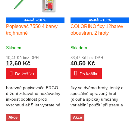
14 Kč
–10 %
45 Kč
–10 %
Popisovač 7550 4 barvy
COLORINO fixy 12barev
trojhranné
oboustran. 2 hroty
Skladem
Skladem
10,41 Kč bez DPH
33,47 Kč bez DPH
12,60 Kč
40,50 Kč
Do košíku
Do košíku
barevné popisovače ERGO
fixy se dvěma hroty, tenký a
držení zdravotně nezávadný
speciálně upravený hrot
inkoust odolnost proti
(dlouhá špička) umožňují
vyschnutí až 5 let vypratelné
variabilní použití při psaní a
ventilační chránítko válcový
kreslení. Barvy jsou syté a
hrot odolný proti zatlačení
ideální pro kreslení kontur a
Akce
Akce
šířka stopy 1 mm
následné...