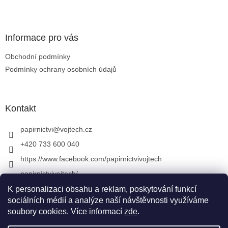
Zápatí
Informace pro vás
Obchodní podmínky
Podmínky ochrany osobních údajů
Kontakt
papirnictvi
@
vojtech.cz
+420 733 600 040
https://www.facebook.com/papirnictvivojtech
papirnictvivojtech/
+420 733 600 040
K personalizaci obsahu a reklam, poskytování funkcí
sociálních médií a analýze naší návštěvnosti využíváme
soubory cookies. Více informací
zde
.