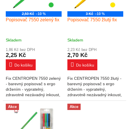
2,50 Kč
–10 %
3 Kč
–10 %
Popisovač 7550 zelený fix
Popisovač 7550 žlutý fix
Skladem
Skladem
1,86 Kč bez DPH
2,23 Kč bez DPH
2,25 Kč
2,70 Kč
Do košíku
Do košíku
Fix CENTROPEN 7550 zelený
Fix CENTROPEN 7550 žlutý -
- barevný popisovač s ergo
barevný popisovač s ergo
držením - vypratelný,
držením - vypratelný,
zdravotně nezávadný inkoust,
zdravotně nezávadný inkoust,
odolá vyschnutí až 5 let - hrot
odolá vyschnutí až 5 let - hrot
odolný proti zatlačení -
odolný proti zatlačení -
Akce
Akce
ventilační...
ventilační...