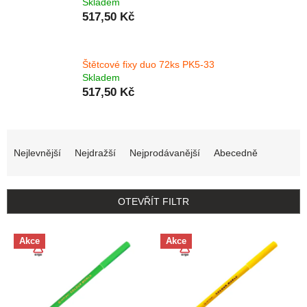
Skladem
517,50 Kč
Štětcové fixy duo 72ks PK5-33
Skladem
517,50 Kč
Řazení produktů
Nejlevnější
Nejdražší
Nejprodávanější
Abecedně
OTEVŘÍT FILTR
Výpis produktů
Akce
Akce