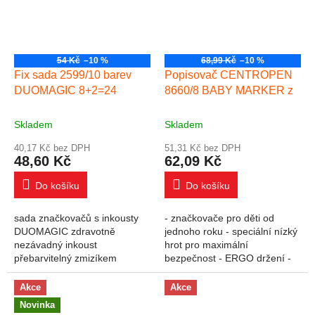
54 Kč
–10 %
68,99 Kč
–10 %
Fix sada 2599/10 barev
Popisovač CENTROPEN
DUOMAGIC 8+2=24
8660/8 BABY MARKER z
Skladem
Skladem
40,17 Kč bez DPH
51,31 Kč bez DPH
48,60 Kč
62,09 Kč
Do košíku
Do košíku
sada značkovačů s inkousty
- značkovače pro děti od
DUOMAGIC zdravotně
jednoho roku - speciální nízký
nezávadný inkoust
hrot pro maximální
přebarvitelný zmizíkem
bezpečnost - ERGO držení -
pomocí 8 barevných
lehce smývatelné a vypratelné
značkovačů a 2 různých
- ventilační chránítko - šířka
Akce
Akce
zmizíků vykouzlíte až 24 barev
stopy 1-2 mm
Novinka
ergonomická...