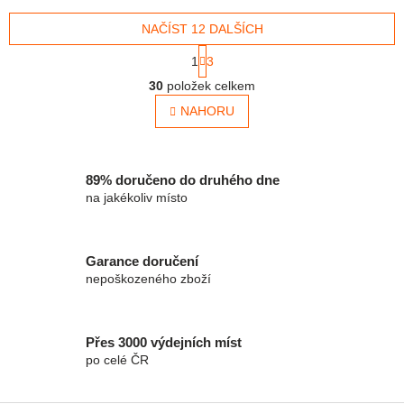
jasné a zářivé barvy fixy se
bezpečnostní uzávěry.
snadno...
NAČÍST 12 DALŠÍCH
Snadno vypratelné. Balení:
6...
Stránkování
1
3
Ovládací prvky výpisu
30
položek celkem
NAHORU
89% doručeno do druhého dne
na jakékoliv místo
Garance doručení
nepoškozeného zboží
Přes 3000 výdejních míst
po celé ČR