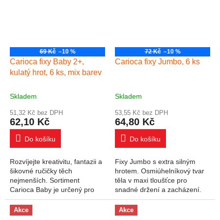
69 Kč
–10 %
72 Kč
–10 %
Carioca fixy Baby 2+,
Carioca fixy Jumbo, 6 ks
kulatý hrot, 6 ks, mix barev
Skladem
Skladem
51,32 Kč bez DPH
53,55 Kč bez DPH
62,10 Kč
64,80 Kč
Do košíku
Do košíku
Rozvíjejte kreativitu, fantazii a
Fixy Jumbo s extra silným
šikovné ručičky těch
hrotem. Osmiúhelníkový tvar
nejmenších. Sortiment
těla v maxi tloušťce pro
Carioca Baby je určený pro
snadné držení a zacházení.
děti od 12 do 36 měsíců, je
Vhodné pro běžné kreslení,
nejen bezpečný a nezávadný,
do škol nebo výtvarných
Akce
Akce
ale také plný...
kroužků. Nevhodné...