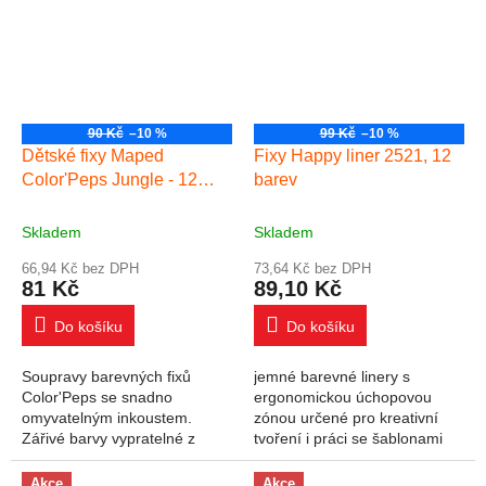
90 Kč
–10 %
99 Kč
–10 %
Dětské fixy Maped
Fixy Happy liner 2521, 12
Color'Peps Jungle - 12
barev
barev
Skladem
Skladem
66,94 Kč bez DPH
73,64 Kč bez DPH
81 Kč
89,10 Kč
Do košíku
Do košíku
Soupravy barevných fixů
jemné barevné linery s
Color'Peps se snadno
ergonomickou úchopovou
omyvatelným inkoustem.
zónou určené pro kreativní
Zářivé barvy vypratelné z
tvoření i práci se šablonami
většiny textilií. Hrot odolný
jemný plastový hrot odolný
proti zatlačení. Šíře stopy 2,8
proti tlaku s dlouhou délkou
Akce
Akce