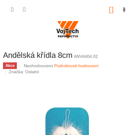
Přejít na obsah
NÁKUP
Andělská křídla 8cm
ANV4404.02
Průměrné hodnocení produktu je 0,0 z 5 hvězdiček.
Neohodnoceno
Podrobnosti hodnocení
Akce
Značka:
Ostatní