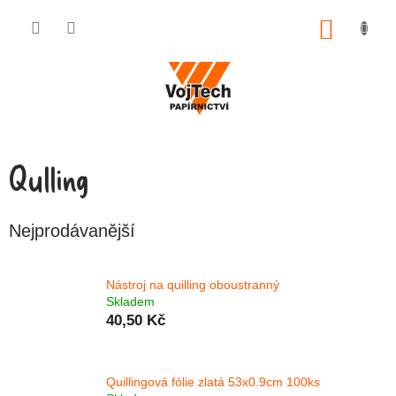
Přejít na obsah
NÁKUP
Qulling
Nejprodávanější
Nástroj na quilling oboustranný
Skladem
40,50 Kč
Quillingová fólie zlatá 53x0.9cm 100ks