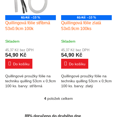
61 Kč
–10 %
61 Kč
–10 %
Quillingová fólie stříbrná
Quillingová fólie zlatá
53x0.9cm 100k
53x0.9cm 100ks
Skladem
Skladem
45,37 Kč bez DPH
45,37 Kč bez DPH
54,90 Kč
54,90 Kč
Do košíku
Do košíku
Quillingové proužky fólie na
Quillingové proužky fólie na
techniku quilling 53cm x 0,9cm
techniku quilling 53cm x 0,9cm
100 ks. barvy: stříbrná
100 ks. barvy: zlatý
4
položek celkem
Ovládací prvky výpisu
89% doručeno do druhého dne