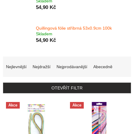
Skladem
54,90 Kč
Quillingová fólie stříbrná 53x0.9cm 100k
Skladem
54,90 Kč
Řazení produktů
Nejlevnější
Nejdražší
Nejprodávanější
Abecedně
OTEVŘÍT FILTR
Výpis produktů
Akce
Akce