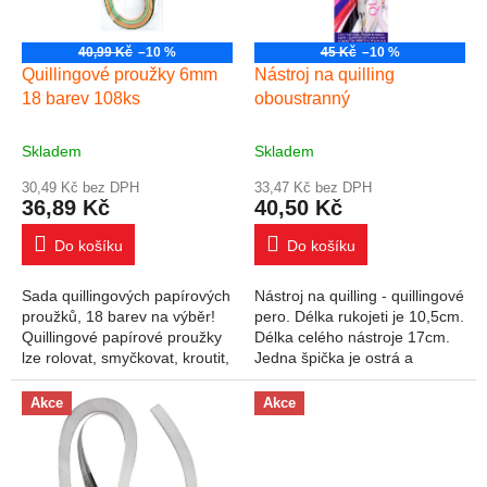
40,99 Kč
–10 %
45 Kč
–10 %
Quillingové proužky 6mm
Nástroj na quilling
18 barev 108ks
oboustranný
Skladem
Skladem
30,49 Kč bez DPH
33,47 Kč bez DPH
36,89 Kč
40,50 Kč
Do košíku
Do košíku
Sada quillingových papírových
Nástroj na quilling - quillingové
proužků, 18 barev na výběr!
pero. Délka rukojeti je 10,5cm.
Quillingové papírové proužky
Délka celého nástroje 17cm.
lze rolovat, smyčkovat, kroutit,
Jedna špička je ostrá a
kroutit a jinak manipulovat a
dlouhá, druhý konec je dlouhý
vytvářet tak originální...
jen 1,5cm a na konci je do...
Akce
Akce