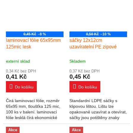
0,45 Kč
–8 %
0,50 Kč
–10 %
laminovací fólie 65x95mm
sáčky 12x12cm
125mic lesk
uzavíratelní PE zipové
externí sklad
Skladem
0,34 Kč bez DPH
0,37 Kč bez DPH
0,41 Kč
0,45 Kč
Do košíku
Do košíku
Čirá laminovací fólie, rozměr
Standardní LDPE sáčky s
65x95 mm, tloušťka 125 mic,
klipovou lištou. Lištu lze
100 ks v balení. laminovací
opakovaně uzavírat a otevírat,
fólie lesklá čirá ekonomické
sáčky jsou potištěny znaky
provedení v bílém přebalu
materiálu a recyklace.
vhodné do všech typů
Rozměry: šířka 12 cm, výška
Akce
Akce