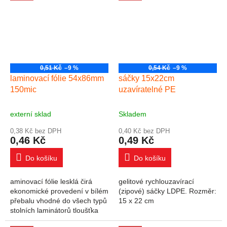
stolních...
12 cm. Balení...
0,51 Kč
–9 %
0,54 Kč
–9 %
laminovací fólie 54x86mm
sáčky 15x22cm
150mic
uzavíratelné PE
externí sklad
Skladem
0,38 Kč bez DPH
0,40 Kč bez DPH
0,46 Kč
0,49 Kč
Do košíku
Do košíku
aminovací fólie lesklá čirá
gelitové rychlouzavírací
ekonomické provedení v bílém
(zipové) sáčky LDPE. Rozměr:
přebalu vhodné do všech typů
15 x 22 cm
stolních laminátorů tloušťka
jedné strany fólie 150 mic