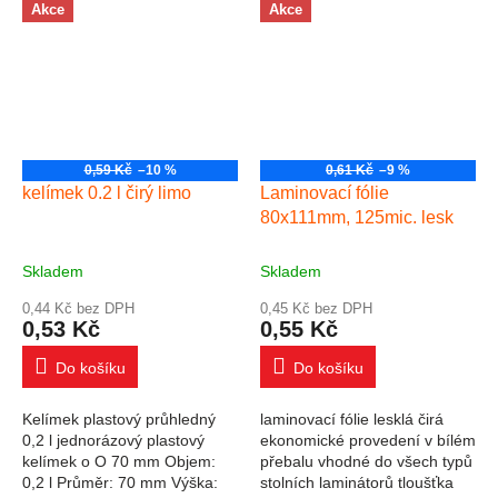
(2x150 mic) rozměr 54x86
Akce
Akce
mm
0,59 Kč
–10 %
0,61 Kč
–9 %
kelímek 0.2 l čirý limo
Laminovací fólie
80x111mm, 125mic. lesk
Skladem
Skladem
0,44 Kč bez DPH
0,45 Kč bez DPH
0,53 Kč
0,55 Kč
Do košíku
Do košíku
Kelímek plastový průhledný
laminovací fólie lesklá čirá
0,2 l jednorázový plastový
ekonomické provedení v bílém
kelímek o O 70 mm Objem:
přebalu vhodné do všech typů
0,2 l Průměr: 70 mm Výška:
stolních laminátorů tloušťka