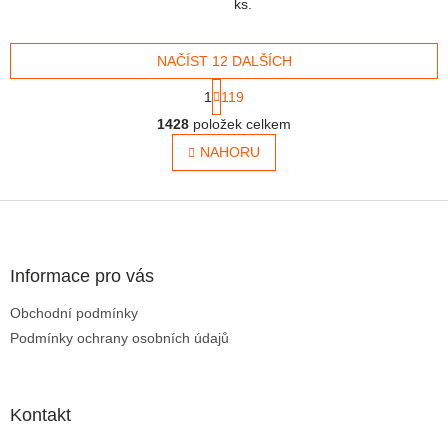
ks.
NAČÍST 12 DALŠÍCH
Stránkování
1
119
Ovládací prvky výpisu
1428
položek celkem
NAHORU
Zápatí
Informace pro vás
Obchodní podmínky
Podmínky ochrany osobních údajů
Kontakt