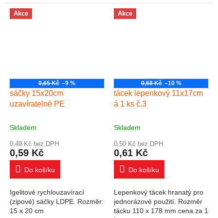
98 mm Materiál: PP V balení
jedné strany fólie 125 mic
100 kusů, cena za 1 ks.
(2x125 mic) rozměr 80x111
Akce
Akce
mm cena...
0,65 Kč
–9 %
0,68 Kč
–10 %
sáčky 15x20cm
tácek lepenkový 11x17cm
uzavíratelné PE
á 1 ks č.3
Skladem
Skladem
0,49 Kč bez DPH
0,50 Kč bez DPH
0,59 Kč
0,61 Kč
Do košíku
Do košíku
Igelitové rychlouzavírací
Lepenkový tácek hranatý pro
(zipové) sáčky LDPE. Rozměr:
jednorázové použití. Rozměr
15 x 20 cm
tácku 110 x 178 mm cena za 1