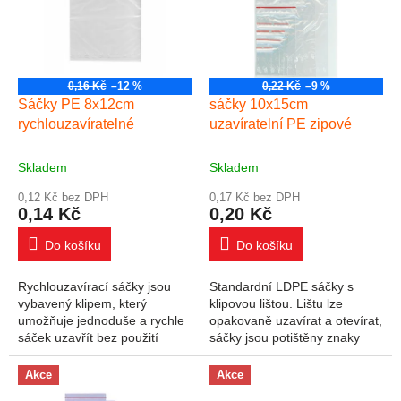
0,16 Kč
–12 %
0,22 Kč
–9 %
Sáčky PE 8x12cm
sáčky 10x15cm
rychlouzavíratelné
uzavíratelní PE zipové
Skladem
Skladem
0,12 Kč bez DPH
0,17 Kč bez DPH
0,14 Kč
0,20 Kč
Do košíku
Do košíku
Rychlouzavírací sáčky jsou
Standardní LDPE sáčky s
vybavený klipem, který
klipovou lištou. Lištu lze
umožňuje jednoduše a rychle
opakovaně uzavírat a otevírat,
sáček uzavřít bez použití
sáčky jsou potištěny znaky
dalších nástrojů. Jsou vhodné
materiálu a recyklace.
pro balení drobných
Rozměry: šířka 10 cm, výška
Akce
Akce
předmětů. V balení...
15 cm. Balení...