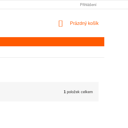
Přihlášení
NÁKUPNÍ KOŠÍK
Prázdný košík
1
položek celkem