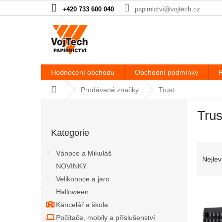
Přejít na obsah
+420 733 600 040
papirnictvi@vojtech.cz
Hodnocení obchodu
Obchodní podmínky
P
Domů
Prodávané značky
Trust
Postranní panel
Trus
Přeskočit kategorie
Kategorie
Řazen
Vánoce a Mikuláš
Nejlev
NOVINKY
Velikonoce a jaro
Výpis
Halloween
Kancelář a škola
Počítače, mobily a příslušenství