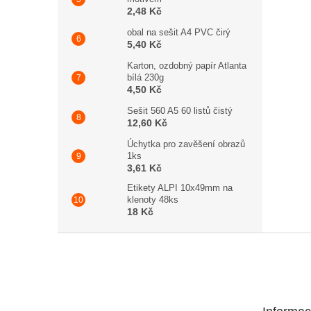
2,48 Kč
obal na sešit A4 PVC čirý
5,40 Kč
Karton, ozdobný papír Atlanta
bílá 230g
4,50 Kč
Sešit 560 A5 60 listů čistý
12,60 Kč
Úchytka pro zavěšení obrazů
1ks
3,61 Kč
Etikety ALPI 10x49mm na
klenoty 48ks
18 Kč
Zápatí