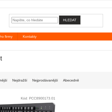
HLEDAT
ro firmy
Kontakty
t
í produktů
nější
Nejdražší
Nejprodávanější
Abecedně
 produktů
Kód:
PCC8900173.01