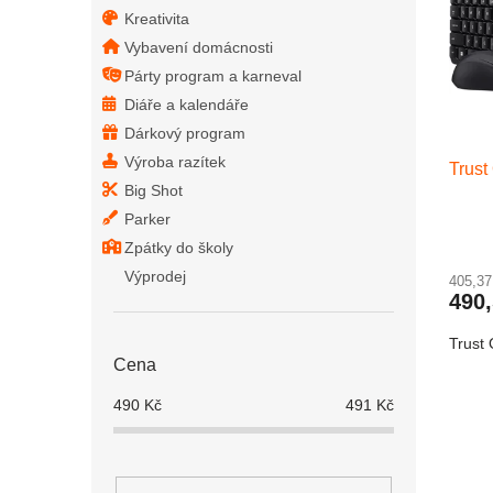
Kreativita
Vybavení domácnosti
Párty program a karneval
Diáře a kalendáře
Dárkový program
Výroba razítek
Trust
Big Shot
Parker
Zpátky do školy
Výprodej
405,3
490
Trust 
Cena
490
Kč
491
Kč