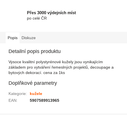
Přes 3000 výdejních míst
po celé ČR
Popis
Diskuze
Detailní popis produktu
Vysoce kvalitní polystyrénové kužely jsou vynikajícím
základem pro vytváření řemeslných projektů, decoupage a
bytových dekorací. cena za 1ks
Doplňkové parametry
Kategorie
:
kužele
EAN
:
5907589913965
Zápatí