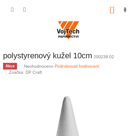
Přejít na obsah
NÁKUP
polystyrenový kužel 10cm
200238.02
Průměrné hodnocení produktu je 0,0 z 5 hvězdiček.
Neohodnoceno
Podrobnosti hodnocení
Akce
Značka:
DP Craft