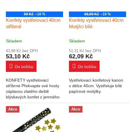
59 Kč
–10 %
68,99 Kč
–10 %
Konfety vystřelovací 40cm
Konfety vystřelovací 40cm
stříbrné
Motýlci bílé
Skladem
Skladem
43,88 Kč bez DPH
51,31 Kč bez DPH
53,10 Kč
62,09 Kč
Do košíku
Do košíku
KONFETY vystřelovací
Vystřelovací konfetový kanon
stříbrné Překvapte své hosty
v délce 40cm. Vystřeluje bílé
záplavou zlatého deště
papírové motýlky.
blýskavých konfet z jemného
papíru, které pouhým
otočením tubusu vystřelíte do
Akce
Akce
vzduchu a snesou se jako...