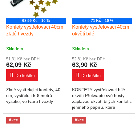
68,99 Kč
–10 %
71 Kč
–10 %
Konfety vystřelovací 40cm
Konfety vystřelovací 40cm
zlaté hvězdy
okvětí bílé
Skladem
Skladem
51,31 Kč bez DPH
52,81 Kč bez DPH
62,09 Kč
63,90 Kč
Do košíku
Do košíku
Zlaté vystřelující konfety, 40
KONFETY vystřelovací bílé
cm, vystřelují 5-8 metrů
okvětí Překvapte své hosty
vysoko, ve tvaru hvězdy
záplavou okvětí bílých konfet z
jemného papíru, které
pouhým otočením tubusu
vystřelíte do vzduchu a
Akce
Akce
snesou se jako déšť k...