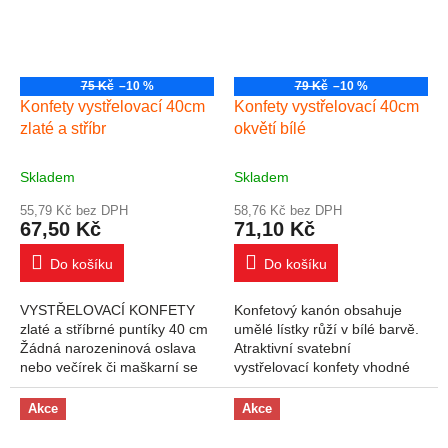
75 Kč
–10 %
79 Kč
–10 %
Konfety vystřelovací 40cm
Konfety vystřelovací 40cm
zlaté a stříbr
okvětí bílé
Skladem
Skladem
55,79 Kč bez DPH
58,76 Kč bez DPH
67,50 Kč
71,10 Kč
Do košíku
Do košíku
VYSTŘELOVACÍ KONFETY
Konfetový kanón obsahuje
zlaté a stříbrné puntíky 40 cm
umělé lístky růží v bílé barvě.
Žádná narozeninová oslava
Atraktivní svatební
nebo večírek či maškarní se
vystřelovací konfety vhodné
neobejdou bez ozdob. Čím
pro venkovní i vnitřní použití.
jiným doladit slavnostní
Balení obsahuje textilní
Akce
Akce
atmosféru než...
okvětní lístky...