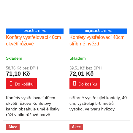
79 Kč
–10 %
80,01 Kč
–10 %
Konfety vystřelovací 40cm
Konfety vystřelovací 40cm
okvětí růžové
stříbrné hvězd
Skladem
Skladem
58,76 Kč bez DPH
59,51 Kč bez DPH
71,10 Kč
72,01 Kč
Do košíku
Do košíku
Konfety vystřelovací 40cm
stříbrné vystřelující konfety, 40
okvětí růžové Konfetový
cm, vystřelují 5-8 metrů
kanón obsahuje umělé lístky
vysoko, ve tvaru hvězdy,
růží v bílo růžové barvě.
Akce
Akce