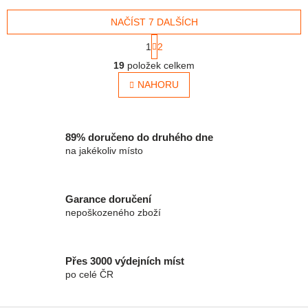
vystřelíte do vzduchu a
vystřelíte do vzduchu a
snesou se jako déšť k...
NAČÍST 7 DALŠÍCH
snesou se jako déšť k...
Stránkování
1
2
Ovládací prvky výpisu
19
položek celkem
NAHORU
89% doručeno do druhého dne
na jakékoliv místo
Garance doručení
nepoškozeného zboží
Přes 3000 výdejních míst
po celé ČR