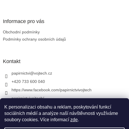
Zápatí
Informace pro vás
Obchodní podmínky
Podmínky ochrany osobních údajů
Kontakt
papirnictvi
@
vojtech.cz
+420 733 600 040
https://www.facebook.com/papirnictvivojtech
papirnictvivojtech/
+420 733 600 040
K personalizaci obsahu a reklam, poskytování funkcí
sociálních médií a analýze naší návštěvnosti využíváme
soubory cookies. Více informací
zde
.