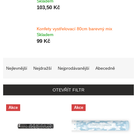
Skladem
103,50 Kč
Konfety vystřelovací 80cm barevný mix
Skladem
99 Kč
Řazení produktů
Nejlevnější
Nejdražší
Nejprodávanější
Abecedně
OTEVŘÍT FILTR
Výpis produktů
Akce
Akce