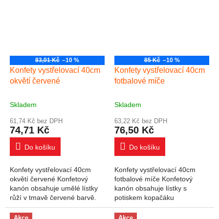
83,01 Kč
–10 %
85 Kč
–10 %
Konfety vystřelovací 40cm
Konfety vystřelovací 40cm
okvětí červené
fotbalové míče
Skladem
Skladem
61,74 Kč bez DPH
63,22 Kč bez DPH
74,71 Kč
76,50 Kč
Do košíku
Do košíku
Konfety vystřelovací 40cm
Konfety vystřelovací 40cm
okvětí červené Konfetový
fotbalové míče Konfetový
kanón obsahuje umělé lístky
kanón obsahuje lístky s
růží v tmavě červené barvě.
potiskem kopačáku
Akce
Akce