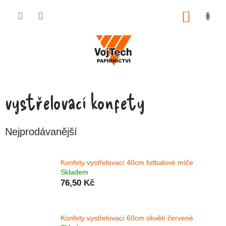
Přejít na obsah
NÁKUP
vystřelovací konfety
Nejprodávanější
Konfety vystřelovací 40cm fotbalové míče
Skladem
76,50 Kč
Konfety vystřelovací 60cm okvětí červené