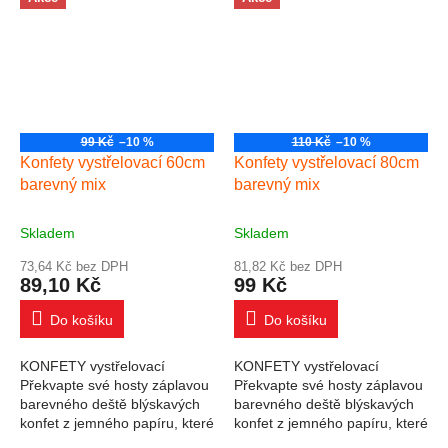
99 Kč
–10 %
110 Kč
–10 %
Konfety vystřelovací 60cm
Konfety vystřelovací 80cm
barevný mix
barevný mix
Skladem
Skladem
73,64 Kč bez DPH
81,82 Kč bez DPH
89,10 Kč
99 Kč
Do košíku
Do košíku
KONFETY vystřelovací
KONFETY vystřelovací
Překvapte své hosty záplavou
Překvapte své hosty záplavou
barevného deště blýskavých
barevného deště blýskavých
konfet z jemného papíru, které
konfet z jemného papíru, které
pouhým otočením tubusu
pouhým otočením tubusu