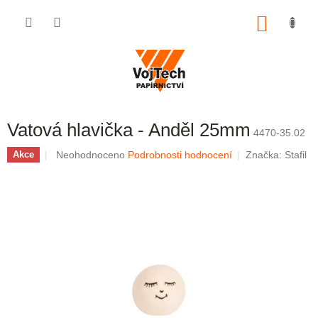
Přejít na obsah
NÁKUP
Vatová hlavička - Anděl 25mm
4470-35.02
Průměrné hodnocení produktu je 0,0 z 5 hvězdiček.
Neohodnoceno
Podrobnosti hodnocení
Značka:
Stafil
Akce