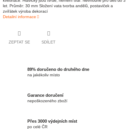
květináče. Hlavičky jsou tvrdé, nemění tvar. Nevhodné pro děti do 3
let. Průměr: 30 mm Složení vata tvorba andělů, postaviček a
zvířátek výroba dekorací
Detailní informace
ZEPTAT SE
SDÍLET
89% doručeno do druhého dne
na jakékoliv místo
Garance doručení
nepoškozeného zboží
Přes 3000 výdejních míst
po celé ČR