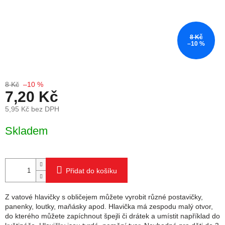
8 Kč
–10 %
8 Kč
–10 %
7,20 Kč
5,95 Kč bez DPH
Měrná cena:
Skladem
Přidat do košíku
Z vatové hlavičky s obličejem můžete vyrobit různé postavičky,
panenky, loutky, maňásky apod. Hlavička má zespodu malý otvor,
do kterého můžete zapíchnout špejli či drátek a umístit například do