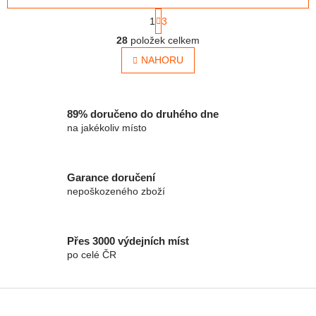
Stránkování
1
3
Ovládací prvky výpisu
28
položek celkem
NAHORU
89% doručeno do druhého dne
na jakékoliv místo
Garance doručení
nepoškozeného zboží
Přes 3000 výdejních míst
po celé ČR
Zápatí