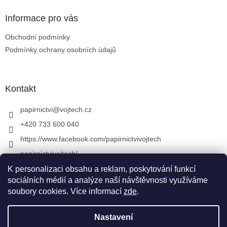
Informace pro vás
Obchodní podmínky
Podmínky ochrany osobních údajů
Kontakt
papirnictvi
@
vojtech.cz
+420 733 600 040
https://www.facebook.com/papirnictvivojtech
papirnictvivojtech/
+420 733 600 040
K personalizaci obsahu a reklam, poskytování funkcí
sociálních médií a analýze naší návštěvnosti využíváme
soubory cookies. Více informací
zde
.
Vytvořil Shoptet
&
Nastavení