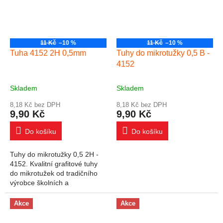
11 Kč
–10 %
11 Kč
–10 %
Tuha 4152 2H 0,5mm
Tuhy do mikrotužky 0,5 B -
4152
Skladem
Skladem
8,18 Kč bez DPH
8,18 Kč bez DPH
9,90 Kč
9,90 Kč
Do košíku
Do košíku
Tuhy do mikrotužky 0,5 2H -
4152. Kvalitní grafitové tuhy
do mikrotužek od tradičního
výrobce školních a
kancelářských potřeb Koh-i-
noor.
Akce
Akce