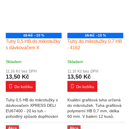
15 Kč
–10 %
15 Kč
–10 %
Tuhy 0,5 HB do mikrotužky
Tuhy do mikrotužky 0,7 HB
s dávkovačem X
- 4162
Skladem
Skladem
11,16 Kč bez DPH
11,16 Kč bez DPH
13,50 Kč
13,50 Kč
Do košíku
Do košíku
Tuhy 0,5 HB do mikrotužky s
Kvalitní grafitová tuha určená
dávkovačem XPRESS DELI
do mikrotužek. Tuha grafitová
EU67400 - 20 ks tuh -
polymerní HB 0,7 mm, délka
pohodlný způsob doplňování
60 mm. V balení 12 kusů,
tuh, jedním stiskem koncovky
cena za balení.
- plnění mikrotužky horní částí
Akce
Akce