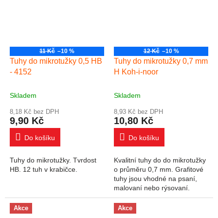
11 Kč
–10 %
12 Kč
–10 %
Tuhy do mikrotužky 0,5 HB
Tuhy do mikrotužky 0,7 mm
- 4152
H Koh-i-noor
Skladem
Skladem
8,18 Kč bez DPH
8,93 Kč bez DPH
9,90 Kč
10,80 Kč
Do košíku
Do košíku
Tuhy do mikrotužky. Tvrdost
Kvalitní tuhy do do mikrotužky
HB. 12 tuh v krabičce.
o průměru 0,7 mm. Grafitové
tuhy jsou vhodné na psaní,
malovaní nebo rýsovaní.
Kabička obsahuje 12 tuh v
plastové krabičce o průměru
Akce
Akce
0,7 mm....