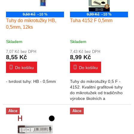
9,50 Kč
–10 %
9,99 Kč
–10 %
Tuhy do mikrotužky HB,
Tuha 4152 F 0,5mm
0,5mm, 12ks
Skladem
Skladem
7,07 Kč bez DPH
7,43 Kč bez DPH
8,55 Kč
8,99 Kč
Do košíku
Do košíku
- tvrdost tuhy: HB - 0,5mm
Tuhy do mikrotužky 0,5 F -
4152. Kvalitní grafitové tuhy
do mikrotužek od tradičního
výrobce školních a
kancelářských potřeb Koh-i-
noor. cena za etui, v etui 12ks
Akce
Akce