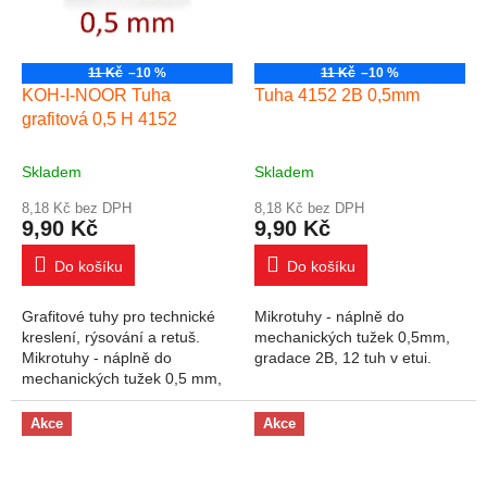
11 Kč
–10 %
11 Kč
–10 %
KOH-I-NOOR Tuha
Tuha 4152 2B 0,5mm
grafitová 0,5 H 4152
Skladem
Skladem
8,18 Kč bez DPH
8,18 Kč bez DPH
9,90 Kč
9,90 Kč
Do košíku
Do košíku
Grafitové tuhy pro technické
Mikrotuhy - náplně do
kreslení, rýsování a retuš.
mechanických tužek 0,5mm,
Mikrotuhy - náplně do
gradace 2B, 12 tuh v etui.
mechanických tužek 0,5 mm,
tvrdost tuhy H. Balení 12ks.
Akce
Akce