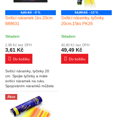
4,01 Kč
–9 %
54,99 Kč
–10 %
Svítící náramek 1ks 20cm
Svítící náramky, tyčinky
889631
20cm,15ks PK26
Skladem
Skladem
2,98 Kč bez DPH
40,90 Kč bez DPH
3,61 Kč
49,49 Kč
Do košíku
Do košíku
Svítící náramky, tyčinky 20
cm. Spojte tyčinky a máte
svítící náramek na ruku.
Spojováním náramků můžete
vytvořit i barevné náhrdelníky
nebo větší kruhy. Svítící
Akce
tyčinky...