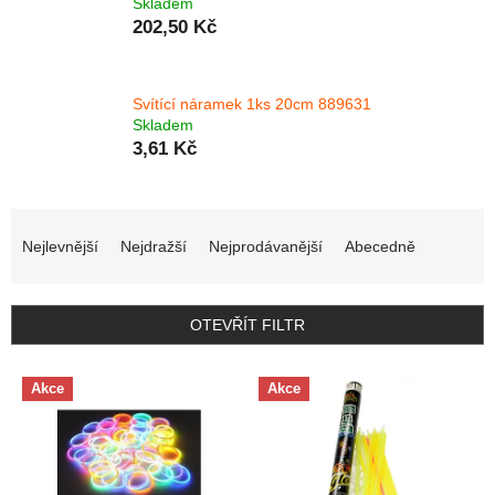
Skladem
202,50 Kč
Svítící náramek 1ks 20cm 889631
Skladem
3,61 Kč
Řazení produktů
Nejlevnější
Nejdražší
Nejprodávanější
Abecedně
OTEVŘÍT FILTR
Výpis produktů
Akce
Akce