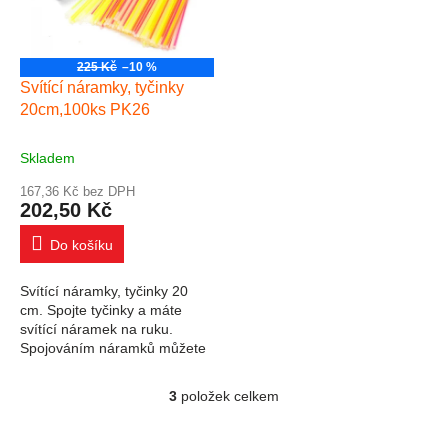
225 Kč
–10 %
Svítící náramky, tyčinky
20cm,100ks PK26
Skladem
167,36 Kč bez DPH
202,50 Kč
Do košíku
Svítící náramky, tyčinky 20
cm. Spojte tyčinky a máte
svítící náramek na ruku.
Spojováním náramků můžete
vytvořit i barevné náhrdelníky
nebo větší kruhy. Svítící
3
položek celkem
Ovládací prvky výpisu
tyčinky...