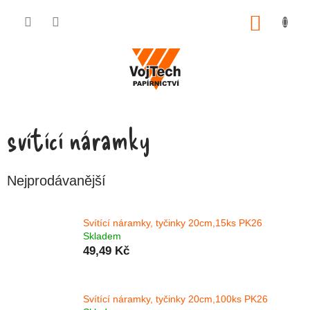
Přejít na obsah
NÁKUP
svítící náramky
Nejprodávanější
Svítící náramky, tyčinky 20cm,15ks PK26
Skladem
49,49 Kč
Svítící náramky, tyčinky 20cm,100ks PK26