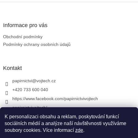
Zápatí
Informace pro vás
Obchodní podmínky
Podmínky ochrany osobních údajů
Kontakt
papirnictvi
@
vojtech.cz
+420 733 600 040
https://www.facebook.com/papirnictvivojtech
papirnictvivojtech/
K personalizaci obsahu a reklam, poskytování funkcí
+420 733 600 040
sociálních médií a analýze naší návštěvnosti využíváme
soubory cookies. Více informací
zde
.