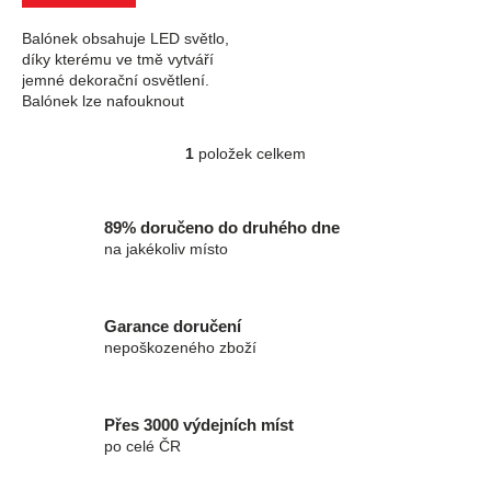
Balónek obsahuje LED světlo,
díky kterému ve tmě vytváří
jemné dekorační osvětlení.
Balónek lze nafouknout
vzduchem i heliem až do
velikosti 30 cm. Balení
1
položek celkem
Ovládací prvky výpisu
obsahuje 5 kusů...
89% doručeno do druhého dne
na jakékoliv místo
Garance doručení
nepoškozeného zboží
Přes 3000 výdejních míst
po celé ČR