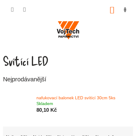
Přejít na obsah
NÁKUP
Svítící LED
Nejprodávanější
nafukovací balonek LED svítící 30cm 5ks
Skladem
80,10 Kč
Řazení produktů