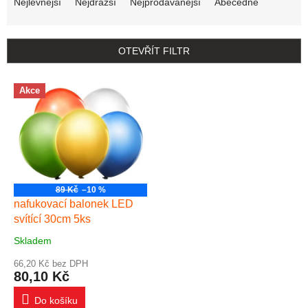
Nejlevnější
Nejdražší
Nejprodávanější
Abecedně
OTEVŘÍT FILTR
Výpis produktů
Akce
89 Kč
–10 %
nafukovací balonek LED
svítící 30cm 5ks
Skladem
Průměrné hodnocení produktu je 5,0 z 5 hvězdiček.
66,20 Kč bez DPH
80,10 Kč
Do košíku