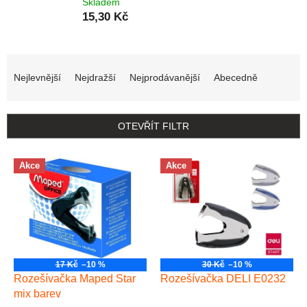
Skladem
15,30 Kč
Řazení produktů
Nejlevnější
Nejdražší
Nejprodávanější
Abecedně
OTEVŘÍT FILTR
Výpis produktů
Akce
Akce
17 Kč
–10 %
30 Kč
–10 %
Rozešívačka Maped Star
Rozešívačka DELI E0232
mix barev