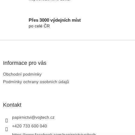
Přes 3000 výdejních míst
po celé ČR
Zápatí
Informace pro vás
Obchodní podmínky
Podmínky ochrany osobních údajů
Kontakt
papirnictvi
@
vojtech.cz
+420 733 600 040
https://www.facebook.com/papirnictvivojtech