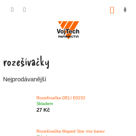
Přejít na obsah
NÁKUP
rozešívačky
Nejprodávanější
Rozešívačka DELI E0232
Skladem
27 Kč
Rozešívačka Maped Star mix barev