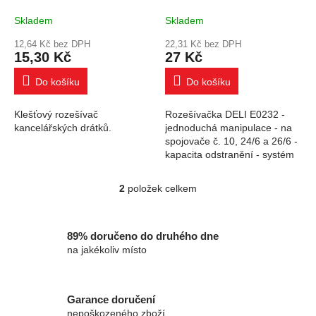
Skladem
Skladem
12,64 Kč bez DPH
22,31 Kč bez DPH
15,30 Kč
27 Kč
Do košíku
Do košíku
Klešťový rozešívač
Rozešívačka DELI E0232 -
kancelářských drátků.
jednoduchá manipulace - na
spojovače č. 10, 24/6 a 26/6 -
kapacita odstranění - systém
zámku
2
položek celkem
Ovládací prvky výpisu
89% doručeno do druhého dne
na jakékoliv místo
Garance doručení
nepoškozeného zboží