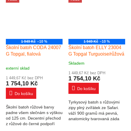
ENDY je ideální pro dívky od...
pevná...
1 949 Kč
–10 %
1 949 Kč
–10 %
Školní batoh CODA 24007
Školní batoh ELLY 23004
G Topgal, fialová
G Topgal Turguoise/růžová
Skladem
Průměrné hodnocení produktu je 5
externí sklad
1 449,67 Kč bez DPH
1 754,10 Kč
1 449,67 Kč bez DPH
1 754,10 Kč
Do košíku
Do košíku
Tyrkysový batoh s růžovými
Školní batoh růžové barvy
zipy plný zvířátek ze Safari.
padne všem slečnám s výškou
váží 900 gramů má pevná,
od 125 cm. Decentní přechod
anatomicky tvarovaná záda
z růžové do černé podpoří
dvě komory a jedna hluboká
snadné kombinování batohu s
přední kapsa výškově