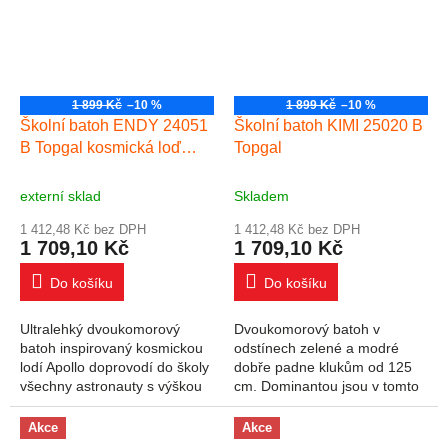
1 899 Kč
–10 %
1 899 Kč
–10 %
Školní batoh ENDY 24051
Školní batoh KIMI 25020 B
B Topgal kosmická loď
Topgal
modrá
externí sklad
Skladem
1 412,48 Kč bez DPH
1 412,48 Kč bez DPH
1 709,10 Kč
1 709,10 Kč
Do košíku
Do košíku
Ultralehký dvoukomorový
Dvoukomorový batoh v
batoh inspirovaný kosmickou
odstínech zelené a modré
lodí Apollo doprovodí do školy
dobře padne klukům od 125
všechny astronauty s výškou
cm. Dominantou jsou v tomto
od 110 cm. Pohled z pilotní
případě petrolejově modré
kabiny doplní stylová
zipy. Tento dvoukomorový
Akce
Akce
gumová...
model sedí všem školákům...