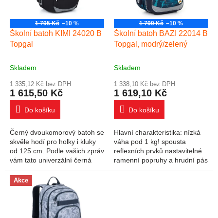
1 795 Kč
–10 %
1 799 Kč
–10 %
Školní batoh KIMI 24020 B
Školní batoh BAZI 22014 B
Topgal
Topgal, modrý/zelený
Skladem
Skladem
1 335,12 Kč bez DPH
1 338,10 Kč bez DPH
1 615,50 Kč
1 619,10 Kč
Do košíku
Do košíku
Černý dvoukomorový batoh se
Hlavní charakteristika: nízká
skvěle hodí pro holky i kluky
váha pod 1 kg! spousta
od 125 cm. Podle vašich zpráv
reflexních prvků nastavitelné
vám tato univerzální černá
ramenní popruhy a hrudní pás
klasika chyběla, tak tady je!
pevná lisovaná záda Malí letci
Dvoukomorový model KIMI
si zaslouží do prvních třídách
Akce
měří na...
ZŠ...