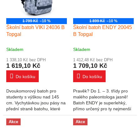
1 799 Kč
–10 %
1 899 Kč
–10 %
Školní batoh VIKI 24036 B
Školní batoh ENDY 20045
Topgal
B Topgal
Skladem
Skladem
1 338,10 Kč bez DPH
1 412,48 Kč bez DPH
1 619,10 Kč
1 709,10 Kč
Do košíku
Do košíku
Dvoukomorový batoh pro
Pravěk? Do 1. – 3. třídy pro
studenty s výškou nad 145
malého paleontologa jasně!
cm. Vychytávkou jsou pásy na
Batoh ENDY je superlehký,
přední straně batohu, které
přímo určený pro ty nejmenší
díky suchému zipu skvěle
badatele. dvě komory a velká
udrží například helmu na kolo.
přední kapsa pevná lisovaná
Akce
Akce
Objemný...
záda...