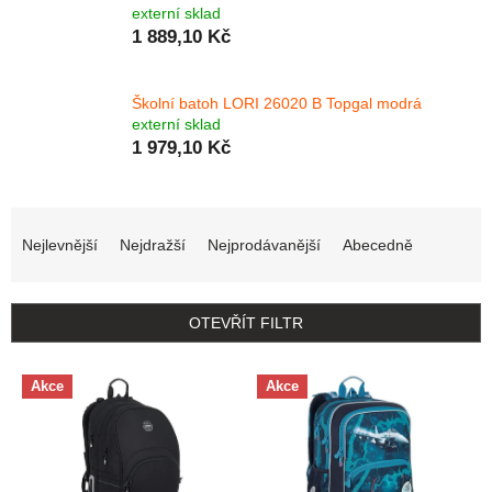
externí sklad
1 889,10 Kč
Školní batoh LORI 26020 B Topgal modrá
externí sklad
1 979,10 Kč
Řazení produktů
Nejlevnější
Nejdražší
Nejprodávanější
Abecedně
OTEVŘÍT FILTR
Výpis produktů
Akce
Akce