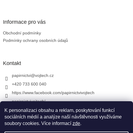
Zápatí
Informace pro vás
Obchodní podmínky
Podmínky ochrany osobních údajů
Kontakt
papirnictvi
@
vojtech.cz
+420 733 600 040
https://www.facebook.com/papirnictvivojtech
papirnictvivojtech/
+420 733 600 040
K personalizaci obsahu a reklam, poskytování funkcí
sociálních médií a analýze naší návštěvnosti využíváme
soubory cookies. Více informací
zde
.