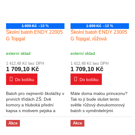
1 899 Kč
–10 %
1 899 Kč
–10 %
Školní batoh ENDY 22005
Školní batoh ENDY 23005
G Topgal
G Topgal, růžová
externí sklad
externí sklad
1 412,48 Kč bez DPH
1 412,48 Kč bez DPH
1 709,10 Kč
1 709,10 Kč
Do košíku
Do košíku
Batoh pro nejmenší školáčky v
Máte doma malou princeznu?
prvních třídách ZŠ. Dvě
Tak to jí bude slušet tento
komory a hluboká přední
světle růžový dvoukomorový
kapsa s motivem pejska a
batoh s vyměnitelnými
stylový přívěsek. Líbí? pevná
obrázky. Je vhodný pro
lisovaná záda lehký - neváží
všechny holky od 110 cm,
Akce
Akce
ani 1 kg!...
svým objemem vydrží až...