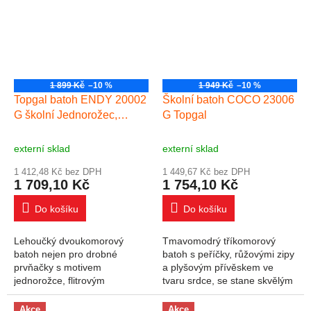
1 899 Kč
–10 %
1 949 Kč
–10 %
Topgal batoh ENDY 20002
Školní batoh COCO 23006
G školní Jednorožec,
G Topgal
růžová
externí sklad
externí sklad
1 412,48 Kč bez DPH
1 449,67 Kč bez DPH
1 709,10 Kč
1 754,10 Kč
Do košíku
Do košíku
Lehoučký dvoukomorový
Tmavomodrý tříkomorový
batoh nejen pro drobné
batoh s peříčky, růžovými zipy
prvňačky s motivem
a plyšovým přívěskem ve
jednorožce, flitrovým
tvaru srdce, se stane skvělým
přívěskem a třpytkami. Batoh
společníkem do první až páté
váží pouhých 0,88 kg! Model
třídy. váží pouhý kilogram má
Akce
Akce