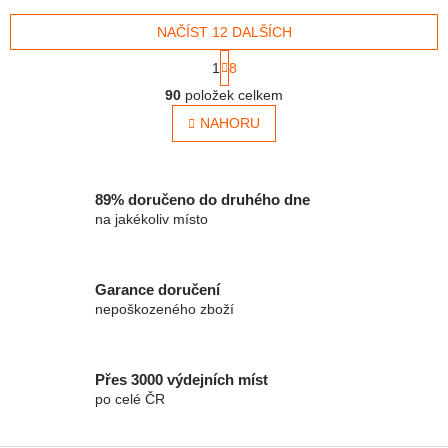
každodenním outfitem.
nastavitelná hrudní...
Hlavní...
NAČÍST 12 DALŠÍCH
Stránkování
1
8
Ovládací prvky výpisu
90
položek celkem
NAHORU
89% doručeno do druhého dne
na jakékoliv místo
Garance doručení
nepoškozeného zboží
Přes 3000 výdejních míst
po celé ČR