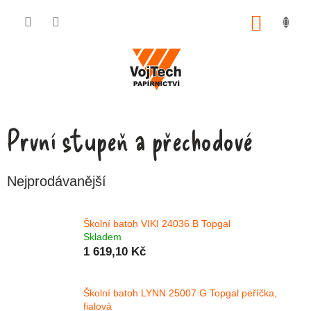
Přejít na obsah
NÁKUP
První stupeň a přechodové
Nejprodávanější
Školní batoh VIKI 24036 B Topgal
Skladem
1 619,10 Kč
Školní batoh LYNN 25007 G Topgal peříčka,
fialová