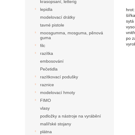
krasopsaní, letterig
lepidla
hrot
šířk
modelovací drátky
sytá
tavné pistole
vyso
vnitř
moosgumma, mosguma, pěnová
guma
po z
vyro
filc
razítka
embosování
Pečetidla
razítkovací podušky
raznice
modelovací hmoty
FIMO
vlasy
podložky a nástroje na vyrábění
malířské stojany
plátna