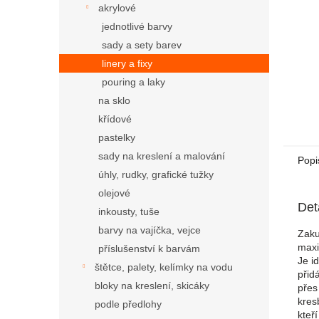
akrylové
jednotlivé barvy
sady a sety barev
linery a fixy
pouring a laky
na sklo
křídové
pastelky
sady na kreslení a malování
Popi
úhly, rudky, grafické tužky
olejové
Det
inkousty, tuše
barvy na vajíčka, vejce
Zaku
maxi
příslušenství k barvám
Je i
štětce, palety, kelímky na vodu
přid
bloky na kreslení, skicáky
přes
kres
podle předlohy
kteř