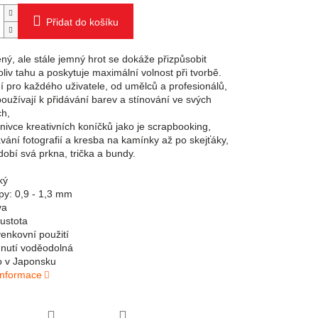
Přidat do košíku
ný, ale stále jemný hrot se dokáže přizpůsobit
liv tahu a poskytuje maximální volnost při tvorbě.
ní pro každého uživatele, od umělců a profesionálů,
 používají k přidávání barev a stínování ve svých
ch,
znivce kreativních koníčků jako je scrapbooking,
vání fotografií a kresba na kamínky až po skejťáky,
zdobí svá prkna, trička a bundy.
ký
opy: 0,9 - 1,3 mm
va
ustota
 venkovní použití
nutí voděodolná
o v Japonsku
 informace