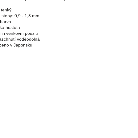
: tenký
a stopy: 0,9 - 1,3 mm
 barva
ká hustota
ní i venkovní použití
aschnutí voděodolná
beno v Japonsku