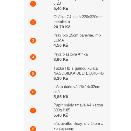
č.20
5,40 Kč
Obálka C4 zlatá 220x320mm
metalická
20,70 Kč
Pravítko 15cm barevné, mix
LUMA
4,50 Kč
Pryž plastová Afrika
3,60 Kč
Tužka HB s gumou kulatá
NÁSOBILKA DELI EC046-HB
6,30 Kč
taška dárková 26x14x32cm
bílá
5,85 Kč
Papír hnědý tmavě A4 karton
300g č.85
5,40 Kč
ořezávátko Boxy, s víčkem a
kontejnerem