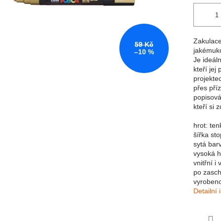
Zakulace
59 Kč
jakémuko
–10 %
Je ideál
kteří jej
projekte
přes pří
popisová
kteří si 
hrot: ten
šířka st
sytá bar
vysoká h
vnitřní i
po zasch
vyroben
Detailní