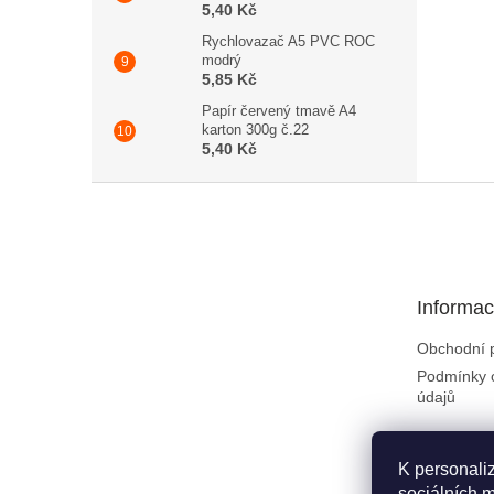
5,40 Kč
Rychlovazač A5 PVC ROC
modrý
5,85 Kč
Papír červený tmavě A4
karton 300g č.22
5,40 Kč
Zápatí
Informac
Obchodní 
Podmínky 
údajů
K personali
sociálních m