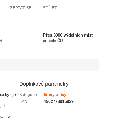
ZEPTAT SE
SDÍLET
Přes 3000 výdejních míst
í
po celé ČR
Doplňkové parametry
poskytuje
Kategorie
:
linery a fixy
EAN
:
4902778915929
jí k
afií a