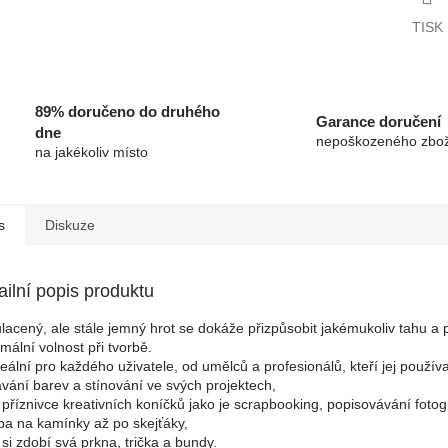
TISK
89% doručeno do druhého
Garance doručení
dne
nepoškozeného zbož
na jakékoliv místo
s
Diskuze
ailní popis produktu
lacený, ale stále jemný hrot se dokáže přizpůsobit jakémukoliv tahu a 
mální volnost při tvorbě.
deální pro každého uživatele, od umělců a profesionálů, kteří jej používa
ávání barev a stínování ve svých projektech,
 příznivce kreativních koníčků jako je scrapbooking, popisovávání fotogr
ba na kamínky až po skejťáky,
í si zdobí svá prkna, trička a bundy.