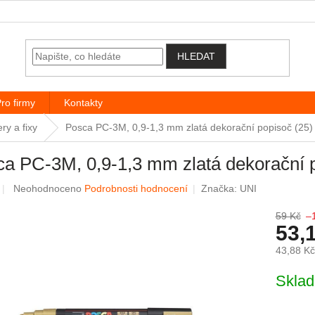
HLEDAT
ro firmy
Kontakty
ery a fixy
Posca PC-3M, 0,9-1,3 mm zlatá dekorační popisoč (25)
a PC-3M, 0,9-1,3 mm zlatá dekorační p
Průměrné hodnocení produktu je 0,0 z 5 hvězdiček.
Neohodnoceno
Podrobnosti hodnocení
Značka:
UNI
59 Kč
–
53,
43,88 K
Měrná c
Skla