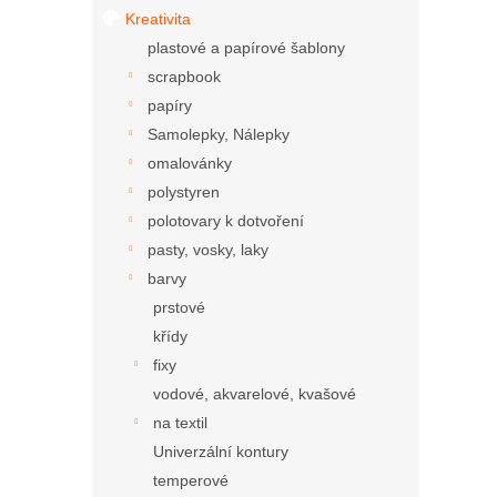
Kreativita
plastové a papírové šablony
scrapbook
papíry
Samolepky, Nálepky
omalovánky
polystyren
polotovary k dotvoření
pasty, vosky, laky
barvy
prstové
křídy
fixy
vodové, akvarelové, kvašové
na textil
Univerzální kontury
temperové