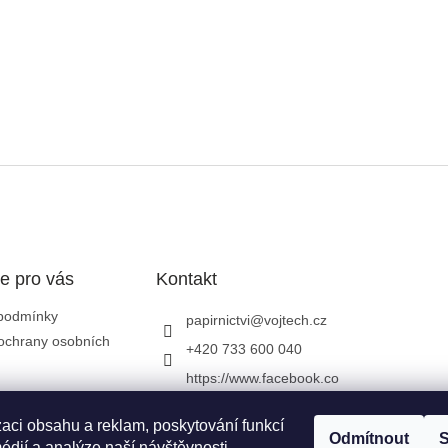
e pro vás
Kontakt
podmínky
papirnictvi
@
vojtech.cz
ochrany osobních
+420 733 600 040
https://www.facebook.co
m/papirnictvivojtech
zaci obsahu a reklam, poskytování funkcí
papirnictvivojtech/
Odmítnout
S
édií a analýze naší návštěvnosti