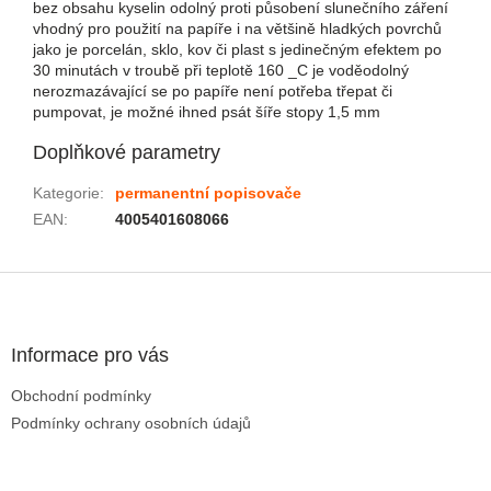
bez obsahu kyselin odolný proti působení slunečního záření
vhodný pro použití na papíře i na většině hladkých povrchů
jako je porcelán, sklo, kov či plast s jedinečným efektem po
30 minutách v troubě při teplotě 160 _C je voděodolný
nerozmazávající se po papíře není potřeba třepat či
pumpovat, je možné ihned psát šíře stopy 1,5 mm
Doplňkové parametry
Kategorie
:
permanentní popisovače
EAN
:
4005401608066
Zápatí
Informace pro vás
Obchodní podmínky
Podmínky ochrany osobních údajů