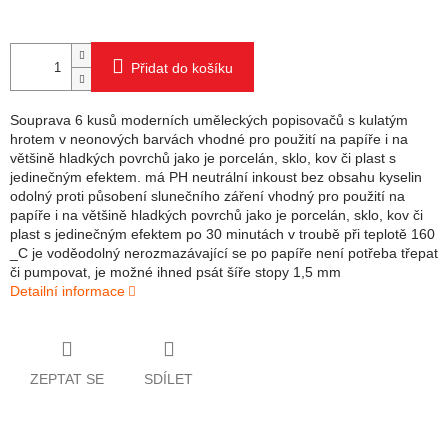
Přidat do košíku
Souprava 6 kusů moderních uměleckých popisovačů s kulatým
hrotem v neonových barvách vhodné pro použití na papíře i na
většině hladkých povrchů jako je porcelán, sklo, kov či plast s
jedinečným efektem. má PH neutrální inkoust bez obsahu kyselin
odolný proti působení slunečního záření vhodný pro použití na
papíře i na většině hladkých povrchů jako je porcelán, sklo, kov či
plast s jedinečným efektem po 30 minutách v troubě při teplotě 160
_C je voděodolný nerozmazávající se po papíře není potřeba třepat
či pumpovat, je možné ihned psát šíře stopy 1,5 mm
Detailní informace
ZEPTAT SE
SDÍLET