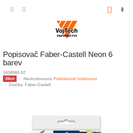
Přejít na obsah
NÁKUP
Popisovač Faber-Castell Neon 6
barev
1608060.02
Průměrné hodnocení produktu je 0,0 z 5 hvězdiček.
Neohodnoceno
Podrobnosti hodnocení
Akce
Značka:
Faber-Castell