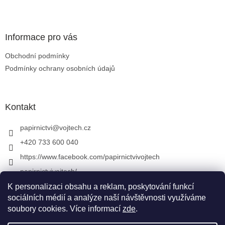
Zápatí
Informace pro vás
Obchodní podmínky
Podmínky ochrany osobních údajů
Kontakt
papirnictvi
@
vojtech.cz
+420 733 600 040
https://www.facebook.com/papirnictvivojtech
papirnictvivojtech/
+420 733 600 040
K personalizaci obsahu a reklam, poskytování funkcí
sociálních médií a analýze naší návštěvnosti využíváme
soubory cookies. Více informací
zde
.