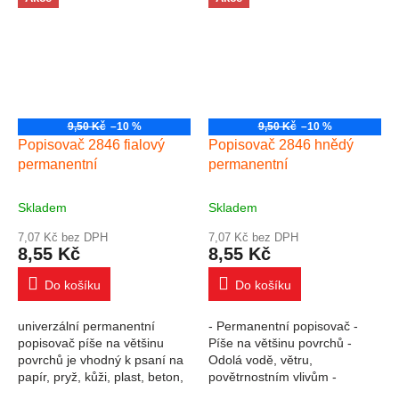
9,50 Kč
–10 %
9,50 Kč
–10 %
Popisovač 2846 fialový
Popisovač 2846 hnědý
permanentní
permanentní
Skladem
Skladem
7,07 Kč bez DPH
7,07 Kč bez DPH
8,55 Kč
8,55 Kč
Do košíku
Do košíku
univerzální permanentní
- Permanentní popisovač -
popisovač píše na většinu
Píše na většinu povrchů -
povrchů je vhodný k psaní na
Odolá vodě, větru,
papír, pryž, kůži, plast, beton,
povětrnostním vlivům -
kámen, dřevo, film, fólie, kov,
Alkoholová báze - Válcový