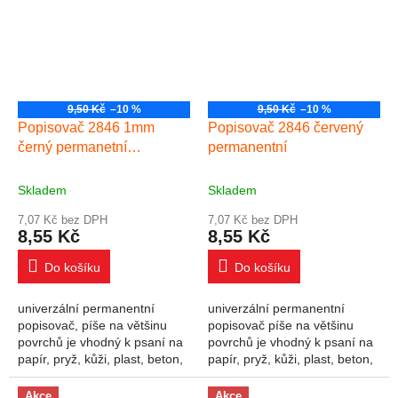
9,50 Kč
–10 %
9,50 Kč
–10 %
Popisovač 2846 1mm
Popisovač 2846 červený
černý permanetní
permanentní
popisovač
Skladem
Skladem
7,07 Kč bez DPH
7,07 Kč bez DPH
8,55 Kč
8,55 Kč
Do košíku
Do košíku
univerzální permanentní
univerzální permanentní
popisovač, píše na většinu
popisovač píše na většinu
povrchů je vhodný k psaní na
povrchů je vhodný k psaní na
papír, pryž, kůži, plast, beton,
papír, pryž, kůži, plast, beton,
kámen, dřevo, film, fólie, kov,
kámen, dřevo, film, fólie, kov,
sklo, porcelán permanentní,...
sklo, porcelán permanentní,...
Akce
Akce