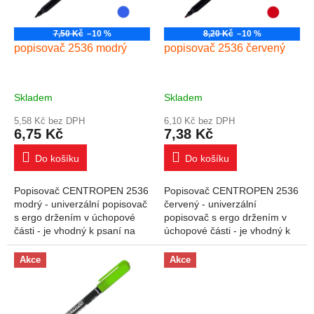
7,50 Kč
–10 %
8,20 Kč
–10 %
popisovač 2536 modrý
popisovač 2536 červený
Skladem
Skladem
5,58 Kč bez DPH
6,10 Kč bez DPH
6,75 Kč
7,38 Kč
Do košíku
Do košíku
Popisovač CENTROPEN 2536
Popisovač CENTROPEN 2536
modrý - univerzální popisovač
červený - univerzální
s ergo držením v úchopové
popisovač s ergo držením v
části - je vhodný k psaní na
úchopové části - je vhodný k
beton, kámen, dřevo, film,
psaní na beton, kámen, dřevo,
fólie, kov, plast, pryž, sklo,...
film, fólie, kov, plast, pryž,
Akce
Akce
sklo,...