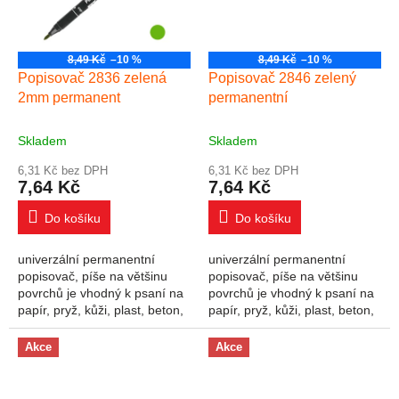
8,49 Kč
–10 %
8,49 Kč
–10 %
Popisovač 2836 zelená
Popisovač 2846 zelený
2mm permanent
permanentní
Skladem
Skladem
6,31 Kč bez DPH
6,31 Kč bez DPH
7,64 Kč
7,64 Kč
Do košíku
Do košíku
univerzální permanentní
univerzální permanentní
popisovač, píše na většinu
popisovač, píše na většinu
povrchů je vhodný k psaní na
povrchů je vhodný k psaní na
papír, pryž, kůži, plast, beton,
papír, pryž, kůži, plast, beton,
kámen, dřevo, film, fólie, kov,
kámen, dřevo, film, fólie, kov,
sklo, porcelán permanentní,...
sklo, porcelán permanentní,...
Akce
Akce