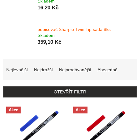
Skladem
16,20 Kč
popisovač Sharpie Twin Tip sada 8ks
Skladem
359,10 Kč
Řazení produktů
Nejlevnější
Nejdražší
Nejprodávanější
Abecedně
OTEVŘÍT FILTR
Výpis produktů
Akce
Akce