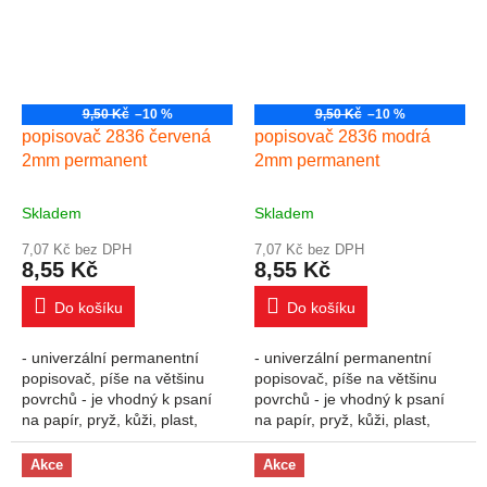
9,50 Kč
–10 %
9,50 Kč
–10 %
popisovač 2836 červená
popisovač 2836 modrá
2mm permanent
2mm permanent
Skladem
Skladem
7,07 Kč bez DPH
7,07 Kč bez DPH
8,55 Kč
8,55 Kč
Do košíku
Do košíku
- univerzální permanentní
- univerzální permanentní
popisovač, píše na většinu
popisovač, píše na většinu
povrchů - je vhodný k psaní
povrchů - je vhodný k psaní
na papír, pryž, kůži, plast,
na papír, pryž, kůži, plast,
beton, kámen, dřevo, film,
beton, kámen, dřevo, film,
fólie, kov, sklo, porcelán -...
fólie, kov, sklo, porcelán -...
Akce
Akce