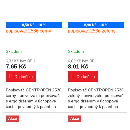
8,50 Kč
–10 %
8,90 Kč
–10 %
popisovač 2536 černý
popisovač 2536 zelený
Skladem
Skladem
6,32 Kč bez DPH
6,62 Kč bez DPH
7,65 Kč
8,01 Kč
Do košíku
Do košíku
Popisovač CENTROPEN 2536
Popisovač CENTROPEN 2536
černý - univerzální popisovač
zelený - univerzální popisovač
s ergo držením v úchopové
s ergo držením v úchopové
části - je vhodný k psaní na
části - je vhodný k psaní na
beton, kámen, dřevo, film,
beton, kámen, dřevo, film,
fólie, kov, plast, pryž, sklo,...
fólie, kov, plast, pryž, sklo,...
Akce
Akce