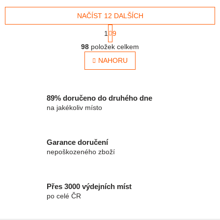
sklo, porcelán permanentní,...
hrot - Šířka stopy: 1 mm
NAČÍST 12 DALŠÍCH
Stránkování
1
9
Ovládací prvky výpisu
98
položek celkem
NAHORU
89% doručeno do druhého dne
na jakékoliv místo
Garance doručení
nepoškozeného zboží
Přes 3000 výdejních míst
po celé ČR