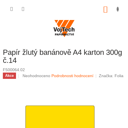
Přejít na obsah
NÁKUP
Papír žlutý banánově A4 karton 300g
č.14
F500064.02
Průměrné hodnocení produktu je 0,0 z 5 hvězdiček.
Neohodnoceno
Podrobnosti hodnocení
Značka:
Folia
Akce