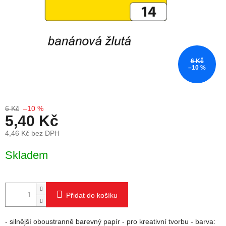
6 Kč
–10 %
6 Kč
–10 %
5,40 Kč
4,46 Kč bez DPH
Měrná cena:
Skladem
Přidat do košíku
- silnější oboustranně barevný papír - pro kreativní tvorbu - barva: