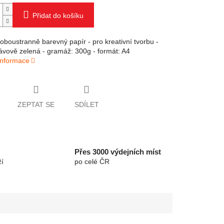
Přidat do košíku
í oboustranně barevný papír - pro kreativní tvorbu -
rávově zelená - gramáž: 300g - formát: A4
 informace
ZEPTAT SE
SDÍLET
Přes 3000 výdejních míst
í
po celé ČR