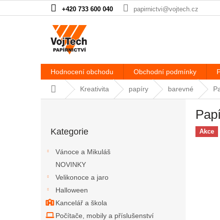
Přejít na obsah
+420 733 600 040
papirnictvi@vojtech.cz
Hodnocení obchodu
Obchodní podmínky
P
Domů
Kreativita
papíry
barevné
Pa
Postranní panel
Papí
Přeskočit kategorie
Kategorie
Akce
Vánoce a Mikuláš
NOVINKY
Velikonoce a jaro
Halloween
Kancelář a škola
Počítače, mobily a příslušenství