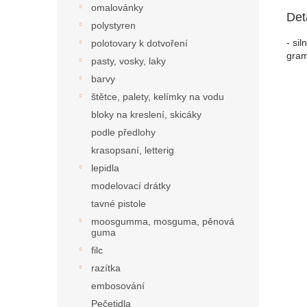
omalovánky
Det
polystyren
- si
polotovary k dotvoření
gram
pasty, vosky, laky
barvy
štětce, palety, kelímky na vodu
bloky na kreslení, skicáky
podle předlohy
krasopsaní, letterig
lepidla
modelovací drátky
tavné pistole
moosgumma, mosguma, pěnová
guma
filc
razítka
embosování
Pečetidla