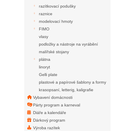
razítkovací podušky
raznice
modelovací hmoty
FIMO
vlasy
podložky a nástroje na vyrábění
malířské stojany
plátna
linoryt
Gelli plate
plastové a papírové šablony a formy
krasopsaní, letterig, kaligrafie
Vybavení domácnosti
Párty program a karneval
Diáře a kalendáře
Dárkový program
Výroba razítek