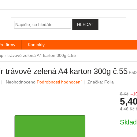
HLEDAT
ro firmy
Kontakty
pír trávově zelená A4 karton 300g č.55
r trávově zelená A4 karton 300g č.55
F50
Průměrné hodnocení produktu je 0,0 z 5 hvězdiček.
Neohodnoceno
Podrobnosti hodnocení
Značka:
Folia
6 Kč
–1
5,4
4,46 Kč
Měrná c
Skla