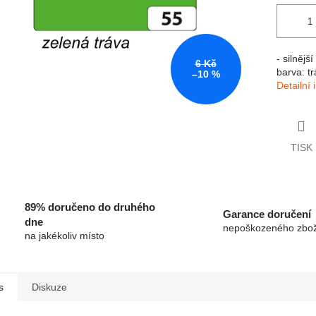
- silnějš
6 Kč
barva: t
–10 %
Detailní
TISK
89% doručeno do druhého
Garance doručení
dne
nepoškozeného zbož
na jakékoliv místo
s
Diskuze