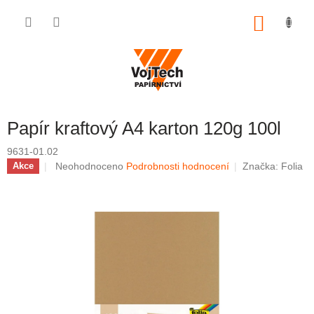
Přejít na obsah
NÁKUP
Papír kraftový A4 karton 120g 100l
9631-01.02
Průměrné hodnocení produktu je 0,0 z 5 hvězdiček.
Neohodnoceno
Podrobnosti hodnocení
Značka:
Folia
Akce