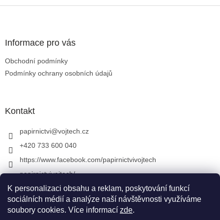
Zápatí
Informace pro vás
Obchodní podmínky
Podmínky ochrany osobních údajů
Kontakt
papirnictvi
@
vojtech.cz
+420 733 600 040
https://www.facebook.com/papirnictvivojtech
papirnictvivojtech/
+420 733 600 040
K personalizaci obsahu a reklam, poskytování funkcí
sociálních médií a analýze naší návštěvnosti využíváme
soubory cookies. Více informací
zde
.