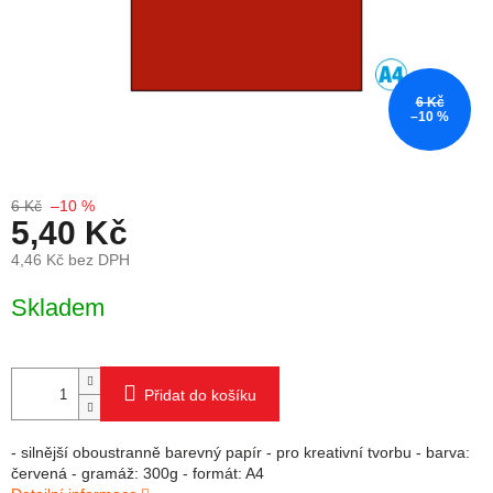
6 Kč
–10 %
6 Kč
–10 %
5,40 Kč
4,46 Kč bez DPH
Měrná cena:
Skladem
Přidat do košíku
- silnější oboustranně barevný papír - pro kreativní tvorbu - barva:
červená - gramáž: 300g - formát: A4