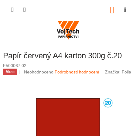
Přejít na obsah
NÁKUP
Papír červený A4 karton 300g č.20
F500067.02
Průměrné hodnocení produktu je 0,0 z 5 hvězdiček.
Neohodnoceno
Podrobnosti hodnocení
Značka:
Folia
Akce