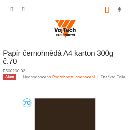
Přejít na obsah
NÁKUP
Papír černohnědá A4 karton 300g
č.70
F500200.02
Průměrné hodnocení produktu je 0,0 z 5 hvězdiček.
Neohodnoceno
Podrobnosti hodnocení
Značka:
Folia
Akce